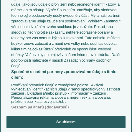
Témata
Itálie
údaje, jako jsou údaje o prohlížení nebo jedinečné identifikátory, a
Představení týmů MS
Německo
máme k nim přístup. Výběr Souhlasím umožňuje, aby sledovací
EuroSkauting
Španělsko
technologie podporovaly účely uvedené v části My a naši partneři
PL v kostce
Argentina
zpracováváme údaje za účelem poskytování. Výběrem Zamítnout
Evropské koeficienty
Brazílie
vše nebo odvoláním svého souhlasu je zakážete. Pokud jsou
Přestupy
sledovací technologie zakázány, některé zobrazené obsahy a
Přestupové spekulace
reklamy pro vás nemusí být tolik relevantní. Tuto nabídku můžete
Přestupy
Zranění
kdykoli znovu zobrazit a změnit své volby nebo souhlas odvolat
Zápasy
kliknutím na odkaz Řízení předvoleb ve spodní části webové
Livescore
stránky. Vaše volby se projeví v našem Internetová stránka. Další
Kluby
Tipovací soutěž
podrobnosti naleznete v našich Zásadách ochrany osobních
Arsenal FC
Fotbal TV
údajů.
Chelsea FC
Společně s našimi partnery zpracováváme údaje s tímto
Manchester United
cílem:
AC Milán
Juventus FC
Používání přesných údajů o zeměpisné poloze . Aktivní
Bayern Mnichov
vyhledávání identifikačních údajů v rámci specifických vlastností
zařízení . Ukládání a/nebo přístup k informacím v zařízení .
FC Barcelona
Personalizovaná reklama a obsah, měření reklam a obsahu,
Real Madrid
průzkum publika a rozvoj služeb .
Seznam partnerů (dodavatelů)
Souhlasím
Copyright © 2001-2026 EuroFotbal.cz. Využíváme zpravodajství ČTK.