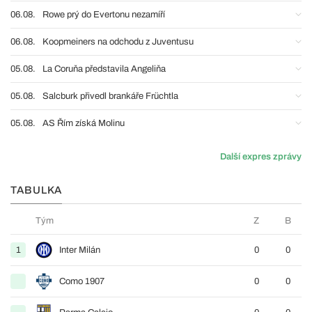
06.08.
Rowe prý do Evertonu nezamíří
06.08.
Koopmeiners na odchodu z Juventusu
05.08.
La Coruňa představila Angeliňa
05.08.
Salcburk přivedl brankáře Früchtla
05.08.
AS Řím získá Molinu
Další expres zprávy
TABULKA
Tým
Z
B
1
Inter Milán
0
0
Como 1907
0
0