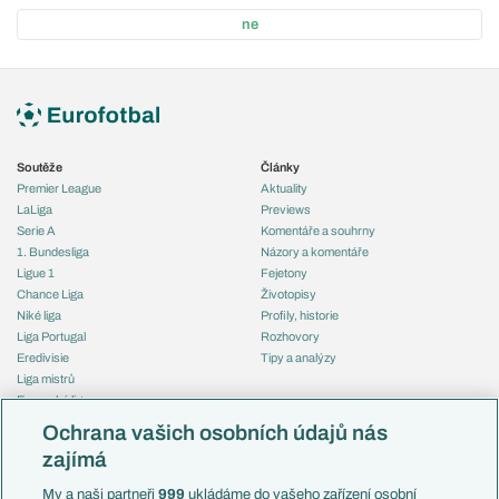
ne
Soutěže
Články
Premier League
Aktuality
LaLiga
Previews
Serie A
Komentáře a souhrny
1. Bundesliga
Názory a komentáře
Ligue 1
Fejetony
Chance Liga
Životopisy
Niké liga
Profily, historie
Liga Portugal
Rozhovory
Eredivisie
Tipy a analýzy
Liga mistrů
Evropská liga
Reprezentace
Konferenční liga
Česko
Ochrana vašich osobních údajů nás
Mistrovství světa
Slovensko
zajímá
Liga národů
Anglie
Francie
My a naši partneři
999
ukládáme do vašeho zařízení osobní