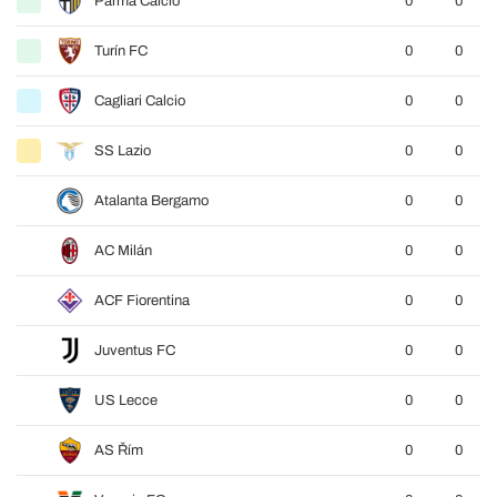
Parma Calcio
0
0
Turín FC
0
0
Cagliari Calcio
0
0
SS Lazio
0
0
Atalanta Bergamo
0
0
AC Milán
0
0
ACF Fiorentina
0
0
Juventus FC
0
0
US Lecce
0
0
AS Řím
0
0