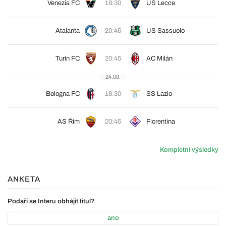
Venezia FC
18:30
US Lecce
Atalanta
20:45
US Sassuolo
Turín FC
20:45
AC Milán
24.08.
Bologna FC
18:30
SS Lazio
AS Řím
20:45
Fiorentina
Kompletní výsledky
ANKETA
Podaří se Interu obhájit titul?
ano