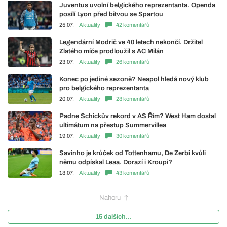
Juventus uvolní belgického reprezentanta. Openda
posílí Lyon před bitvou se Spartou
25.07.
Aktuality
42 komentářů
Legendární Modrič ve 40 letech nekončí. Držitel
Zlatého míče prodloužil s AC Milán
23.07.
Aktuality
26 komentářů
Konec po jediné sezoně? Neapol hledá nový klub
pro belgického reprezentanta
20.07.
Aktuality
28 komentářů
Padne Schickův rekord v AS Řím? West Ham dostal
ultimátum na přestup Summervillea
19.07.
Aktuality
30 komentářů
Savinho je krůček od Tottenhamu, De Zerbi kvůli
němu odpískal Leaa. Dorazí i Kroupi?
18.07.
Aktuality
43 komentářů
Nahoru
15 dalších...