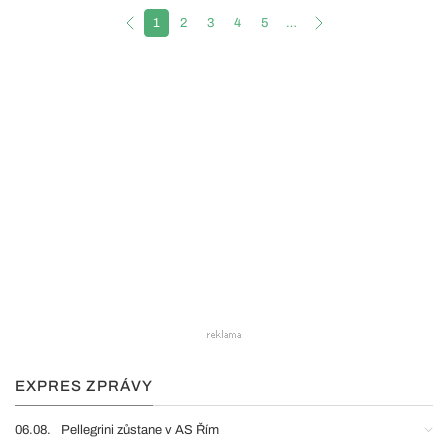
1
2
3
4
5
…
EXPRES ZPRÁVY
06.08.
Pellegrini zůstane v AS Řím