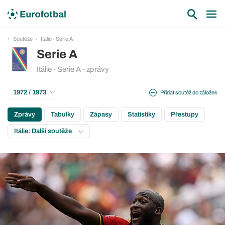
Soutěže
Itálie - Serie A
Serie A
Itálie - Serie A - zprávy
1972 / 1973
Přidat soutěž do záložek
Zprávy
Tabulky
Zápasy
Statistiky
Přestupy
Itálie: Další soutěže