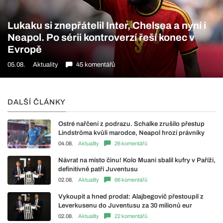
Lukaku si znepřátelil Inter, Chelsea a nyní i
Neapol. Po sérii kontroverzí řeší konec v
Evropě
05.08.
Aktuality
45 komentářů
DALŠÍ ČLÁNKY
Ostré nařčení z podrazu. Schalke zrušilo přestup
Lindströma kvůli marodce, Neapol hrozí právníky
04.08.
Aktuality
26 komentářů
Návrat na místo činu! Kolo Muani sbalil kufry v Paříži,
definitivně patří Juventusu
02.08.
Aktuality
66 komentářů
Vykoupit a hned prodat: Alajbegovič přestoupil z
Leverkusenu do Juventusu za 30 milionů eur
02.08.
Aktuality
22 komentářů