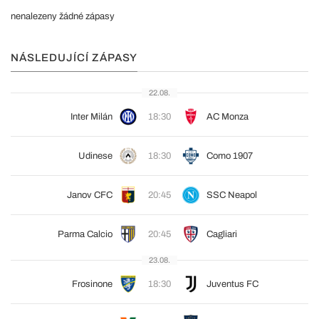
nenalezeny žádné zápasy
NÁSLEDUJÍCÍ ZÁPASY
22.08.
Inter Milán
18:30
AC Monza
Udinese
18:30
Como 1907
Janov CFC
20:45
SSC Neapol
Parma Calcio
20:45
Cagliari
23.08.
Frosinone
18:30
Juventus FC