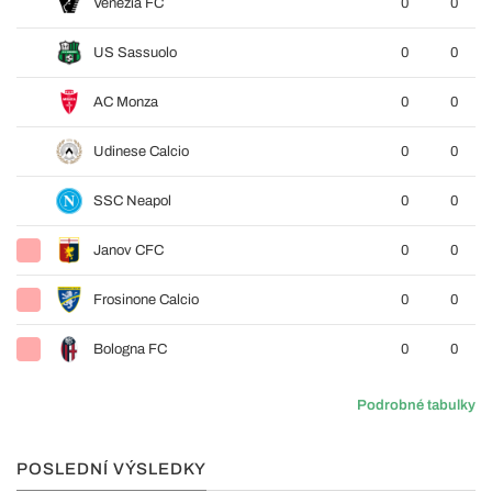
Venezia FC
0
0
US Sassuolo
0
0
AC Monza
0
0
Udinese Calcio
0
0
SSC Neapol
0
0
Janov CFC
0
0
Frosinone Calcio
0
0
Bologna FC
0
0
Podrobné tabulky
POSLEDNÍ VÝSLEDKY