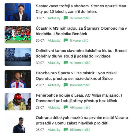
Šestadvacet trofejí a sbohem. Stones opustil Man
City po 10 letech, zamířil do Interu
30.07.
Aktuality
97 komentářů
Účastník MS náhradou za Šturma? Olomouc má v
hledáčku křídelníka Benátek
30.07.
Aktuality
5 komentářů
Definitivní konec slavného italského klubu. Brescii
doběhly dluhy, soud ji poslal do likvidace
30.07.
Aktuality
41 komentářů
Hrozba pro Spartu v Lize mistrů: Lyon získal
Opendu, přestup se může dotknout Šulce
28.07.
Aktuality
86 komentářů
Fenerbahce bojuje o Leaa, AC Milán má jasno. I
Rossoneri požadují přímý přestup bez kliček
28.07.
Aktuality
49 komentářů
Ochrana dětských mozků na prvním místě! Varane
prosadil v Comu zákaz hlaviček pro děti
26.07.
Aktuality
85 komentářů