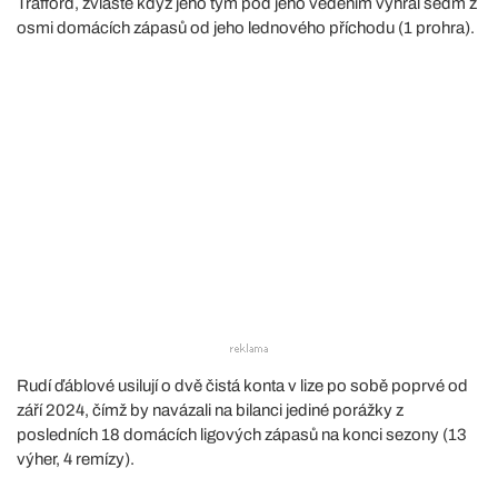
Trafford, zvláště když jeho tým pod jeho vedením vyhrál sedm z
osmi domácích zápasů od jeho lednového příchodu (1 prohra).
Rudí ďáblové usilují o dvě čistá konta v lize po sobě poprvé od
září 2024, čímž by navázali na bilanci jediné porážky z
posledních 18 domácích ligových zápasů na konci sezony (13
výher, 4 remízy).