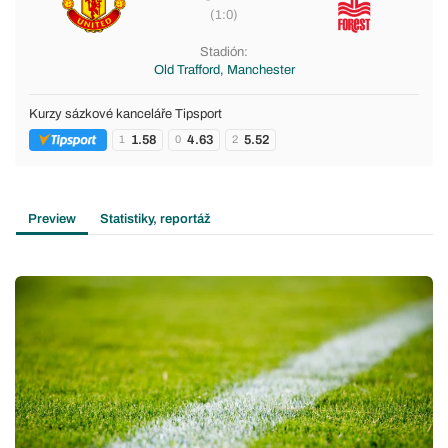
(1:0)
Stadión:
Old Trafford, Manchester
Kurzy sázkové kanceláře Tipsport
1.58
4.63
5.52
1
0
2
Preview
Statistiky, reportáž