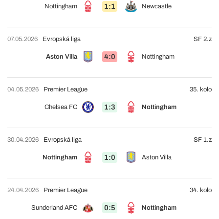
1:1
Nottingham
Newcastle
07.05.2026
Evropská liga
SF 2.z
4:0
Aston Villa
Nottingham
04.05.2026
Premier League
35. kolo
1:3
Chelsea FC
Nottingham
30.04.2026
Evropská liga
SF 1.z
1:0
Nottingham
Aston Villa
24.04.2026
Premier League
34. kolo
0:5
Sunderland AFC
Nottingham