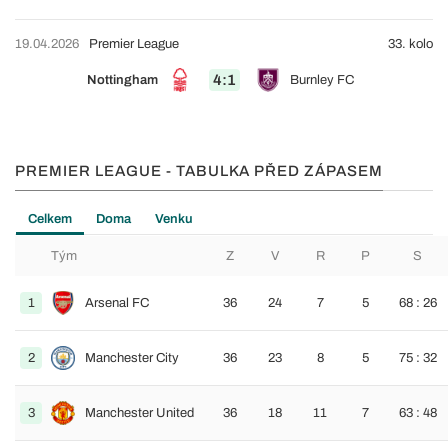
19.04.2026
Premier League
33. kolo
4:1
Nottingham
Burnley FC
PREMIER LEAGUE - TABULKA PŘED ZÁPASEM
Celkem
Doma
Venku
Tým
Z
V
R
P
S
1
Arsenal FC
36
24
7
5
68 : 26
2
Manchester City
36
23
8
5
75 : 32
3
Manchester United
36
18
11
7
63 : 48