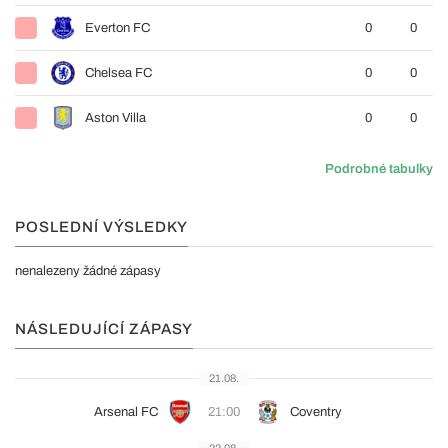
Everton FC
0
0
Chelsea FC
0
0
Aston Villa
0
0
Podrobné tabulky
POSLEDNÍ VÝSLEDKY
nenalezeny žádné zápasy
NÁSLEDUJÍCÍ ZÁPASY
21.08.
Arsenal FC
21:00
Coventry
22.08.