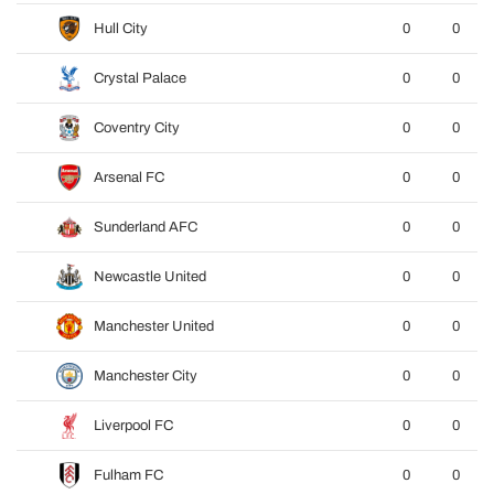
Hull City
0
0
Crystal Palace
0
0
Coventry City
0
0
Arsenal FC
0
0
Sunderland AFC
0
0
Newcastle United
0
0
Manchester United
0
0
Manchester City
0
0
Liverpool FC
0
0
Fulham FC
0
0