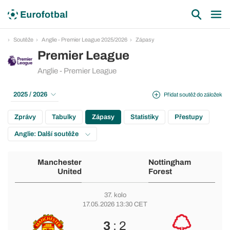
Soutěže
Anglie - Premier League 2025/2026
Zápasy
Premier League
Anglie - Premier League
2025 / 2026
Přidat soutěž do záložek
Zprávy
Tabulky
Zápasy
Statistiky
Přestupy
Anglie: Další soutěže
Manchester
Nottingham
United
Forest
37. kolo
17.05.2026 13:30 CET
3
: 2