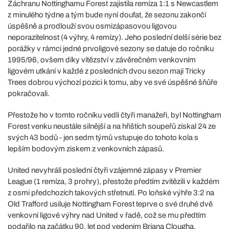
Záchranu Nottinghamu Forest zajistila remíza 1:1 s Newcastlem
z minulého týdne a tým bude nyní doufat, že sezonu zakončí
úspěšně a prodlouží svou osmizápasovou ligovou
neporazitelnost (4 výhry, 4 remízy). Jeho poslední delší série bez
porážky v rámci jedné prvoligové sezony se datuje do ročníku
1995/96, ovšem díky vítězství v závěrečném venkovním
ligovém utkání v každé z posledních dvou sezon mají Tricky
Trees dobrou výchozí pozici k tomu, aby ve své úspěšné šňůře
pokračovali.
Přestože ho v tomto ročníku vedli čtyři manažeři, byl Nottingham
Forest venku neustále silnější a na hřištích soupeřů získal 24 ze
svých 43 bodů - jen sedm týmů vstupuje do tohoto kola s
lepším bodovým ziskem z venkovních zápasů.
United nevyhráli poslední čtyři vzájemné zápasy v Premier
League (1 remíza, 3 prohry), přestože předtím zvítězili v každém
z osmi předchozích takových střetnutí. Po loňské výhře 3:2 na
Old Trafford usiluje Nottingham Forest teprve o své druhé dvě
venkovní ligové výhry nad United v řadě, což se mu předtím
podařilo na začátku 90. let pod vedením Briana Clougha.