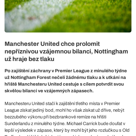
Manchester United chce prolomit
nepříznivou vzájemnou bilanci, Nottingham
už hraje bez tlaku
Po zajištění záchrany v Premier League z minulého týdne
už Nottingham Forest nečelí žádnému tlaku a k utkání na
hřiště Manchesteru United cestuje s cílem potvrdit svou
skvělou bilanci ve vzájemných zápasech.
Manchesteru United stačí k zajištění třetího místa v Premier
League získat jediný bod, mohl ho však získat už dříve, nebýt
bezzubého výkonu při bezbrankové remíze na hřišti
Sunderlandu z minulého týdne. Michael Carrick bude doufat v
lepší výsledek v zápase, který by mohl být jeho rozlučkou s Old