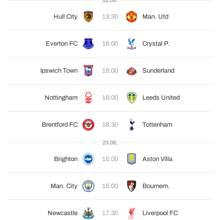
Hull City
13:30
Man. Utd
Everton FC
16:00
Crystal P.
Ipswich Town
16:00
Sunderland
Nottingham
16:00
Leeds United
Brentford FC
18:30
Tottenham
23.08.
Brighton
15:00
Aston Villa
Man. City
15:00
Bournem.
Newcastle
17:30
Liverpool FC