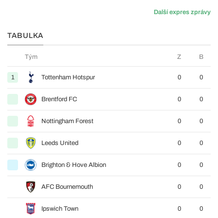
Další expres zprávy
TABULKA
Tým
Z
B
1
Tottenham Hotspur
0
0
Brentford FC
0
0
Nottingham Forest
0
0
Leeds United
0
0
Brighton & Hove Albion
0
0
AFC Bournemouth
0
0
Ipswich Town
0
0