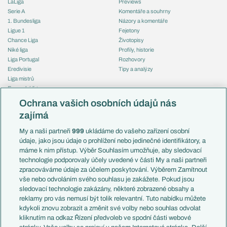
LaLiga
Previews
Serie A
Komentáře a souhrny
1. Bundesliga
Názory a komentáře
Ligue 1
Fejetony
Chance Liga
Životopisy
Niké liga
Profily, historie
Liga Portugal
Rozhovory
Eredivisie
Tipy a analýzy
Liga mistrů
Evropská liga
Reprezentace
Konferenční liga
Česko
Ochrana vašich osobních údajů nás
Mistrovství světa
Slovensko
zajímá
Liga národů
Anglie
Francie
My a naši partneři
999
ukládáme do vašeho zařízení osobní
Témata
Itálie
údaje, jako jsou údaje o prohlížení nebo jedinečné identifikátory, a
Představení týmů MS
Německo
máme k nim přístup. Výběr Souhlasím umožňuje, aby sledovací
EuroSkauting
Španělsko
technologie podporovaly účely uvedené v části My a naši partneři
PL v kostce
Argentina
zpracováváme údaje za účelem poskytování. Výběrem Zamítnout
Evropské koeficienty
Brazílie
vše nebo odvoláním svého souhlasu je zakážete. Pokud jsou
Přestupy
sledovací technologie zakázány, některé zobrazené obsahy a
Přestupové spekulace
reklamy pro vás nemusí být tolik relevantní. Tuto nabídku můžete
Přestupy
Zranění
kdykoli znovu zobrazit a změnit své volby nebo souhlas odvolat
Zápasy
kliknutím na odkaz Řízení předvoleb ve spodní části webové
Livescore