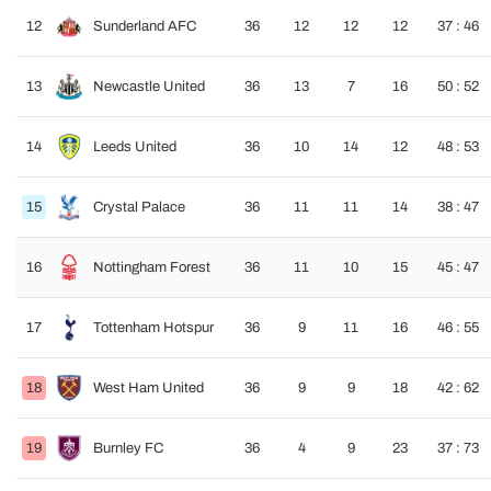
12
Sunderland AFC
36
12
12
12
37 : 46
13
Newcastle United
36
13
7
16
50 : 52
14
Leeds United
36
10
14
12
48 : 53
15
Crystal Palace
36
11
11
14
38 : 47
16
Nottingham Forest
36
11
10
15
45 : 47
17
Tottenham Hotspur
36
9
11
16
46 : 55
18
West Ham United
36
9
9
18
42 : 62
19
Burnley FC
36
4
9
23
37 : 73