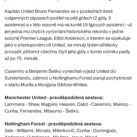
Kapitán United Bruno Fernandes se v posledních šesti
vzájemných zápasech podílel na pěti gólech (2 góly, 3
asistence) a v této sezoně má na kontě 19 ligových asistencí - už
jen jedna mu chybí k vyrovnání historického rekordu v jedné
sezoně Premier League. Elliot Anderson, o kterém se spekuluje
jako o přestupovém cíli United, se minulý týden střelecky
prosadil, přičemž všechny čtyři jeho góly v tomto ročníku padly
až po 75. minutě.
Casemiro a Benjamin Šeško vynechali výjezd United do
Sunderlandu, zatímco u Nottinghamu Forest panují pochybnosti
o startu Murilla a Morgana Gibbse-Whitea.
Manchester United - pravděpodobná sestava:
Lammens - Shaw, Maguire, Heaven, Dalot - Casemiro, Mainoo -
Cunha, Fernandes, Mbeumo - Šeško.
Nottingham Forest - pravděpodobná sestava:
Sels - Williams, Morato, Milenkovič, Cunha - Domínguez,