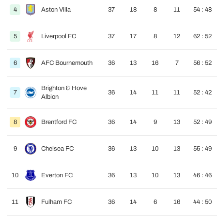
4
Aston Villa
37
18
8
11
54 : 48
5
Liverpool FC
37
17
8
12
62 : 52
6
AFC Bournemouth
36
13
16
7
56 : 52
Brighton & Hove
7
36
14
11
11
52 : 42
Albion
8
Brentford FC
36
14
9
13
52 : 49
9
Chelsea FC
36
13
10
13
55 : 49
10
Everton FC
36
13
10
13
46 : 46
11
Fulham FC
36
14
6
16
44 : 50