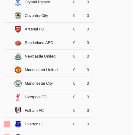
Crystal Palace
0
0
Coventry City
0
0
Arsenal FC
0
0
Sunderland AFC
0
0
Newcastle United
0
0
Manchester United
0
0
Manchester City
0
0
Liverpool FC
0
0
Fulham FC
0
0
Everton FC
0
0