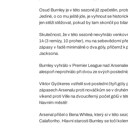
Osud Burnley je v této sezoně již zpečetěn, prot
Jediné, o co mu ještě jde, je vyhnout se histor
jen stěží stěžovat, pokud by tam skončil po bila
Skutečnost, že v této sezoně nevyhrálo venkovn
14 (3 remízy, 10 proher), mu na sebevědomí před
zápasy v řadě minimálně o dva góly, přičemž 
Jacksona.
Burnley vyhrálo v Premier League nad Arsenalem
alespoň neprohrálo při dvou ze svých posledních
Viktor Gyökeres vstřelil své poslední čtyři gól
zápasech Arsenalu proti nováčkům se v druhém 
víkend proti Ville na dvouciferný počet gólů v té
hlavním městě!
Arsenal přišel o Bena Whitea, který si v této se
Calafioriho. Hlavní starosti Burnley se točí kol