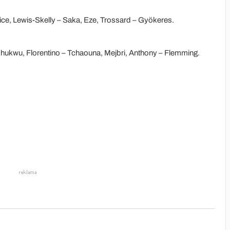
ice, Lewis-Skelly – Saka, Eze, Trossard – Gyökeres.
chukwu, Florentino – Tchaouna, Mejbri, Anthony – Flemming.