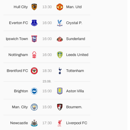
Hull City
13:30
Man. Utd
Everton FC
16:00
Crystal P.
Ipswich Town
16:00
Sunderland
Nottingham
16:00
Leeds United
Brentford FC
18:30
Tottenham
23.08.
Brighton
15:00
Aston Villa
Man. City
15:00
Bournem.
Newcastle
17:30
Liverpool FC