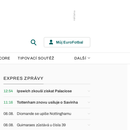
Můj EuroFotbal
CORE
TIPOVACÍ SOUTĚŽ
DALŠÍ
EXPRES ZPRÁVY
12:54
Ipswich zkouší získat Palaciose
11:16
Tottenham znovu usiluje o Savinha
08.08.
Diomande se upíše Nottinghamu
08.08.
Guimaraes zůstává u čísla 39