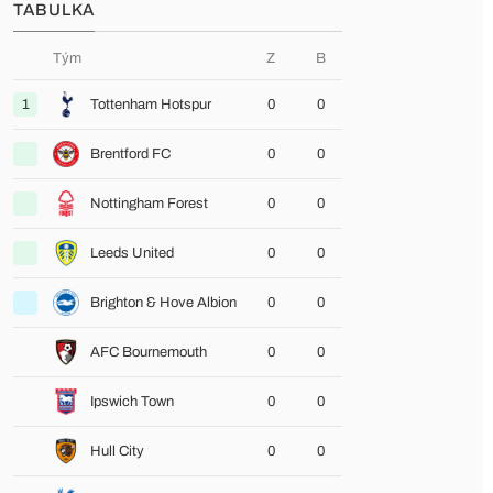
TABULKA
Tým
Z
B
1
Tottenham Hotspur
0
0
Brentford FC
0
0
Nottingham Forest
0
0
Leeds United
0
0
Brighton & Hove Albion
0
0
AFC Bournemouth
0
0
Ipswich Town
0
0
Hull City
0
0