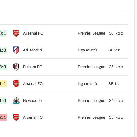
0:1
Arsenal FC
Premier League
36. kolo
1:0
Atl. Madrid
Liga mistrů
SF 2.z
3:0
Fulham FC
Premier League
35. kolo
1:1
Arsenal FC
Liga mistrů
SF 1.z
1:0
Newcastle
Premier League
34. kolo
2:1
Arsenal FC
Premier League
33. kolo