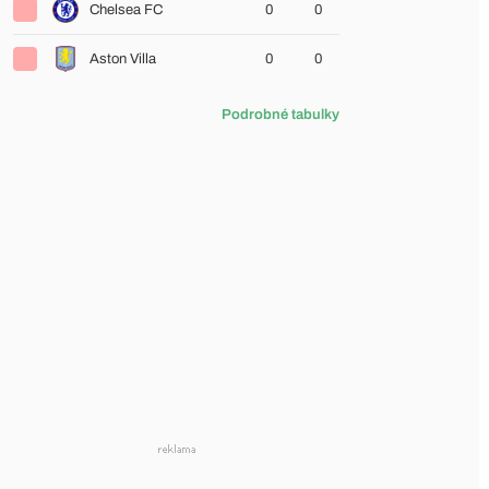
Chelsea FC
0
0
Aston Villa
0
0
Podrobné tabulky