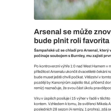
Arsenal se může znovu 
bude plnit roli favorit
Šampaňské už se chladí pro Arsenal, který 
počínaje soubojem s Burnley, mu zajistí první
Po kontroverzní výhře 1:0 nad West Hamem v mi
příležitost Arsenalu ukončit dvacetileté čekání 
bude muset ještě chvíli počkat. Vítězství v tom
později by Kanonýrům zajistilo titul, přičemž d
remíz) naznačuje, že svou část úkolu pravděpo
Víru v úspěch posiluje i 15 výher v řadě v těchto
kontem. Vzhledem k tomu, že svěřenci Mikela Art
posledních 28 sezon (4 remízy, 1 prohra), zdá s