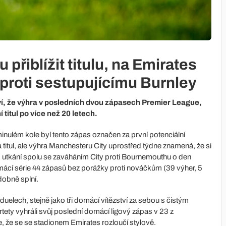
přiblížit titulu, na Emirates
a proti sestupujícímu Burnley
ví, že výhra v posledních dvou zápasech Premier League,
 titul po více než 20 letech.
nulém kole byl tento zápas označen za první potenciální
na titul, ale výhra Manchesteru City uprostřed týdne znamená, že si
to utkání spolu se zaváháním City proti Bournemouthu o den
omácí série 44 zápasů bez porážky proti nováčkům (39 výher, 5
dobně splní.
 duelech, stejně jako tři domácí vítězství za sebou s čistým
ety vyhráli svůj poslední domácí ligový zápas v 23 z
e, že se se stadionem Emirates rozloučí stylově.