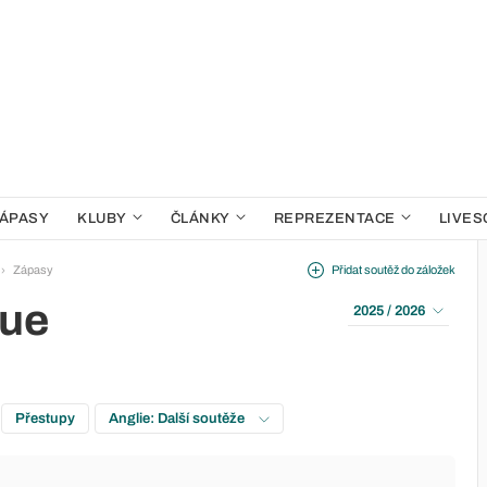
ÁPASY
KLUBY
ČLÁNKY
REPREZENTACE
LIVES
Zápasy
Přidat soutěž do záložek
gue
2025 / 2026
Přestupy
Anglie: Další soutěže