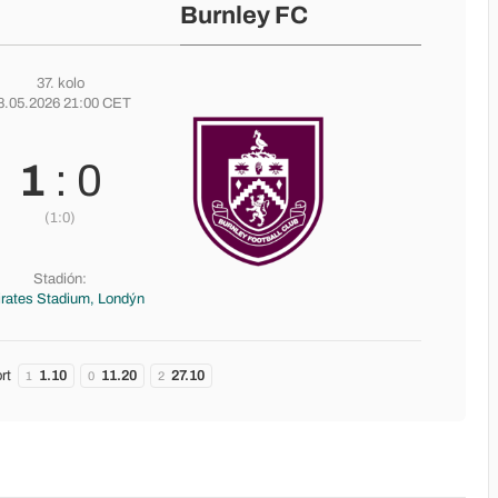
Burnley FC
37. kolo
8.05.2026 21:00 CET
1
: 0
(1:0)
Stadión:
rates Stadium, Londýn
rt
1.10
11.20
27.10
1
0
2