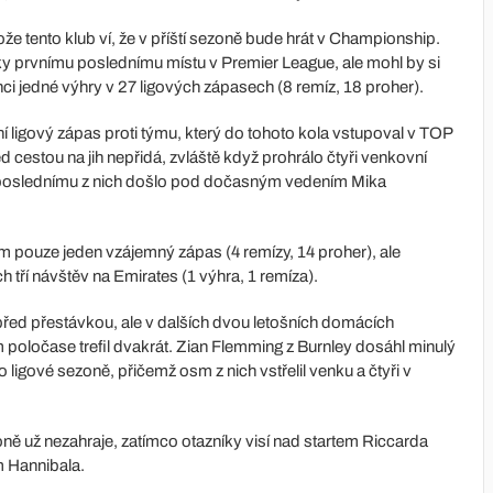
ože tento klub ví, že v příští sezoně bude hrát v Championship.
icky prvnímu poslednímu místu v Premier League, ale mohl by si
nci jedné výhry v 27 ligových zápasech (8 remíz, 18 proher).
í ligový zápas proti týmu, který do tohoto kola vstupoval v TOP
 cestou na jih nepřidá, zvláště když prohrálo čtyři venkovní
k poslednímu z nich došlo pod dočasným vedením Mika
 pouze jeden vzájemný zápas (4 remízy, 14 proher), ale
 tří návštěv na Emirates (1 výhra, 1 remíza).
y před přestávkou, ale v dalších dvou letošních domácích
poločase trefil dvakrát. Zian Flemming z Burnley dosáhl minulý
to ligové sezoně, přičemž osm z nich vstřelil venku a čtyři v
zoně už nezahraje, zatímco otazníky visí nad startem Riccarda
em Hannibala.