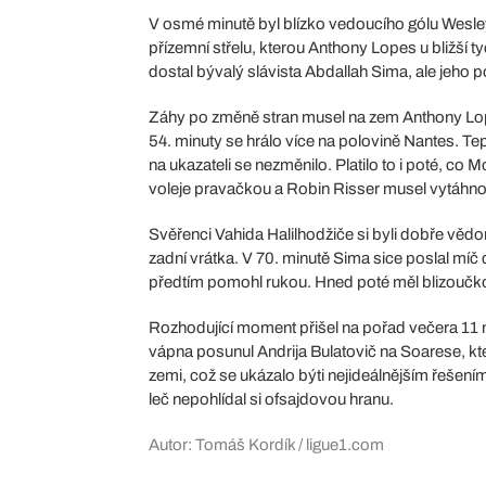
V osmé minutě byl blízko vedoucího gólu Wesley S
přízemní střelu, kterou Anthony Lopes u bližší t
dostal bývalý slávista Abdallah Sima, ale jeho p
Záhy po změně stran musel na zem Anthony Lopes
54. minuty se hrálo více na polovině Nantes. T
na ukazateli se nezměnilo. Platilo to i poté, c
voleje pravačkou a Robin Risser musel vytáhno
Svěřenci Vahida Halilhodžiče si byli dobře vědom
zadní vrátka. V 70. minutě Sima sice poslal míč 
předtím pomohl rukou. Hned poté měl blizoučko 
Rozhodující moment přišel na pořad večera 11 
vápna posunul Andrija Bulatovič na Soarese, kte
zemi, což se ukázalo býti nejideálnějším řešen
leč nepohlídal si ofsajdovou hranu.
Autor: Tomáš Kordík / ligue1.com