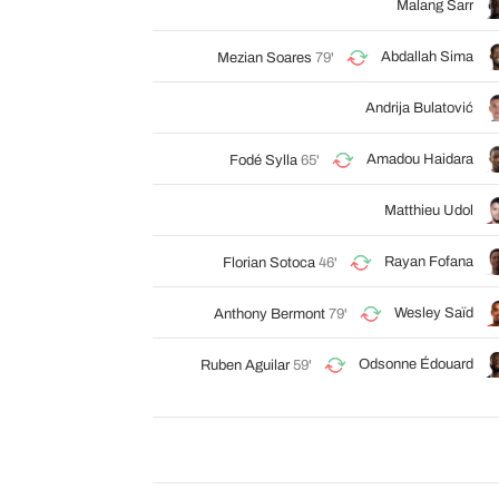
Malang Sarr
Abdallah Sima
Mezian Soares
79'
Andrija Bulatović
Amadou Haidara
Fodé Sylla
65'
Matthieu Udol
Rayan Fofana
Florian Sotoca
46'
Wesley Saïd
Anthony Bermont
79'
Odsonne Édouard
Ruben Aguilar
59'