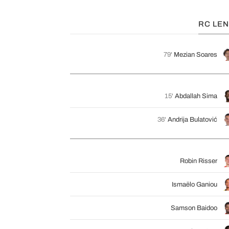
RC LE
79'
Mezian Soares
15'
Abdallah Sima
36'
Andrija Bulatović
Robin Risser
Ismaëlo Ganiou
Samson Baidoo