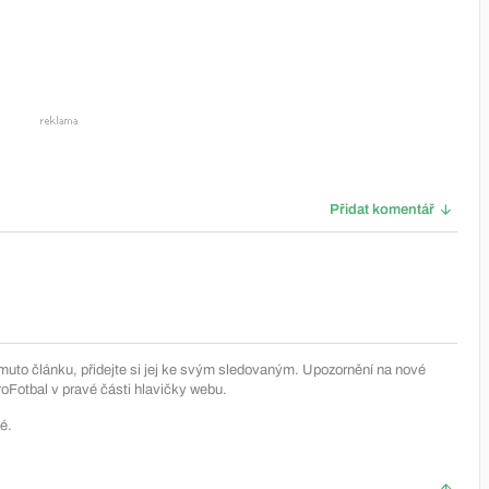
Přidat komentář
muto článku, přidejte si jej ke svým sledovaným. Upozornění na nové
Fotbal v pravé části hlavičky webu.
é.