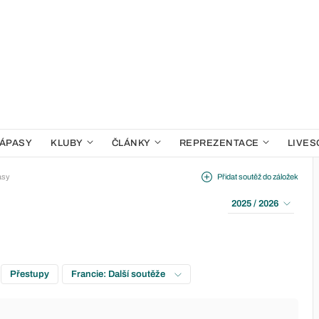
ÁPASY
KLUBY
ČLÁNKY
REPREZENTACE
LIVES
asy
Přidat soutěž do záložek
2025 / 2026
Přestupy
Francie: Další soutěže