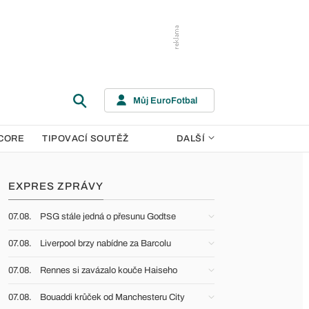
Můj EuroFotbal
CORE
TIPOVACÍ SOUTĚŽ
DALŠÍ
EXPRES ZPRÁVY
07.08.
PSG stále jedná o přesunu Godtse
07.08.
Liverpool brzy nabídne za Barcolu
07.08.
Rennes si zavázalo kouče Haiseho
07.08.
Bouaddi krůček od Manchesteru City