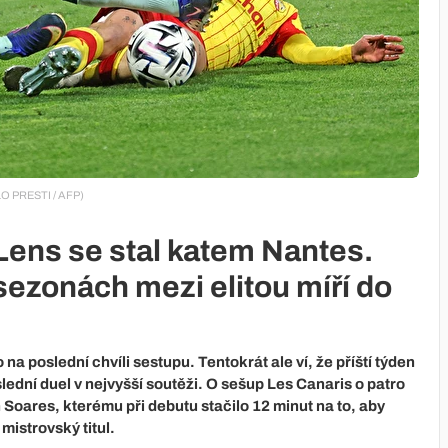
 LO PRESTI / AFP)
 Lens se stal katem Nantes.
sezonách mezi elitou míří do
na poslední chvíli sestupu. Tentokrát ale ví, že příští týden
lední duel v nejvyšší soutěži. O sešup Les Canaris o patro
 Soares, kterému při debutu stačilo 12 minut na to, aby
 mistrovský titul.