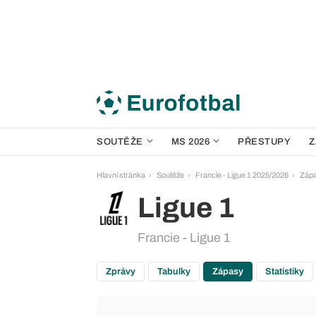
SOUTĚŽE
MS 2026
PŘESTUPY
Z
Hlavní stránka
Soutěže
Francie - Ligue 1 2025/2026
Záp
Ligue 1
Francie - Ligue 1
Zprávy
Tabulky
Zápasy
Statistiky