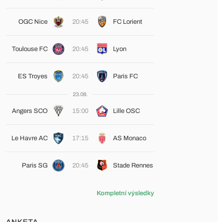
OGC Nice
20:45
FC Lorient
Toulouse FC
20:45
Lyon
ES Troyes
20:45
Paris FC
23.08.
Angers SCO
15:00
Lille OSC
Le Havre AC
17:15
AS Monaco
Paris SG
20:45
Stade Rennes
Kompletní výsledky