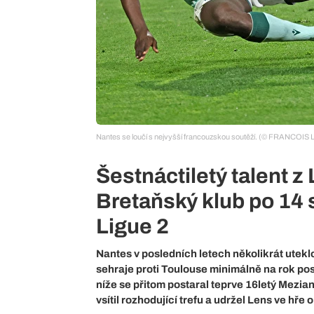
Nantes se loučí s nejvyšší francouzskou soutěží. (© FRANCOIS
Šestnáctiletý talent z
Bretaňský klub po 14 
Ligue 2
Nantes v posledních letech několikrát uteklo 
sehraje proti Toulouse minimálně na rok pos
níže se přitom postaral teprve 16letý Mezian
vsítil rozhodující trefu a udržel Lens ve hře o