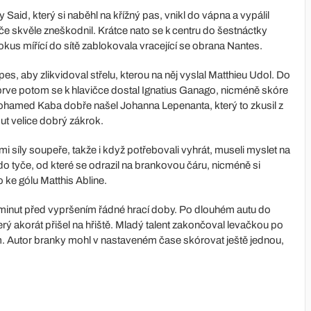
aid, který si naběhl na křížný pas, vnikl do vápna a vypálil
yče skvěle zneškodnil. Krátce nato se k centru do šestnáctky
okus mířící do sítě zablokovala vracející se obrana Nantes.
, aby zlikvidoval střelu, kterou na něj vyslal Matthieu Udol. Do
eprve potom se k hlavičce dostal Ignatius Ganago, nicméně skóre
o Mohamed Kaba dobře našel Johanna Lepenanta, který to zkusil z
ut velice dobrý zákrok.
i síly soupeře, takže i když potřebovali vyhrát, museli myslet na
do tyče, od které se odrazil na brankovou čáru, nicméně si
ke gólu Matthis Abline.
minut před vypršením řádné hrací doby. Po dlouhém autu do
rý akorát přišel na hřiště. Mladý talent zakončoval levačkou po
ím. Autor branky mohl v nastaveném čase skórovat ještě jednou,