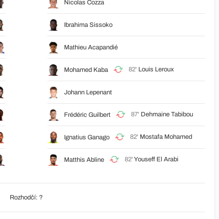
Nicolas Cozza
Ibrahima Sissoko
Mathieu Acapandié
82'
Louis Leroux
Mohamed Kaba
Johann Lepenant
87'
Dehmaine Tabibou
Frédéric Guilbert
82'
Mostafa Mohamed
Ignatius Ganago
82'
Youseff El Arabi
Matthis Abline
Rozhodčí: ?