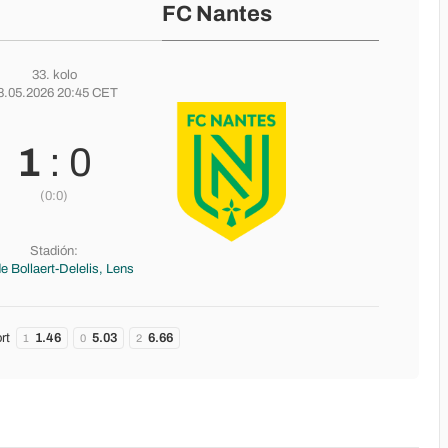
FC Nantes
33. kolo
8.05.2026 20:45 CET
1
: 0
(0:0)
Stadión:
e Bollaert-Delelis, Lens
rt
1.46
5.03
6.66
1
0
2