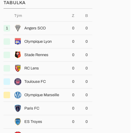
TABULKA
Tým
Z
B
1
Angers SCO
0
0
Olympique Lyon
0
0
Stade Rennes
0
0
RC Lens
0
0
Toulouse FC
0
0
Olympique Marseille
0
0
Paris FC
0
0
ES Troyes
0
0