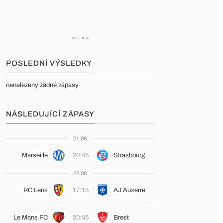
POSLEDNÍ VÝSLEDKY
nenalezeny žádné zápasy
NÁSLEDUJÍCÍ ZÁPASY
21.08.
Marseille
20:45
Strasbourg
22.08.
RC Lens
17:15
AJ Auxerre
Le Mans FC
20:45
Brest