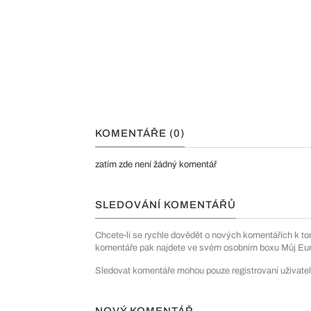
KOMENTÁŘE (0)
zatím zde není žádný komentář
SLEDOVÁNÍ KOMENTÁŘŮ
Chcete-li se rychle dovědět o nových komentářích k to
komentáře pak najdete ve svém osobním boxu Můj Euro
Sledovat komentáře mohou pouze registrovaní uživatel
NOVÝ KOMENTÁŘ