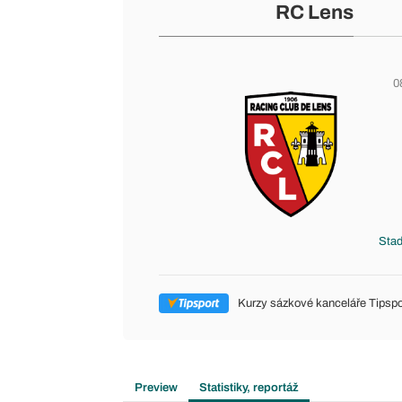
RC Lens
0
Stad
Kurzy sázkové kanceláře Tipspo
Preview
Statistiky, reportáž