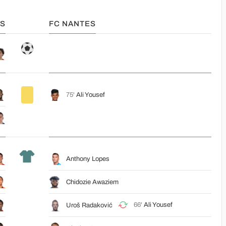
NS
FC NANTES
75'
Ali Yousef
Anthony Lopes
Chidozie Awaziem
66'
Ali Yousef
Uroš Radaković