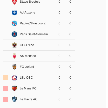
Stade Brestois
0
0
AJ Auxerre
0
0
Racing Strasbourg
0
0
Paris Saint-Germain
0
0
OGC Nice
0
0
AS Monaco
0
0
FC Lorient
0
0
Lille OSC
0
0
Le Mans FC
0
0
Le Havre AC
0
0