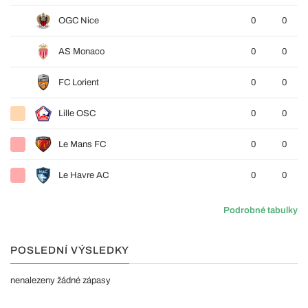
OGC Nice
0
0
AS Monaco
0
0
FC Lorient
0
0
Lille OSC
0
0
Le Mans FC
0
0
Le Havre AC
0
0
Podrobné tabulky
POSLEDNÍ VÝSLEDKY
nenalezeny žádné zápasy