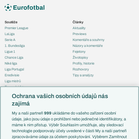
Soutěže
Články
Premier League
Aktuality
LaLiga
Previews
Serie A
Komentáře a souhrny
1. Bundesliga
Názory a komentáře
Ligue 1
Fejetony
Chance Liga
Životopisy
Niké liga
Profily, historie
Liga Portugal
Rozhovory
Eredivisie
Tipy a analýzy
Liga mistrů
Evropská liga
Reprezentace
Konferenční liga
Česko
Ochrana vašich osobních údajů nás
Mistrovství světa
Slovensko
zajímá
Liga národů
Anglie
Francie
My a naši partneři
999
ukládáme do vašeho zařízení osobní
Témata
Itálie
údaje, jako jsou údaje o prohlížení nebo jedinečné identifikátory, a
Představení týmů MS
Německo
máme k nim přístup. Výběr Souhlasím umožňuje, aby sledovací
EuroSkauting
Španělsko
technologie podporovaly účely uvedené v části My a naši partneři
PL v kostce
Argentina
zpracováváme údaje za účelem poskytování. Výběrem Zamítnout