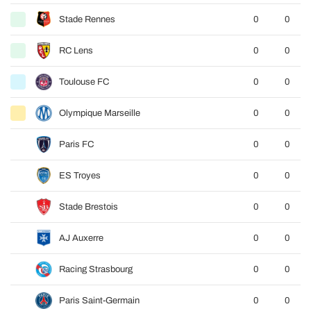
Stade Rennes
0
0
RC Lens
0
0
Toulouse FC
0
0
Olympique Marseille
0
0
Paris FC
0
0
ES Troyes
0
0
Stade Brestois
0
0
AJ Auxerre
0
0
Racing Strasbourg
0
0
Paris Saint-Germain
0
0