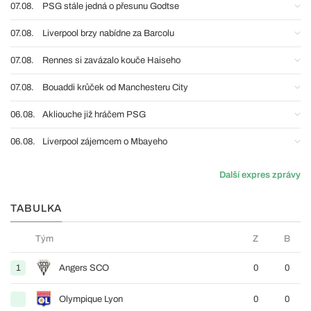
07.08.
PSG stále jedná o přesunu Godtse
07.08.
Liverpool brzy nabídne za Barcolu
07.08.
Rennes si zavázalo kouče Haiseho
07.08.
Bouaddi krůček od Manchesteru City
06.08.
Akliouche již hráčem PSG
06.08.
Liverpool zájemcem o Mbayeho
Další expres zprávy
TABULKA
Tým
Z
B
1
Angers SCO
0
0
Olympique Lyon
0
0