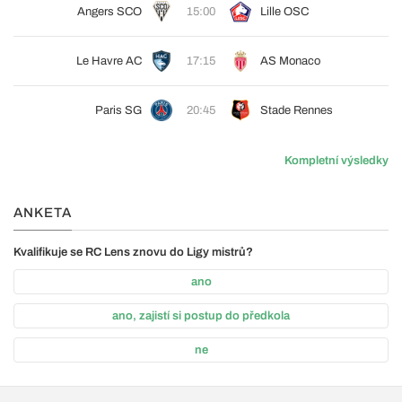
Angers SCO
15:00
Lille OSC
Le Havre AC
17:15
AS Monaco
Paris SG
20:45
Stade Rennes
Kompletní výsledky
ANKETA
Kvalifikuje se RC Lens znovu do Ligy mistrů?
ano
ano, zajistí si postup do předkola
ne