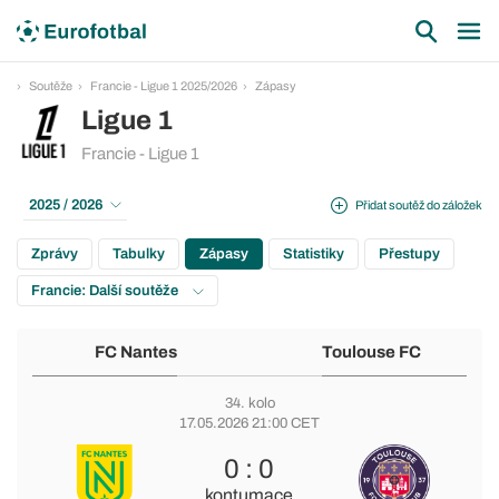
Soutěže
Francie - Ligue 1 2025/2026
Zápasy
Ligue 1
Francie - Ligue 1
2025 / 2026
Přidat soutěž do záložek
Zprávy
Tabulky
Zápasy
Statistiky
Přestupy
Francie: Další soutěže
FC Nantes
Toulouse FC
34. kolo
17.05.2026 21:00 CET
0 : 0
kontumace