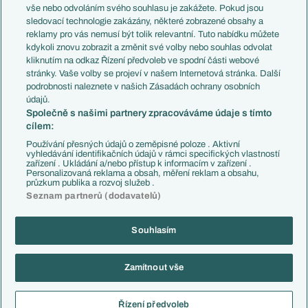
Evropské koeficienty
Brazílie
vše nebo odvoláním svého souhlasu je zakážete. Pokud jsou
Přestupy
sledovací technologie zakázány, některé zobrazené obsahy a
Přestupové spekulace
reklamy pro vás nemusí být tolik relevantní. Tuto nabídku můžete
Přestupy
Zranění
kdykoli znovu zobrazit a změnit své volby nebo souhlas odvolat
Zápasy
kliknutím na odkaz Řízení předvoleb ve spodní části webové
Livescore
stránky. Vaše volby se projeví v našem Internetová stránka. Další
Kluby
Tipovací soutěž
podrobnosti naleznete v našich Zásadách ochrany osobních
Arsenal FC
Fotbal TV
údajů.
Chelsea FC
Společně s našimi partnery zpracováváme údaje s tímto
Manchester United
cílem:
AC Milán
Juventus FC
Používání přesných údajů o zeměpisné poloze . Aktivní
Bayern Mnichov
vyhledávání identifikačních údajů v rámci specifických vlastností
zařízení . Ukládání a/nebo přístup k informacím v zařízení .
FC Barcelona
Personalizovaná reklama a obsah, měření reklam a obsahu,
Real Madrid
průzkum publika a rozvoj služeb .
Seznam partnerů (dodavatelů)
Souhlasím
Copyright © 2001-2026 EuroFotbal.cz. Využíváme zpravodajství ČTK.
RSS
Podmínky užití
Informace o zpracování osobních údajů
Zamítnout vše
GDPR a žurnalistika
Nastavení soukromí
Kontakt
Tiráž
Řízení předvoleb