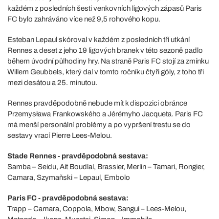
každém z posledních šesti venkovních ligových zápasů Paris
FC bylo zahráváno více než 9,5 rohového kopu.
Esteban Lepaul skóroval v každém z posledních tří utkání
Rennes a deset z jeho 19 ligových branek v této sezoně padlo
během úvodní půlhodiny hry. Na straně Paris FC stojí za zmínku
Willem Geubbels, který dal v tomto ročníku čtyři góly, z toho tři
mezi desátou a 25. minutou.
Rennes pravděpodobně nebude mít k dispozici obránce
Przemysława Frankowského a Jérémyho Jacqueta. Paris FC
má menší personální problémy a po vypršení trestu se do
sestavy vrací Pierre Lees-Melou.
Stade Rennes - pravděpodobná sestava:
Samba – Seidu, Ait Boudlal, Brassier, Merlin – Tamari, Rongier,
Camara, Szymaňski – Lepaul, Embolo
Paris FC - pravděpodobná sestava:
Trapp – Camara, Coppola, Mbow, Sangui – Lees-Melou,