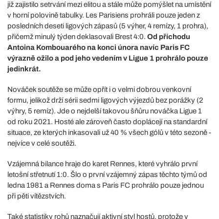
již zajistilo setrvání mezi elitou a stále může pomýšlet na umístění
v horní polovině tabulky. Les Parisiens prohráli pouze jeden z
posledních deseti ligových zápasů (5 výher, 4 remízy, 1 prohra),
přičemž minulý týden deklasovali Brest 4:0.
Od příchodu
Antoina Kombouarého na konci února navíc Paris FC
výrazně ožilo a pod jeho vedením v Ligue 1 prohrálo pouze
jedinkrát.
Nováček soutěže se může opřít i o velmi dobrou venkovní
formu, jelikož drží sérii sedmi ligových výjezdů bez porážky (2
výhry, 5 remíz). Jde o nejdelší takovou šňůru nováčka Ligue 1
od roku 2021. Hosté ale zároveň často doplácejí na standardní
situace, ze kterých inkasovali už 40 % všech gólů v této sezoně -
nejvíce v celé soutěži.
Vzájemná bilance hraje do karet Rennes, které vyhrálo první
letošní střetnutí 1:0. Šlo o první vzájemný zápas těchto týmů od
ledna 1981 a Rennes doma s Paris FC prohrálo pouze jednou
při pěti vítězstvích.
Také statistiky rohů naznačují aktivní styl hostů, protože v