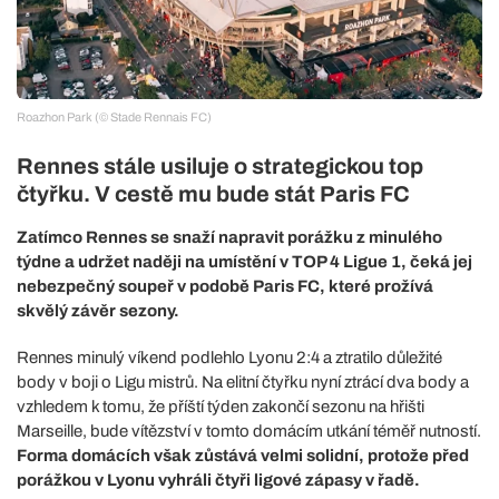
Roazhon Park (© Stade Rennais FC)
Rennes stále usiluje o strategickou top
čtyřku. V cestě mu bude stát Paris FC
Zatímco Rennes se snaží napravit porážku z minulého
týdne a udržet naději na umístění v TOP 4 Ligue 1, čeká jej
nebezpečný soupeř v podobě Paris FC, které prožívá
skvělý závěr sezony.
Rennes minulý víkend podlehlo Lyonu 2:4 a ztratilo důležité
body v boji o Ligu mistrů. Na elitní čtyřku nyní ztrácí dva body a
vzhledem k tomu, že příští týden zakončí sezonu na hřišti
Marseille, bude vítězství v tomto domácím utkání téměř nutností.
Forma domácích však zůstává velmi solidní, protože před
porážkou v Lyonu vyhráli čtyři ligové zápasy v řadě.