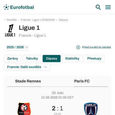
Soutěže
Francie - Ligue 1 2025/2026
Zápasy
Ligue 1
Francie - Ligue 1
2025 / 2026
Přidat soutěž do záložek
Zprávy
Tabulky
Zápasy
Statistiky
Přestupy
Francie: Další soutěže
Stade Rennes
Paris FC
33. kolo
10.05.2026 21:00 CET
2
: 1
(0:0)