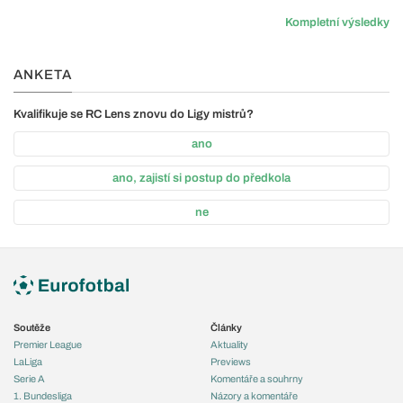
Kompletní výsledky
ANKETA
Kvalifikuje se RC Lens znovu do Ligy mistrů?
ano
ano, zajistí si postup do předkola
ne
Soutěže
Články
Premier League
Aktuality
LaLiga
Previews
Serie A
Komentáře a souhrny
1. Bundesliga
Názory a komentáře