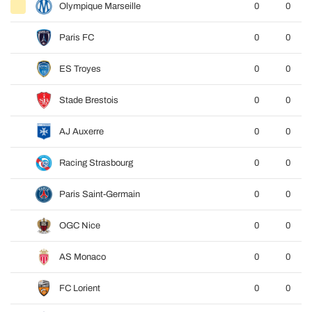
Olympique Marseille
0
0
Paris FC
0
0
ES Troyes
0
0
Stade Brestois
0
0
AJ Auxerre
0
0
Racing Strasbourg
0
0
Paris Saint-Germain
0
0
OGC Nice
0
0
AS Monaco
0
0
FC Lorient
0
0