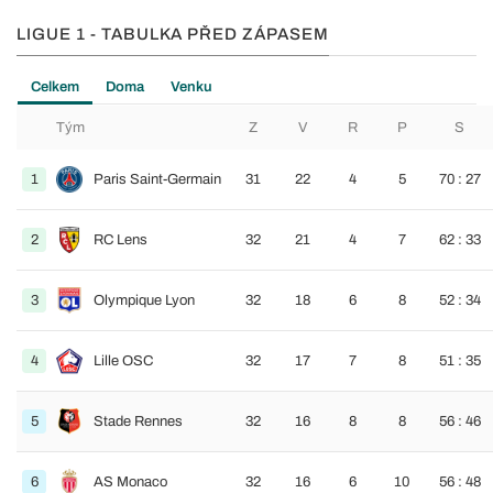
LIGUE 1 - TABULKA PŘED ZÁPASEM
Celkem
Doma
Venku
Tým
Z
V
R
P
S
1
Paris Saint-Germain
31
22
4
5
70 : 27
2
RC Lens
32
21
4
7
62 : 33
3
Olympique Lyon
32
18
6
8
52 : 34
4
Lille OSC
32
17
7
8
51 : 35
5
Stade Rennes
32
16
8
8
56 : 46
6
AS Monaco
32
16
6
10
56 : 48