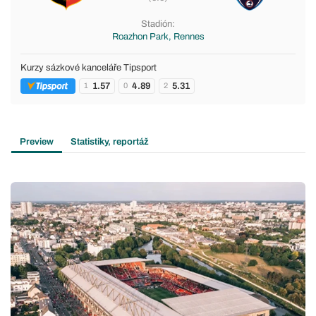
Stadión:
Roazhon Park, Rennes
Kurzy sázkové kanceláře Tipsport
1.57
4.89
5.31
1
0
2
Preview
Statistiky, reportáž