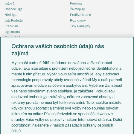
Ligue 1
Fejetony
Chance Liga
Životopisy
Niké liga
Profily, historie
Liga Portugal
Rozhovory
Eredivisie
Tipy a analýzy
Liga mistrů
Evropská liga
Reprezentace
Konferenční liga
Česko
Ochrana vašich osobních údajů nás
Mistrovství světa
Slovensko
zajímá
Liga národů
Anglie
Francie
My a naši partneři
999
ukládáme do vašeho zařízení osobní
Témata
Itálie
údaje, jako jsou údaje o prohlížení nebo jedinečné identifikátory, a
Představení týmů MS
Německo
máme k nim přístup. Výběr Souhlasím umožňuje, aby sledovací
EuroSkauting
Španělsko
technologie podporovaly účely uvedené v části My a naši partneři
PL v kostce
Argentina
zpracováváme údaje za účelem poskytování. Výběrem Zamítnout
Evropské koeficienty
Brazílie
vše nebo odvoláním svého souhlasu je zakážete. Pokud jsou
Přestupy
sledovací technologie zakázány, některé zobrazené obsahy a
Přestupové spekulace
reklamy pro vás nemusí být tolik relevantní. Tuto nabídku můžete
Přestupy
Zranění
kdykoli znovu zobrazit a změnit své volby nebo souhlas odvolat
Zápasy
kliknutím na odkaz Řízení předvoleb ve spodní části webové
Livescore
stránky. Vaše volby se projeví v našem Internetová stránka. Další
Kluby
Tipovací soutěž
podrobnosti naleznete v našich Zásadách ochrany osobních
Arsenal FC
Fotbal TV
údajů.
Chelsea FC