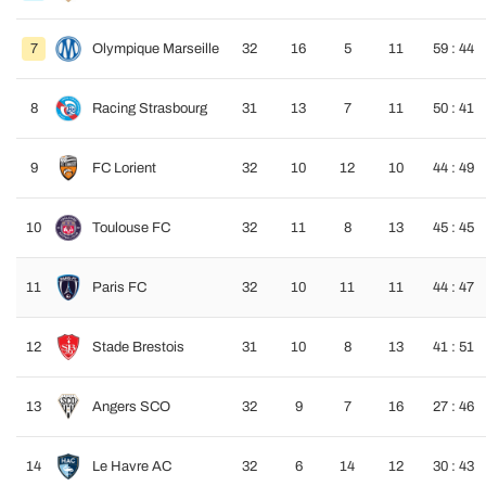
7
Olympique Marseille
32
16
5
11
59 : 44
8
Racing Strasbourg
31
13
7
11
50 : 41
9
FC Lorient
32
10
12
10
44 : 49
10
Toulouse FC
32
11
8
13
45 : 45
11
Paris FC
32
10
11
11
44 : 47
12
Stade Brestois
31
10
8
13
41 : 51
13
Angers SCO
32
9
7
16
27 : 46
14
Le Havre AC
32
6
14
12
30 : 43