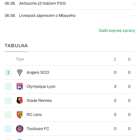
06.08.
Akliouche již hráčem PSG
06.08.
Liverpool zájemcem o Mbayeho
Další expres zprávy
TABULKA
Tým
Z
B
1
Angers SCO
0
0
Olympique Lyon
0
0
Stade Rennes
0
0
RC Lens
0
0
Toulouse FC
0
0