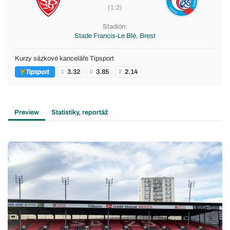
(1:2)
Stadión:
Stade Francis-Le Blé, Brest
Kurzy sázkové kanceláře Tipsport
3.32
3.85
2.14
1
0
2
Preview
Statistiky, reportáž