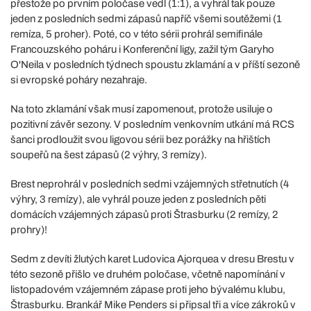
přestože po prvním poločase vedl (1:1), a vyhrál tak pouze
jeden z posledních sedmi zápasů napříč všemi soutěžemi (1
remíza, 5 proher). Poté, co v této sérii prohrál semifinále
Francouzského poháru i Konferenční ligy, zažil tým Garyho
O'Neila v posledních týdnech spoustu zklamání a v příští sezoně
si evropské poháry nezahraje.
Na toto zklamání však musí zapomenout, protože usiluje o
pozitivní závěr sezony. V posledním venkovním utkání má RCS
šanci prodloužit svou ligovou sérii bez porážky na hřištích
soupeřů na šest zápasů (2 výhry, 3 remízy).
Brest neprohrál v posledních sedmi vzájemných střetnutích (4
výhry, 3 remízy), ale vyhrál pouze jeden z posledních pěti
domácích vzájemných zápasů proti Štrasburku (2 remízy, 2
prohry)!
Sedm z devíti žlutých karet Ludovica Ajorquea v dresu Brestu v
této sezoně přišlo ve druhém poločase, včetně napomínání v
listopadovém vzájemném zápase proti jeho bývalému klubu,
Štrasburku. Brankář Mike Penders si připsal tři a více zákroků v