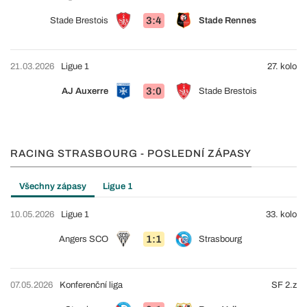
3:4
Stade Brestois
Stade Rennes
21.03.2026
Ligue 1
27. kolo
3:0
AJ Auxerre
Stade Brestois
RACING STRASBOURG - POSLEDNÍ ZÁPASY
Všechny zápasy
Ligue 1
10.05.2026
Ligue 1
33. kolo
1:1
Angers SCO
Strasbourg
07.05.2026
Konferenční liga
SF 2.z