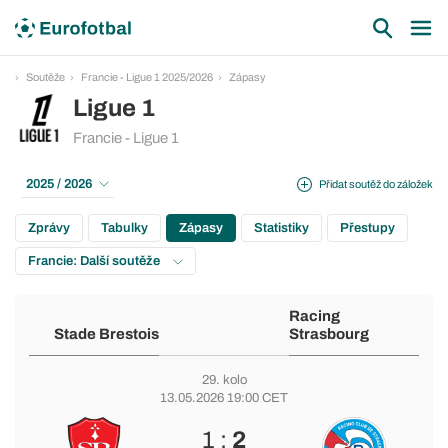
Soutěže
Francie - Ligue 1 2025/2026
Zápasy
Ligue 1
Francie - Ligue 1
2025 / 2026
Přidat soutěž do záložek
Zprávy
Tabulky
Zápasy
Statistiky
Přestupy
Francie: Další soutěže
Racing
Stade Brestois
Strasbourg
29. kolo
13.05.2026 19:00 CET
1 :
2