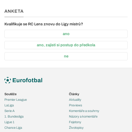
ANKETA
Kvalifikuje se RC Lens znovu do Ligy mistrů?
ano
ano, zajistí si postup do předkola
ne
Soutěže
Články
Premier League
Aktuality
LaLiga
Previews
Serie A
Komentáře a souhrny
1. Bundesliga
Názory a komentáře
Ligue 1
Fejetony
Chance Liga
Životopisy