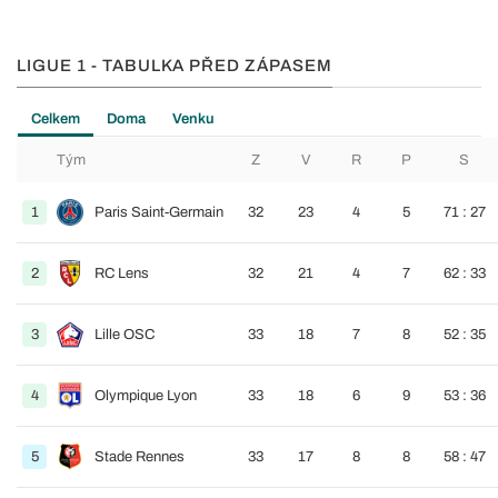
LIGUE 1 - TABULKA PŘED ZÁPASEM
Celkem
Doma
Venku
Tým
Z
V
R
P
S
1
Paris Saint-Germain
32
23
4
5
71 : 27
2
RC Lens
32
21
4
7
62 : 33
3
Lille OSC
33
18
7
8
52 : 35
4
Olympique Lyon
33
18
6
9
53 : 36
5
Stade Rennes
33
17
8
8
58 : 47