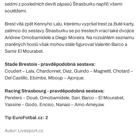
sedmi z posledních devíti zápasů Štrasburku napříč všemi
soutěžemi.
Brest vítá zpět Kennyho Lalu, kterému vypršel trest za žluté karty,
zatímco do sestavy Štrasburku se po trestech vrací také dvojice
Andrew Omobamidele a Diego Moreira. Na rozsáhlém seznamu
zraněných hostů však mohou stále figurovat Valentín Barco a
Samir El Mourabet.
Stade Brestois - pravděpodobná sestava:
Coudert – Lala, Chardonnet, Diaz, Guindo – Magnetti, Chotard –
Del Castillo, Ebimbe, Mboup – Ajorque.
Racing Strasbourg - pravděpodobná sestava:
Penders – Doué, Omobamidele, Sarr, Barco – El Mourabet,
Yassine – Godo, Enciso, Nanasi – Amo-Ameyaw.
Tip EuroFotbal.cz: 2
Autor: Livesport.cz