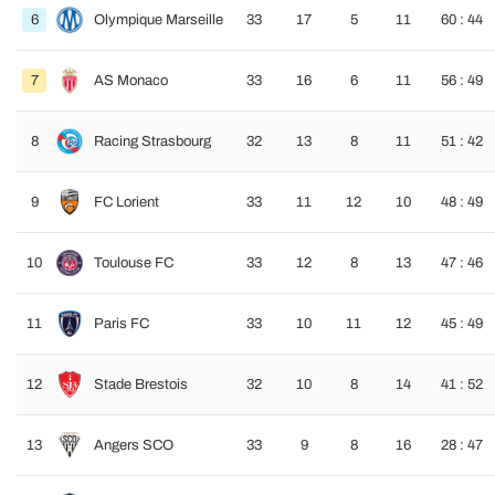
6
Olympique Marseille
33
17
5
11
60 : 44
7
AS Monaco
33
16
6
11
56 : 49
8
Racing Strasbourg
32
13
8
11
51 : 42
9
FC Lorient
33
11
12
10
48 : 49
10
Toulouse FC
33
12
8
13
47 : 46
11
Paris FC
33
10
11
12
45 : 49
12
Stade Brestois
32
10
8
14
41 : 52
13
Angers SCO
33
9
8
16
28 : 47