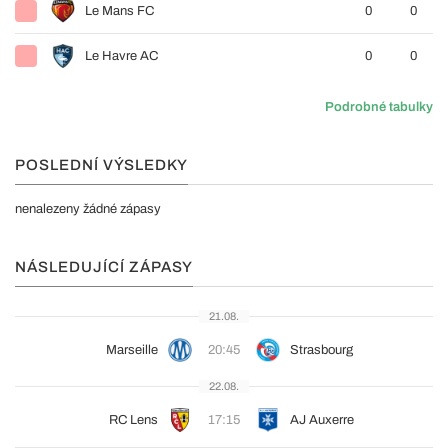
Le Mans FC
0
0
Le Havre AC
0
0
Podrobné tabulky
POSLEDNÍ VÝSLEDKY
nenalezeny žádné zápasy
NÁSLEDUJÍCÍ ZÁPASY
21.08.
Marseille
20:45
Strasbourg
22.08.
RC Lens
17:15
AJ Auxerre