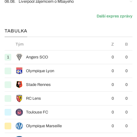
06.08.
Liverpool zájemcem o Mbayeho
Další expres zprávy
TABULKA
Tým
Z
B
1
Angers SCO
0
0
Olympique Lyon
0
0
Stade Rennes
0
0
RC Lens
0
0
Toulouse FC
0
0
Olympique Marseille
0
0