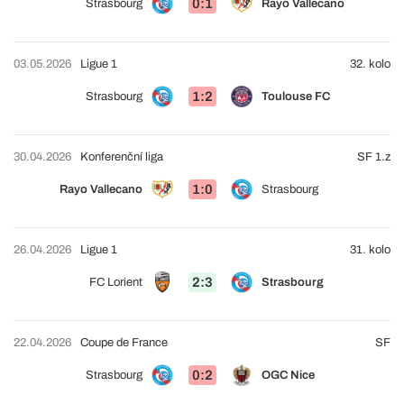
0:1
Strasbourg
Rayo Vallecano
03.05.2026
Ligue 1
32. kolo
1:2
Strasbourg
Toulouse FC
30.04.2026
Konferenční liga
SF 1.z
1:0
Rayo Vallecano
Strasbourg
26.04.2026
Ligue 1
31. kolo
2:3
FC Lorient
Strasbourg
22.04.2026
Coupe de France
SF
0:2
Strasbourg
OGC Nice