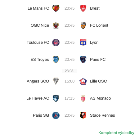
Le Mans FC
20:45
Brest
OGC Nice
20:45
FC Lorient
Toulouse FC
20:45
Lyon
ES Troyes
20:45
Paris FC
23.08.
Angers SCO
15:00
Lille OSC
Le Havre AC
17:15
AS Monaco
Paris SG
20:45
Stade Rennes
Kompletní výsledky