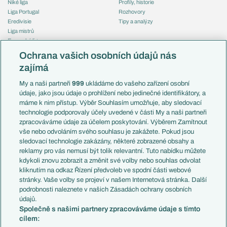
Niké liga
Profily, historie
Liga Portugal
Rozhovory
Eredivisie
Tipy a analýzy
Liga mistrů
Evropská liga
Reprezentace
Konferenční liga
Česko
Ochrana vašich osobních údajů nás
Mistrovství světa
Slovensko
zajímá
Liga národů
Anglie
Francie
My a naši partneři
999
ukládáme do vašeho zařízení osobní
Témata
Itálie
údaje, jako jsou údaje o prohlížení nebo jedinečné identifikátory, a
Představení týmů MS
Německo
máme k nim přístup. Výběr Souhlasím umožňuje, aby sledovací
EuroSkauting
Španělsko
technologie podporovaly účely uvedené v části My a naši partneři
PL v kostce
Argentina
zpracováváme údaje za účelem poskytování. Výběrem Zamítnout
Evropské koeficienty
Brazílie
vše nebo odvoláním svého souhlasu je zakážete. Pokud jsou
Přestupy
sledovací technologie zakázány, některé zobrazené obsahy a
Přestupové spekulace
reklamy pro vás nemusí být tolik relevantní. Tuto nabídku můžete
Přestupy
Zranění
kdykoli znovu zobrazit a změnit své volby nebo souhlas odvolat
Zápasy
kliknutím na odkaz Řízení předvoleb ve spodní části webové
Livescore
stránky. Vaše volby se projeví v našem Internetová stránka. Další
Kluby
Tipovací soutěž
podrobnosti naleznete v našich Zásadách ochrany osobních
Arsenal FC
Fotbal TV
údajů.
Chelsea FC
Společně s našimi partnery zpracováváme údaje s tímto
Manchester United
cílem:
AC Milán