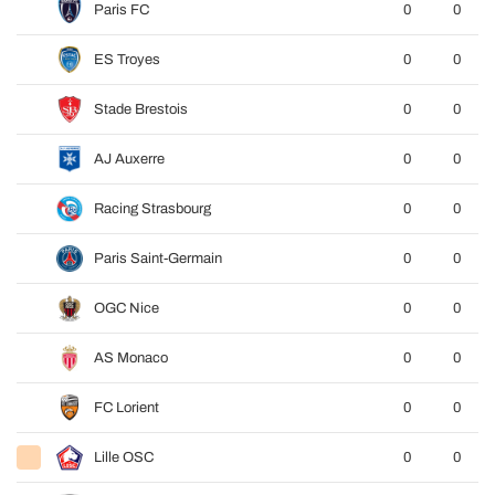
Paris FC
0
0
ES Troyes
0
0
Stade Brestois
0
0
AJ Auxerre
0
0
Racing Strasbourg
0
0
Paris Saint-Germain
0
0
OGC Nice
0
0
AS Monaco
0
0
FC Lorient
0
0
Lille OSC
0
0