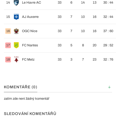
14
Le Havre AC
33
6
14
13
30 : 44
15
AJ Auxerre
33
7
10
16
32 : 44
16
OGC Nice
33
7
10
16
37 : 60
17
FC Nantes
33
5
8
20
29 : 52
18
FC Metz
33
3
7
23
32 : 76
KOMENTÁŘE (0)
zatím zde není žádný komentář
SLEDOVÁNÍ KOMENTÁŘŮ