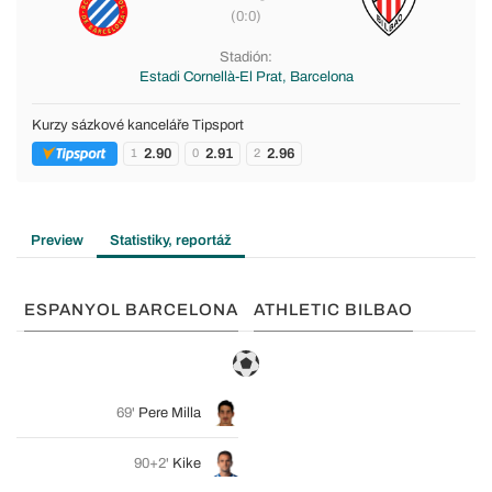
(0:0)
Stadión:
Estadi Cornellà-El Prat, Barcelona
Kurzy sázkové kanceláře Tipsport
2.90
2.91
2.96
1
0
2
Preview
Statistiky, reportáž
ESPANYOL BARCELONA
ATHLETIC BILBAO
69'
Pere Milla
90+2'
Kike