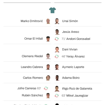
Marko Dmitrović
Unai Simón
Jesús Areso
Omar El Hilali
71'
Andoni Gorosabel
Dani Vivian
Clemens Riedel
46'
Yeray Álvarez
Leandro Cabrera
Aymeric Laporte
Carlos Romero
Adama Boiro
Jofre Carreras
63'
Iñigo Ruiz de Galarreta
Rubén Sánchez
63'
Mikel Jauregizar