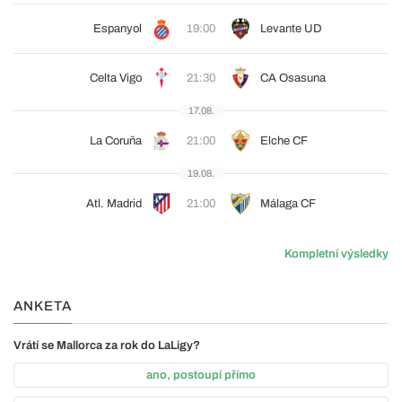
Espanyol
19:00
Levante UD
Celta Vigo
21:30
CA Osasuna
17.08.
La Coruña
21:00
Elche CF
19.08.
Atl. Madrid
21:00
Málaga CF
Kompletní výsledky
ANKETA
Vrátí se Mallorca za rok do LaLigy?
ano, postoupí přímo