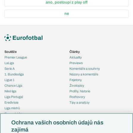
ano, postoupí z play off
ne
Soutěže
Články
Premier League
Aktuality
LaLiga
Previews
Serie A
Komentáře a souhrny
1. Bundesliga
Názory a komentáře
Ligue 1
Fejetony
Chance Liga
Životopisy
Niké liga
Profily, historie
Liga Portugal
Rozhovory
Eredivisie
Tipy a analýzy
Liga mistrů
Evropská liga
Reprezentace
Konferenční liga
Česko
Ochrana vašich osobních údajů nás
Mistrovství světa
Slovensko
zajímá
Liga národů
Anglie