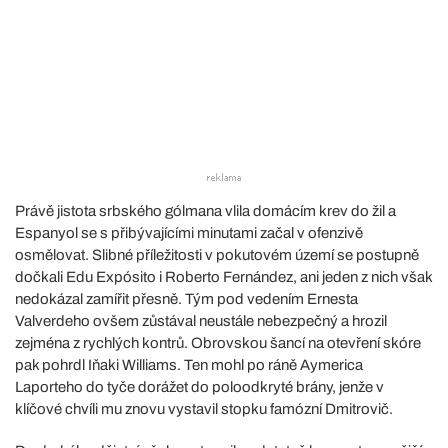
Právě jistota srbského gólmana vlila domácím krev do žil a
Espanyol se s přibývajícími minutami začal v ofenzivě
osmělovat. Slibné příležitosti v pokutovém území se postupně
dočkali Edu Expósito i Roberto Fernández, ani jeden z nich však
nedokázal zamířit přesně. Tým pod vedením Ernesta
Valverdeho ovšem zůstával neustále nebezpečný a hrozil
zejména z rychlých kontrů. Obrovskou šancí na otevření skóre
pak pohrdl Iňaki Williams. Ten mohl po ráně Aymerica
Laporteho do tyče dorážet do poloodkryté brány, jenže v
klíčové chvíli mu znovu vystavil stopku famózní Dmitrovič.