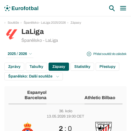
Soutěže
Španělsko - LaLiga 2025/2026
Zápasy
LaLiga
Španělsko - LaLiga
2025 / 2026
Přidat soutěž do záložek
Zprávy
Tabulky
Zápasy
Statistiky
Přestupy
Španělsko: Další soutěže
Espanyol
Barcelona
Athletic Bilbao
36. kolo
13.05.2026 19:00 CET
2
: 0