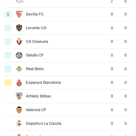
Tým
Z
B
1
Sevilla FC
0
0
Levante UD
0
0
CA Osasuna
0
0
Getafe CF
0
0
Real Betis
0
0
Espanyol Barcelona
0
0
Athletic Bilbao
0
0
Valencia CF
0
0
Deportivo La Coruña
0
0