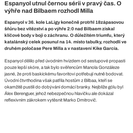
Espanyol utnul černou sérii v pravý čas. O
výhře nad Bilbaem rozhodl Milla
Espanyol v 36. kole LaLigy konečně protrhl 18zápasovou
šňůru bez vítězství a po výhře 2:0 nad Bilbaem získal
klíčové body v boji o záchranu. O důležitém triumfu, který
katalánský celek posunul na 14. místo tabulky, rozhodli ve
druhém poločase Pere Milla a v nastavení Kike García.
Espanyol dělilo před úvodním hvizdem od sestupové propasti
pouze lepší skóre, a tak bylo svěřencům Manola Gonzáleze
jasné, že proti baskickému favoritovi potřebují nutně bodovat.
Úvodní čtvrthodina však patřila hostům z Bilbaa, kteří se
okamžitě pustili do dobývání domácí branky. Nejblíže gólu byl
Álex Berenguer, jehož nebezpečnou hlavičku ale dokázal
reflexivním zákrokem vytěsnit Marko Dmitrovič.