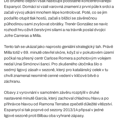
Do druhého dějství však nastoupil podstatně koncentrovanější
Espanyol. Domácí si vzali varovná znamení z první půle k srdci a
začali vývoj utkání mnohem lépe kontrolovat. Poté, co se jim
podařilo otupit tlak hostů, začali s blížící se závěrečnou
půlhodinou sami zvyšovat obrátky. Trenér González se navíc
rozhodl hru oživit čerstvými silami a na trávník poslal dvojici
Jofre Carreras a Milla.
Tento tah se ukázal jako naprosto geniální strategický tah. Právě
Milla totiž v 69. minutě otevřel skóre, když si v pokutovém území
počkal na přesný centr Carlose Romera a pohotovým volejem
nedal Unai Simónovi šanci. Pro zkušeného útočníka šlo o
sedmý ligový zásah v sezoně, který pro katalánský celek v tu
chvíli znamenal nesmírně cenné vedení v klíčové bitvě o
záchranu.
Obavy z vyrovnání v samotném závěru rozptýlil v druhé
nastavené minutě García, který zachoval chladnou hlavu a po
přihrávce hlavou od Ramona Terratse zpečetil důležité vítězství.
Espanyol si tak poprvé od sezony 2013/14 připsal v jedné
ligové sezoně proti Bilbau oba vyhrané zápasy.