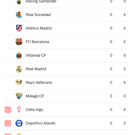
Racing Santander
0
0
Real Sociedad
0
0
Atlético Madrid
0
0
FC Barcelona
0
0
Villarreal CF
0
0
Real Madrid
0
0
Rayo Vallecano
0
0
Málaga CF
0
0
Celta Vigo
0
0
Deportivo Alavés
0
0