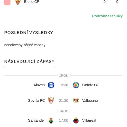
Elche CF
0
0
Podrobné tabulky
POSLEDNÍ VÝSLEDKY
nenalezeny žádné zápasy
NÁSLEDUJÍCÍ ZÁPASY
15.08.
Alavés
19:30
Getafe CF
Sevilla FC
21:30
Vallecano
16.08.
Santander
17:00
Villarreal