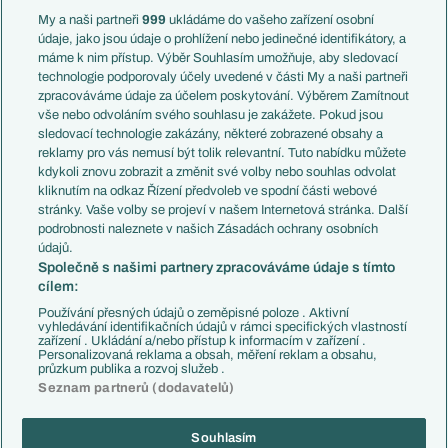
Francie
My a naši partneři
999
ukládáme do vašeho zařízení osobní
Témata
Itálie
údaje, jako jsou údaje o prohlížení nebo jedinečné identifikátory, a
Představení týmů MS
Německo
máme k nim přístup. Výběr Souhlasím umožňuje, aby sledovací
EuroSkauting
Španělsko
technologie podporovaly účely uvedené v části My a naši partneři
PL v kostce
Argentina
zpracováváme údaje za účelem poskytování. Výběrem Zamítnout
Evropské koeficienty
Brazílie
vše nebo odvoláním svého souhlasu je zakážete. Pokud jsou
Přestupy
sledovací technologie zakázány, některé zobrazené obsahy a
Přestupové spekulace
reklamy pro vás nemusí být tolik relevantní. Tuto nabídku můžete
Přestupy
Zranění
kdykoli znovu zobrazit a změnit své volby nebo souhlas odvolat
Zápasy
kliknutím na odkaz Řízení předvoleb ve spodní části webové
Livescore
stránky. Vaše volby se projeví v našem Internetová stránka. Další
Kluby
Tipovací soutěž
podrobnosti naleznete v našich Zásadách ochrany osobních
Arsenal FC
Fotbal TV
údajů.
Chelsea FC
Společně s našimi partnery zpracováváme údaje s tímto
Manchester United
cílem:
AC Milán
Juventus FC
Používání přesných údajů o zeměpisné poloze . Aktivní
Bayern Mnichov
vyhledávání identifikačních údajů v rámci specifických vlastností
zařízení . Ukládání a/nebo přístup k informacím v zařízení .
FC Barcelona
Personalizovaná reklama a obsah, měření reklam a obsahu,
Real Madrid
průzkum publika a rozvoj služeb .
Seznam partnerů (dodavatelů)
Souhlasím