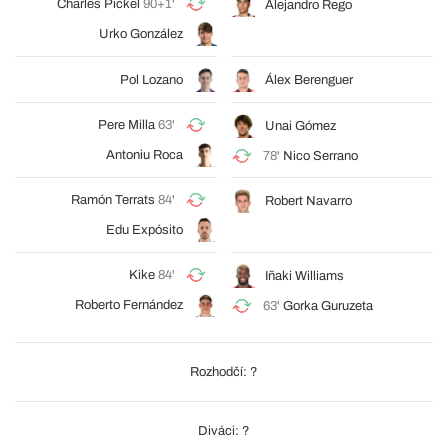
Charles Pickel
90+1'
Alejandro Rego
Urko González
Pol Lozano
Álex Berenguer
Pere Milla
63'
Unai Gómez
Antoniu Roca
78'
Nico Serrano
Ramón Terrats
84'
Robert Navarro
Edu Expósito
Kike
84'
Iñaki Williams
Roberto Fernández
63'
Gorka Guruzeta
Rozhodčí: ?
Diváci: ?