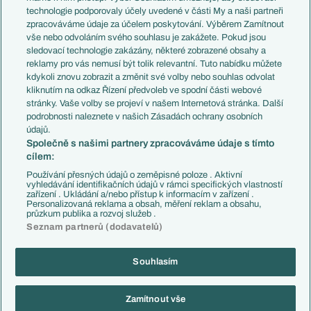
EuroSkauting
Španělsko
technologie podporovaly účely uvedené v části My a naši partneři
PL v kostce
Argentina
zpracováváme údaje za účelem poskytování. Výběrem Zamítnout
Evropské koeficienty
Brazílie
vše nebo odvoláním svého souhlasu je zakážete. Pokud jsou
Přestupy
sledovací technologie zakázány, některé zobrazené obsahy a
Přestupové spekulace
reklamy pro vás nemusí být tolik relevantní. Tuto nabídku můžete
Přestupy
Zranění
kdykoli znovu zobrazit a změnit své volby nebo souhlas odvolat
Zápasy
kliknutím na odkaz Řízení předvoleb ve spodní části webové
Livescore
stránky. Vaše volby se projeví v našem Internetová stránka. Další
Kluby
Tipovací soutěž
podrobnosti naleznete v našich Zásadách ochrany osobních
Arsenal FC
Fotbal TV
údajů.
Chelsea FC
Společně s našimi partnery zpracováváme údaje s tímto
Manchester United
cílem:
AC Milán
Juventus FC
Používání přesných údajů o zeměpisné poloze . Aktivní
Bayern Mnichov
vyhledávání identifikačních údajů v rámci specifických vlastností
zařízení . Ukládání a/nebo přístup k informacím v zařízení .
FC Barcelona
Personalizovaná reklama a obsah, měření reklam a obsahu,
Real Madrid
průzkum publika a rozvoj služeb .
Seznam partnerů (dodavatelů)
Souhlasím
Copyright © 2001-2026 EuroFotbal.cz. Využíváme zpravodajství ČTK.
RSS
Podmínky užití
Informace o zpracování osobních údajů
Zamítnout vše
GDPR a žurnalistika
Nastavení soukromí
Kontakt
Tiráž