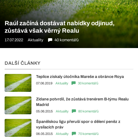
Raúl začíná dostávat nabídky odjinud,
zůstává však věrný Realu
17.07.2022
Aktuality
40 komentářů
DALŠÍ ČLÁNKY
Teplice získaly útočníka Mareše a obránce Roya
07.06.2019
Aktuality
30 komentářů
Zidane potvrdil, že zůstává trenérem B-týmu Realu
Madrid
05.06.2015
Aktuality
80 komentářů
Španělskou ligu přeruší spor o dělení peněz z
vysílacích práv
06.05.2015
Aktuality
70 komentářů