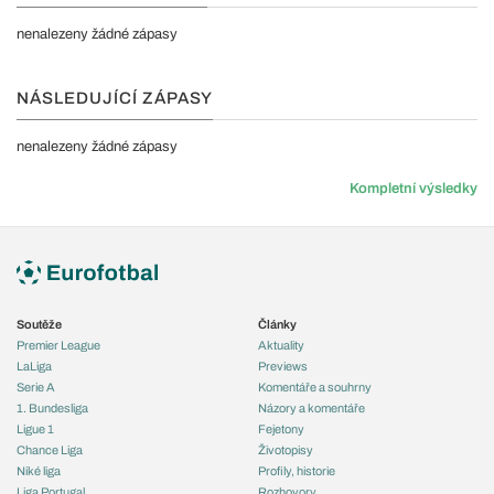
nenalezeny žádné zápasy
NÁSLEDUJÍCÍ ZÁPASY
nenalezeny žádné zápasy
Kompletní výsledky
Soutěže
Články
Premier League
Aktuality
LaLiga
Previews
Serie A
Komentáře a souhrny
1. Bundesliga
Názory a komentáře
Ligue 1
Fejetony
Chance Liga
Životopisy
Niké liga
Profily, historie
Liga Portugal
Rozhovory