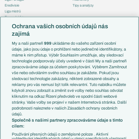
Eredivisie
Tipy a analýzy
Liga mistrů
Evropská liga
Reprezentace
Konferenční liga
Česko
Ochrana vašich osobních údajů nás
Mistrovství světa
Slovensko
zajímá
Liga národů
Anglie
Francie
My a naši partneři
999
ukládáme do vašeho zařízení osobní
Témata
Itálie
údaje, jako jsou údaje o prohlížení nebo jedinečné identifikátory, a
Představení týmů MS
Německo
máme k nim přístup. Výběr Souhlasím umožňuje, aby sledovací
EuroSkauting
Španělsko
technologie podporovaly účely uvedené v části My a naši partneři
PL v kostce
Argentina
zpracováváme údaje za účelem poskytování. Výběrem Zamítnout
Evropské koeficienty
Brazílie
vše nebo odvoláním svého souhlasu je zakážete. Pokud jsou
Přestupy
sledovací technologie zakázány, některé zobrazené obsahy a
Přestupové spekulace
reklamy pro vás nemusí být tolik relevantní. Tuto nabídku můžete
Přestupy
Zranění
kdykoli znovu zobrazit a změnit své volby nebo souhlas odvolat
Zápasy
kliknutím na odkaz Řízení předvoleb ve spodní části webové
Livescore
stránky. Vaše volby se projeví v našem Internetová stránka. Další
Kluby
Tipovací soutěž
podrobnosti naleznete v našich Zásadách ochrany osobních
Arsenal FC
Fotbal TV
údajů.
Chelsea FC
Společně s našimi partnery zpracováváme údaje s tímto
Manchester United
cílem:
AC Milán
Juventus FC
Používání přesných údajů o zeměpisné poloze . Aktivní
Bayern Mnichov
vyhledávání identifikačních údajů v rámci specifických vlastností