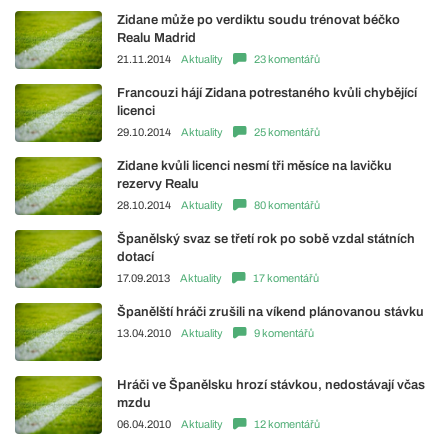
Zidane může po verdiktu soudu trénovat béčko
Realu Madrid
21.11.2014
Aktuality
23 komentářů
Francouzi hájí Zidana potrestaného kvůli chybějící
licenci
29.10.2014
Aktuality
25 komentářů
Zidane kvůli licenci nesmí tři měsíce na lavičku
rezervy Realu
28.10.2014
Aktuality
80 komentářů
Španělský svaz se třetí rok po sobě vzdal státních
dotací
17.09.2013
Aktuality
17 komentářů
Španělští hráči zrušili na víkend plánovanou stávku
13.04.2010
Aktuality
9 komentářů
Hráči ve Španělsku hrozí stávkou, nedostávají včas
mzdu
06.04.2010
Aktuality
12 komentářů