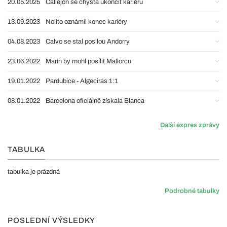
20.05.2025
Callejón se chystá ukončit kariéru
13.09.2023
Nolito oznámil konec kariéry
04.08.2023
Calvo se stal posilou Andorry
23.06.2022
Marín by mohl posílit Mallorcu
19.01.2022
Pardubice - Algeciras 1:1
08.01.2022
Barcelona oficiálně získala Blanca
Další expres zprávy
TABULKA
tabulka je prázdná
Podrobné tabulky
POSLEDNÍ VÝSLEDKY