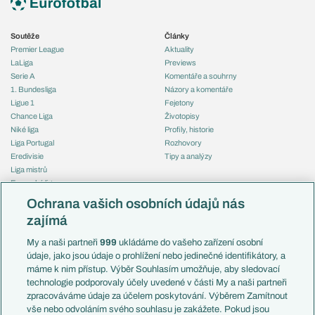
Soutěže
Články
Premier League
Aktuality
LaLiga
Previews
Serie A
Komentáře a souhrny
1. Bundesliga
Názory a komentáře
Ligue 1
Fejetony
Chance Liga
Životopisy
Niké liga
Profily, historie
Liga Portugal
Rozhovory
Eredivisie
Tipy a analýzy
Liga mistrů
Evropská liga
Reprezentace
Konferenční liga
Česko
Ochrana vašich osobních údajů nás
Mistrovství světa
Slovensko
zajímá
Liga národů
Anglie
Francie
My a naši partneři
999
ukládáme do vašeho zařízení osobní
Témata
Itálie
údaje, jako jsou údaje o prohlížení nebo jedinečné identifikátory, a
Představení týmů MS
Německo
máme k nim přístup. Výběr Souhlasím umožňuje, aby sledovací
EuroSkauting
Španělsko
technologie podporovaly účely uvedené v části My a naši partneři
PL v kostce
Argentina
zpracováváme údaje za účelem poskytování. Výběrem Zamítnout
Evropské koeficienty
Brazílie
vše nebo odvoláním svého souhlasu je zakážete. Pokud jsou