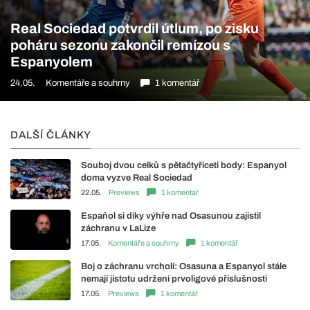
Real Sociedad potvrdil útlum, po zisku
poháru sezonu zakončil remízou s
Espanyolem
24.05.
Komentáře a souhrny
1 komentář
DALŠÍ ČLÁNKY
Souboj dvou celků s pětačtyřiceti body: Espanyol
doma vyzve Real Sociedad
22.05.
Previews
1 komentář
Espaňol si díky výhře nad Osasunou zajistil
záchranu v LaLize
17.05.
Komentáře a souhrny
1 komentář
Boj o záchranu vrcholí: Osasuna a Espanyol stále
nemají jistotu udržení prvoligové příslušnosti
17.05.
Previews
1 komentář