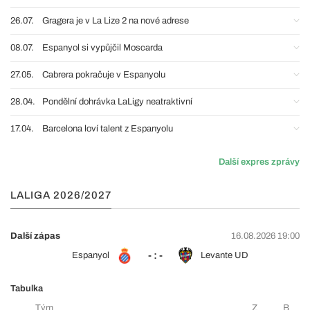
26.07.
Gragera je v La Lize 2 na nové adrese
08.07.
Espanyol si vypůjčil Moscarda
27.05.
Cabrera pokračuje v Espanyolu
28.04.
Pondělní dohrávka LaLigy neatraktivní
17.04.
Barcelona loví talent z Espanyolu
Další expres zprávy
LALIGA 2026/2027
Další zápas
16.08.2026 19:00
- : -
Espanyol
Levante UD
Tabulka
Tým
Z
B