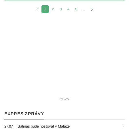
1
2
3
4
5
…
EXPRES ZPRÁVY
27.07.
Salinas bude hostovat v Málaze