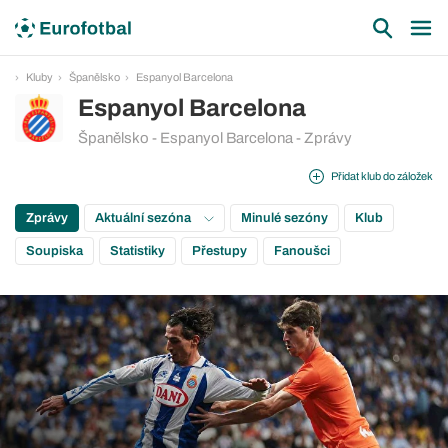
Kluby
Španělsko
Espanyol Barcelona
Espanyol Barcelona
Španělsko - Espanyol Barcelona - Zprávy
Přidat klub do záložek
Zprávy
Aktuální sezóna
Minulé sezóny
Klub
Soupiska
Statistiky
Přestupy
Fanoušci