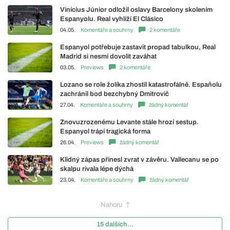
Vinícius Júnior odložil oslavy Barcelony skolením
Espanyolu. Real vyhlíží El Clásico
04.05.
Komentáře a souhrny
2 komentáře
Espanyol potřebuje zastavit propad tabulkou, Real
Madrid si nesmí dovolit zaváhat
03.05.
Previews
2 komentáře
Lozano se role žolíka zhostil katastrofálně. Espaňolu
zachránil bod bezchybný Dmitrovič
27.04.
Komentáře a souhrny
žádný komentář
Znovuzrozenému Levante stále hrozí sestup.
Espanyol trápí tragická forma
26.04.
Previews
žádný komentář
Klidný zápas přinesl zvrat v závěru. Vallecanu se po
skalpu rivala lépe dýchá
23.04.
Komentáře a souhrny
žádný komentář
Nahoru
15 dalších...