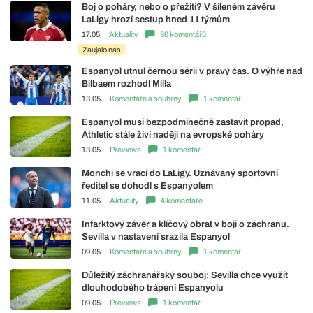
Boj o poháry, nebo o přežití? V šíleném závěru
LaLigy hrozí sestup hned 11 týmům
17.05.
Aktuality
36 komentářů
Zaujalo nás
Espanyol utnul černou sérii v pravý čas. O výhře nad
Bilbaem rozhodl Milla
13.05.
Komentáře a souhrny
1 komentář
Espanyol musí bezpodmínečně zastavit propad,
Athletic stále živí naději na evropské poháry
13.05.
Previews
1 komentář
Monchi se vrací do LaLigy. Uznávaný sportovní
ředitel se dohodl s Espanyolem
11.05.
Aktuality
4 komentáře
Infarktový závěr a klíčový obrat v boji o záchranu.
Sevilla v nastavení srazila Espanyol
09.05.
Komentáře a souhrny
1 komentář
Důležitý záchranářský souboj: Sevilla chce využít
dlouhodobého trápení Espanyolu
09.05.
Previews
1 komentář