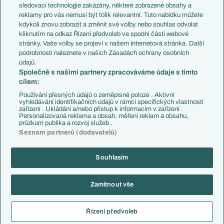
Přestupy
sledovací technologie zakázány, některé zobrazené obsahy a
Přestupové spekulace
reklamy pro vás nemusí být tolik relevantní. Tuto nabídku můžete
Přestupy
Zranění
kdykoli znovu zobrazit a změnit své volby nebo souhlas odvolat
Zápasy
kliknutím na odkaz Řízení předvoleb ve spodní části webové
Livescore
stránky. Vaše volby se projeví v našem Internetová stránka. Další
Kluby
Tipovací soutěž
podrobnosti naleznete v našich Zásadách ochrany osobních
Arsenal FC
Fotbal TV
údajů.
Chelsea FC
Společně s našimi partnery zpracováváme údaje s tímto
Manchester United
cílem:
AC Milán
Juventus FC
Používání přesných údajů o zeměpisné poloze . Aktivní
Bayern Mnichov
vyhledávání identifikačních údajů v rámci specifických vlastností
zařízení . Ukládání a/nebo přístup k informacím v zařízení .
FC Barcelona
Personalizovaná reklama a obsah, měření reklam a obsahu,
Real Madrid
průzkum publika a rozvoj služeb .
Seznam partnerů (dodavatelů)
Souhlasím
Copyright © 2001-2026 EuroFotbal.cz. Využíváme zpravodajství ČTK.
RSS
Podmínky užití
Informace o zpracování osobních údajů
Zamítnout vše
GDPR a žurnalistika
Nastavení soukromí
Kontakt
Tiráž
Řízení předvoleb