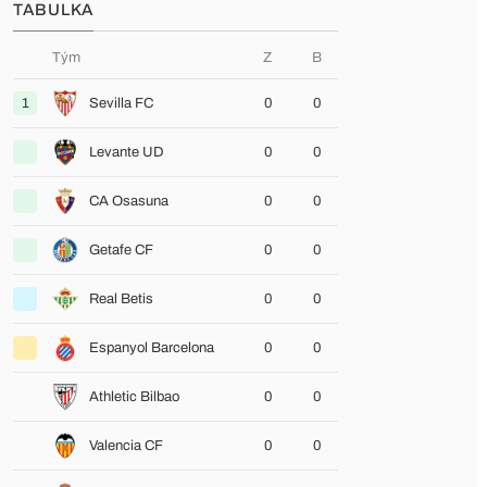
TABULKA
Tým
Z
B
1
Sevilla FC
0
0
Levante UD
0
0
CA Osasuna
0
0
Getafe CF
0
0
Real Betis
0
0
Espanyol Barcelona
0
0
Athletic Bilbao
0
0
Valencia CF
0
0