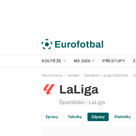
SOUTĚŽE
MS 2026
PŘESTUPY
Z
Hlavní stránka
Soutěže
Španělsko - LaLiga 2025/2026
Z
LaLiga
Španělsko - LaLiga
Zprávy
Tabulky
Zápasy
Statistiky