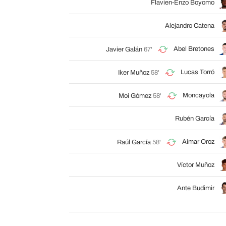
Flavien-Enzo Boyomo
Alejandro Catena
Abel Bretones
Javier Galán
67'
Lucas Torró
Iker Muñoz
58'
Moncayola
Moi Gómez
58'
Rubén García
Aimar Oroz
Raúl García
58'
Víctor Muñoz
Ante Budimir