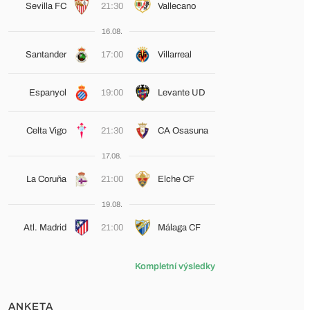
Sevilla FC
21:30
Vallecano
16.08.
Santander
17:00
Villarreal
Espanyol
19:00
Levante UD
Celta Vigo
21:30
CA Osasuna
17.08.
La Coruña
21:00
Elche CF
19.08.
Atl. Madrid
21:00
Málaga CF
Kompletní výsledky
ANKETA