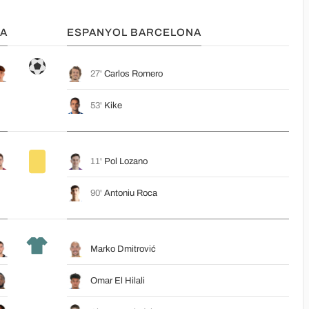
NA
ESPANYOL BARCELONA
27'
Carlos Romero
53'
Kike
11'
Pol Lozano
90'
Antoniu Roca
Marko Dmitrović
Omar El Hilali