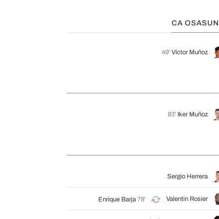
CA OSASU
49'
Víctor Muñoz
83'
Iker Muñoz
Sergio Herrera
Valentin Rosier
Enrique Barja
78'