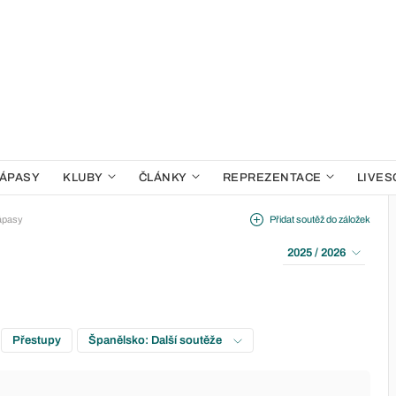
ÁPASY
KLUBY
ČLÁNKY
REPREZENTACE
LIVES
ápasy
Přidat soutěž do záložek
2025 / 2026
Přestupy
Španělsko: Další soutěže