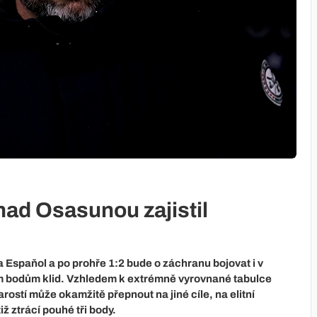
nad Osasunou zajistil
 Espaňol a po prohře 1:2 bude o záchranu bojovat i v
em bodům klid. Vzhledem k extrémně vyrovnané tabulce
ostí může okamžitě přepnout na jiné cíle, na elitní
ž ztrácí pouhé tři body.