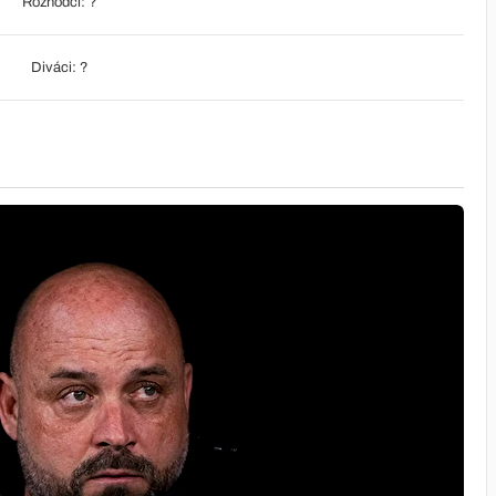
Rozhodčí: ?
Diváci: ?