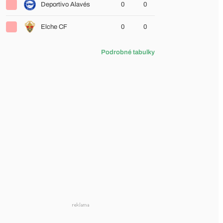
Deportivo Alavés
0
0
Elche CF
0
0
Podrobné tabulky