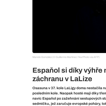
Manolo González (© Guillermo Martinez / NurPhoto via AFP)
Espaňol si díky výhře 
záchranu v LaLize
Osasuna v 37. kole LaLigy doma nestačila na
posledním kole. Naopak hosté mají díky tř
navíc Espaňol po zažehnání sestupových star
sedmičku, jež zaručuje evropské poháry, toti