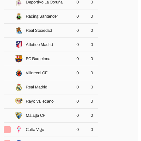
Deportivo La Coruña
0
0
Racing Santander
0
0
Real Sociedad
0
0
Atlético Madrid
0
0
FC Barcelona
0
0
Villarreal CF
0
0
Real Madrid
0
0
Rayo Vallecano
0
0
Málaga CF
0
0
Celta Vigo
0
0