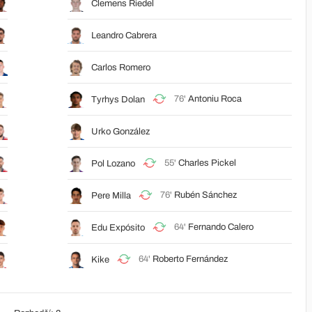
Clemens Riedel
Leandro Cabrera
Carlos Romero
76'
Antoniu Roca
Tyrhys Dolan
Urko González
55'
Charles Pickel
Pol Lozano
76'
Rubén Sánchez
Pere Milla
64'
Fernando Calero
Edu Expósito
64'
Roberto Fernández
Kike