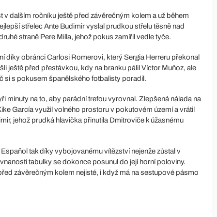
ost v dalším ročníku ještě před závěrečným kolem a už během
nejlepší střelec Ante Budimir vyslal prudkou střelu těsně nad
uhé straně Pere Milla, jehož pokus zamířil vedle tyče.
ní díky obránci Carlosi Romerovi, který Sergia Herreru překonal
li ještě před přestávkou, kdy na branku pálil Víctor Muñoz, ale
si s pokusem španělského fotbalisty poradil.
ři minuty na to, aby parádní trefou vyrovnal. Zlepšená nálada na
ike García využil volného prostoru v pokutovém území a vrátil
mir, jehož prudká hlavička přinutila Dmitroviče k úžasnému
 Espaňol tak díky vybojovanému vítězství nejenže zůstal v
vnanosti tabulky se dokonce posunul do její horní poloviny.
 před závěrečným kolem nejisté, i když má na sestupové pásmo