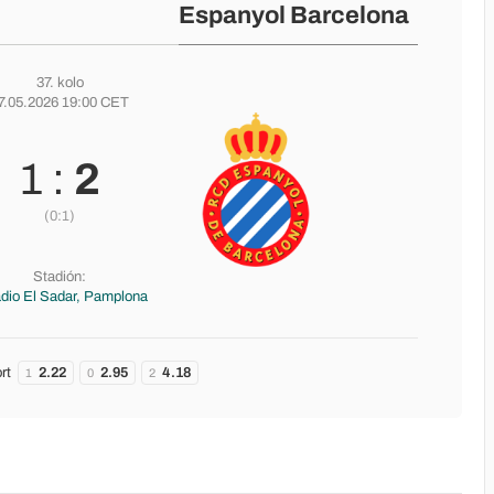
Espanyol Barcelona
37. kolo
7.05.2026 19:00 CET
1 :
2
(0:1)
Stadión:
dio El Sadar, Pamplona
rt
2.22
2.95
4.18
1
0
2