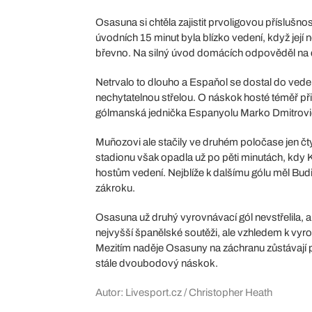
Osasuna si chtěla zajistit prvoligovou příslušn
úvodních 15 minut byla blízko vedení, když její 
břevno. Na silný úvod domácích odpověděl na dr
Netrvalo to dlouho a Espaňol se dostal do vede
nechytatelnou střelou. O náskok hosté téměř přiš
gólmanská jednička Espanyolu Marko Dmitrovič 
Muñozovi ale stačily ve druhém poločase jen čty
stadionu však opadla už po pěti minutách, kdy K
hostům vedení. Nejblíže k dalšímu gólu měl Budi
zákroku.
Osasuna už druhý vyrovnávací gól nevstřelila, a
nejvyšší španělské soutěži, ale vzhledem k vyro
Mezitím naděje Osasuny na záchranu zůstávají
stále dvoubodový náskok.
Autor: Livesport.cz / Christopher Heath