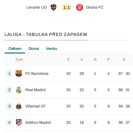
1:1
Levante UD
Girona FC
LALIGA - TABULKA PŘED ZÁPASEM
Celkem
Doma
Venku
Tým
Z
V
R
P
S
1
FC Barcelona
33
28
1
4
87 : 30
2
Real Madrid
33
23
5
5
68 : 31
3
Villarreal CF
33
20
5
8
59 : 38
4
Atlético Madrid
33
18
6
9
56 : 37