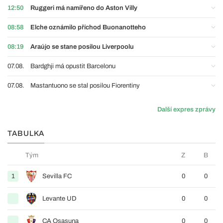
12:50
Ruggeri má namířeno do Aston Villy
08:58
Elche oznámilo příchod Buonanotteho
08:19
Araújo se stane posilou Liverpoolu
07.08.
Bardghji má opustit Barcelonu
07.08.
Mastantuono se stal posilou Fiorentiny
Další expres zprávy
TABULKA
Tým
Z
B
1
Sevilla FC
0
0
Levante UD
0
0
CA Osasuna
0
0