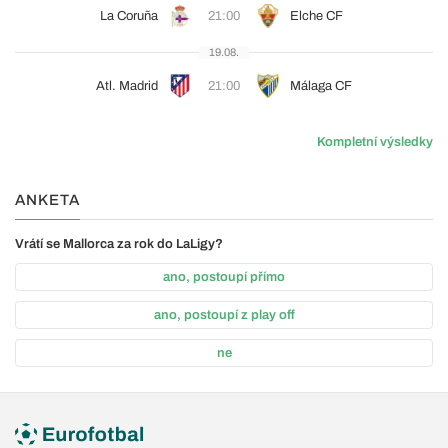
La Coruña
21:00
Elche CF
19.08.
Atl. Madrid
21:00
Málaga CF
Kompletní výsledky
ANKETA
Vrátí se Mallorca za rok do LaLigy?
ano, postoupí přímo
ano, postoupí z play off
ne