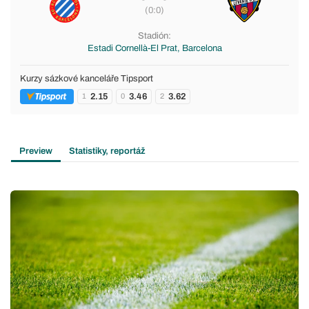
(0:0)
Stadión:
Estadi Cornellà-El Prat, Barcelona
Kurzy sázkové kanceláře Tipsport
2.15
3.46
3.62
1
0
2
Preview
Statistiky, reportáž