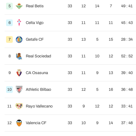
5
Real Betis
33
12
14
7
49 : 41
6
Celta Vigo
33
11
11
11
45 : 43
7
Getafe CF
33
13
5
15
28 : 34
8
Real Sociedad
33
11
10
12
52 : 52
9
CA Osasuna
33
11
9
13
39 : 40
10
Athletic Bilbao
33
12
5
16
36 : 48
11
Rayo Vallecano
33
9
12
12
33 : 41
12
Valencia CF
33
10
9
14
37 : 48