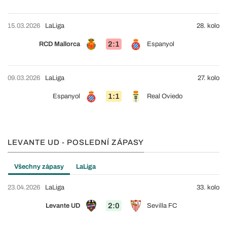
15.03.2026
LaLiga
28. kolo
2:1
RCD Mallorca
Espanyol
09.03.2026
LaLiga
27. kolo
1:1
Espanyol
Real Oviedo
LEVANTE UD - POSLEDNÍ ZÁPASY
Všechny zápasy
LaLiga
23.04.2026
LaLiga
33. kolo
2:0
Levante UD
Sevilla FC