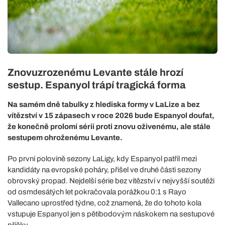
Znovuzrozenému Levante stále hrozí
sestup. Espanyol trápí tragická forma
Na samém dně tabulky z hlediska formy v LaLize a bez
vítězství v 15 zápasech v roce 2026 bude Espanyol doufat,
že konečně prolomí sérii proti znovu oživenému, ale stále
sestupem ohroženému Levante.
Po první polovině sezony LaLigy, kdy Espanyol patřil mezi
kandidáty na evropské poháry, přišel ve druhé části sezony
obrovský propad. Nejdelší série bez vítězství v nejvyšší soutěži
od osmdesátých let pokračovala porážkou 0:1 s Rayo
Vallecano uprostřed týdne, což znamená, že do tohoto kola
vstupuje Espanyol jen s pětibodovým náskokem na sestupové
příčky.