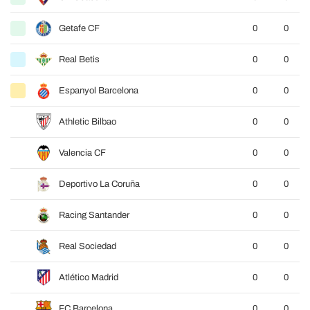
Getafe CF
0
0
Real Betis
0
0
Espanyol Barcelona
0
0
Athletic Bilbao
0
0
Valencia CF
0
0
Deportivo La Coruña
0
0
Racing Santander
0
0
Real Sociedad
0
0
Atlético Madrid
0
0
FC Barcelona
0
0