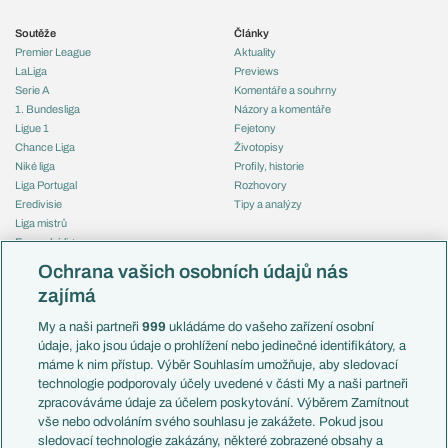
Soutěže
Články
Premier League
Aktuality
LaLiga
Previews
Serie A
Komentáře a souhrny
1. Bundesliga
Názory a komentáře
Ligue 1
Fejetony
Chance Liga
Životopisy
Niké liga
Profily, historie
Liga Portugal
Rozhovory
Eredivisie
Tipy a analýzy
Liga mistrů
Evropská liga
Reprezentace
Konferenční liga
Česko
Ochrana vašich osobních údajů nás
Mistrovství světa
Slovensko
zajímá
Liga národů
Anglie
Francie
My a naši partneři
999
ukládáme do vašeho zařízení osobní
Témata
Itálie
údaje, jako jsou údaje o prohlížení nebo jedinečné identifikátory, a
Představení týmů MS
Německo
máme k nim přístup. Výběr Souhlasím umožňuje, aby sledovací
EuroSkauting
Španělsko
technologie podporovaly účely uvedené v části My a naši partneři
PL v kostce
Argentina
zpracováváme údaje za účelem poskytování. Výběrem Zamítnout
Evropské koeficienty
Brazílie
vše nebo odvoláním svého souhlasu je zakážete. Pokud jsou
Přestupy
sledovací technologie zakázány, některé zobrazené obsahy a