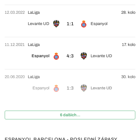
12.03.2022
LaLiga
28. kolo
1:1
Levante UD
Espanyol
11.12.2021
LaLiga
17. kolo
4:3
Espanyol
Levante UD
20.06.2020
LaLiga
30. kolo
1:3
Espanyol
Levante UD
6 dalších...
ESPANYOL BARCELONA - POSLEDNÍ ZÁPASY