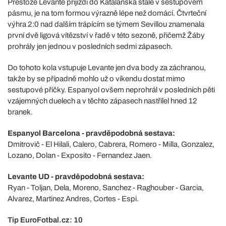
Přestože Levante přijíždí do Katalánska stále v sestupovém
pásmu, je na tom formou výrazně lépe než domácí. Čtvrteční
výhra 2:0 nad dalším trápícím se týmem Sevillou znamenala
první dvě ligová vítězství v řadě v této sezoně, přičemž Žáby
prohrály jen jednou v posledních sedmi zápasech.
Do tohoto kola vstupuje Levante jen dva body za záchranou,
takže by se případně mohlo už o víkendu dostat mimo
sestupové příčky. Espanyol ovšem neprohrál v posledních pěti
vzájemných duelech a v těchto zápasech nastřílel hned 12
branek.
Espanyol Barcelona - pravděpodobná sestava:
Dmitrovič - El Hilali, Calero, Cabrera, Romero - Milla, Gonzalez,
Lozano, Dolan - Exposito - Fernandez Jaen.
Levante UD - pravděpodobná sestava:
Ryan - Toljan, Dela, Moreno, Sanchez - Raghouber - Garcia,
Alvarez, Martinez Andres, Cortes - Espi.
Tip EuroFotbal.cz: 10