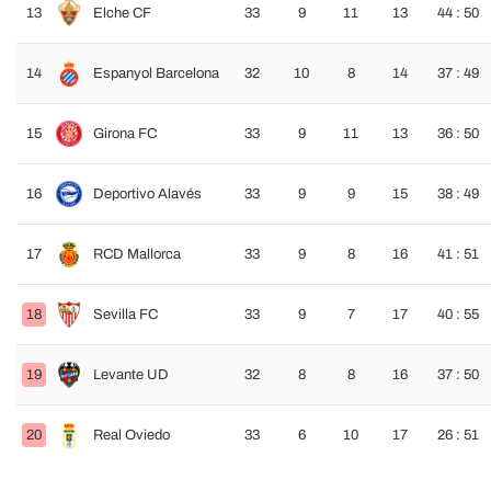
13
Elche CF
33
9
11
13
44 : 50
14
Espanyol Barcelona
32
10
8
14
37 : 49
15
Girona FC
33
9
11
13
36 : 50
16
Deportivo Alavés
33
9
9
15
38 : 49
17
RCD Mallorca
33
9
8
16
41 : 51
18
Sevilla FC
33
9
7
17
40 : 55
19
Levante UD
32
8
8
16
37 : 50
20
Real Oviedo
33
6
10
17
26 : 51