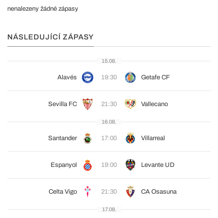
nenalezeny žádné zápasy
NÁSLEDUJÍCÍ ZÁPASY
15.08.
Alavés
19:30
Getafe CF
Sevilla FC
21:30
Vallecano
16.08.
Santander
17:00
Villarreal
Espanyol
19:00
Levante UD
Celta Vigo
21:30
CA Osasuna
17.08.