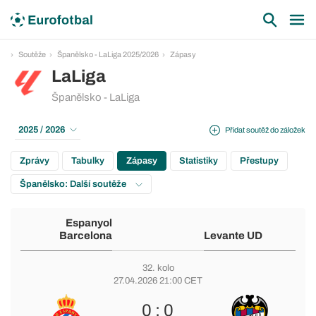
Soutěže
Španělsko - LaLiga 2025/2026
Zápasy
LaLiga
Španělsko - LaLiga
2025 / 2026
Přidat soutěž do záložek
Zprávy
Tabulky
Zápasy
Statistiky
Přestupy
Španělsko: Další soutěže
Espanyol
Barcelona
Levante UD
32. kolo
27.04.2026 21:00 CET
0 : 0