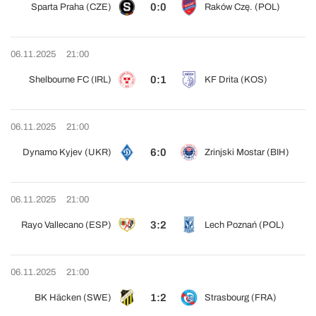
0:0
Sparta Praha (CZE)
Raków Czę. (POL)
06.11.2025
21:00
0:1
Shelbourne FC (IRL)
KF Drita (KOS)
06.11.2025
21:00
6:0
Dynamo Kyjev (UKR)
Zrinjski Mostar (BIH)
06.11.2025
21:00
3:2
Rayo Vallecano (ESP)
Lech Poznań (POL)
06.11.2025
21:00
1:2
BK Häcken (SWE)
Strasbourg (FRA)