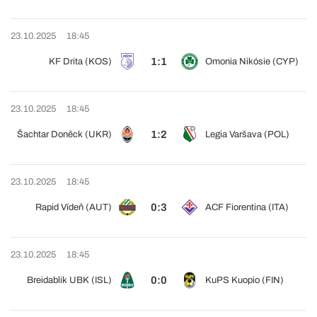
23.10.2025
18:45
1:1
KF Drita (KOS)
Omonia Nikósie (CYP)
23.10.2025
18:45
1:2
Šachtar Doněck (UKR)
Legia Varšava (POL)
23.10.2025
18:45
0:3
Rapid Vídeň (AUT)
ACF Fiorentina (ITA)
23.10.2025
18:45
0:0
Breidablik UBK (ISL)
KuPS Kuopio (FIN)