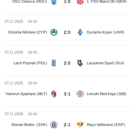
1:0
CSU Craiova (ROU)
1. FSV Mainz 05 (GER)
27.11.2025
18:45
2:0
Omonia Nikósie (CYP)
Dynamo Kyjev (UKR)
27.11.2025
18:45
2:0
Lech Poznań (POL)
Lausanne Sport (SUI)
27.11.2025
18:45
3:1
Hamrun Spartans (MLT)
Lincoln Red Imps (GIB)
27.11.2025
18:45
2:1
Slovan Bratis. (SVK)
Rayo Vallecano (ESP)