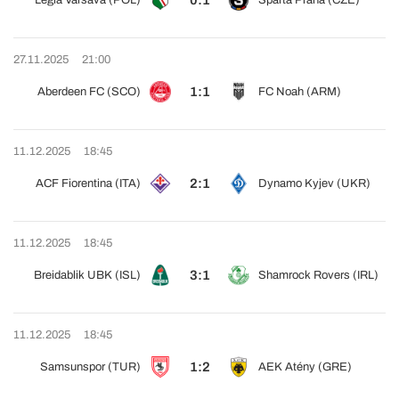
0:1
Legia Varšava (POL)
Sparta Praha (CZE)
27.11.2025
21:00
1:1
Aberdeen FC (SCO)
FC Noah (ARM)
11.12.2025
18:45
2:1
ACF Fiorentina (ITA)
Dynamo Kyjev (UKR)
11.12.2025
18:45
3:1
Breidablik UBK (ISL)
Shamrock Rovers (IRL)
11.12.2025
18:45
1:2
Samsunspor (TUR)
AEK Atény (GRE)