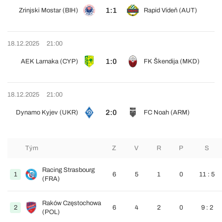
1:1
Zrinjski Mostar (BIH)
Rapid Vídeň (AUT)
18.12.2025
21:00
1:0
AEK Larnaka (CYP)
FK Škendija (MKD)
18.12.2025
21:00
2:0
Dynamo Kyjev (UKR)
FC Noah (ARM)
Tým
Z
V
R
P
S
Racing Strasbourg
1
6
5
1
0
11 : 5
(FRA)
Raków Częstochowa
2
6
4
2
0
9 : 2
(POL)