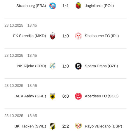
1:1
Strasbourg (FRA)
Jagiellonia (POL)
23.10.2025
18:45
1:0
FK Škendija (MKD)
Shelbourne FC (IRL)
23.10.2025
18:45
1:0
NK Rijeka (CRO)
Sparta Praha (CZE)
23.10.2025
18:45
6:0
AEK Atény (GRE)
Aberdeen FC (SCO)
23.10.2025
18:45
2:2
BK Häcken (SWE)
Rayo Vallecano (ESP)