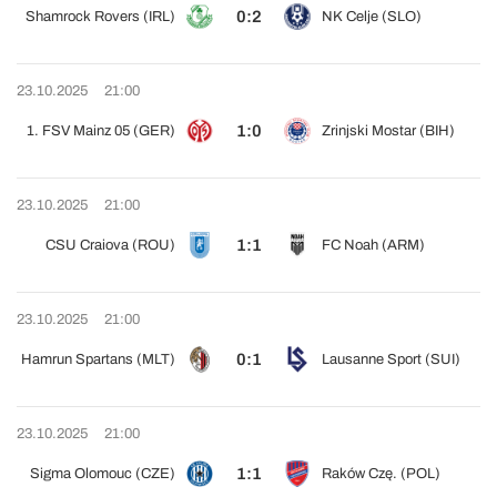
0:2
Shamrock Rovers (IRL)
NK Celje (SLO)
23.10.2025
21:00
1:0
1. FSV Mainz 05 (GER)
Zrinjski Mostar (BIH)
23.10.2025
21:00
1:1
CSU Craiova (ROU)
FC Noah (ARM)
23.10.2025
21:00
0:1
Hamrun Spartans (MLT)
Lausanne Sport (SUI)
23.10.2025
21:00
1:1
Sigma Olomouc (CZE)
Raków Czę. (POL)