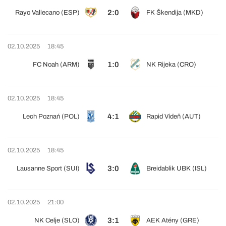
2:0
Rayo Vallecano (ESP)
FK Škendija (MKD)
02.10.2025
18:45
1:0
FC Noah (ARM)
NK Rijeka (CRO)
02.10.2025
18:45
4:1
Lech Poznań (POL)
Rapid Vídeň (AUT)
02.10.2025
18:45
3:0
Lausanne Sport (SUI)
Breidablik UBK (ISL)
02.10.2025
21:00
3:1
NK Celje (SLO)
AEK Atény (GRE)