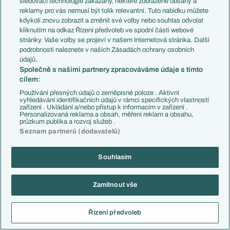
sledovací technologie zakázány, některé zobrazené obsahy a
reklamy pro vás nemusí být tolik relevantní. Tuto nabídku můžete
kdykoli znovu zobrazit a změnit své volby nebo souhlas odvolat
kliknutím na odkaz Řízení předvoleb ve spodní části webové
stránky. Vaše volby se projeví v našem Internetová stránka. Další
podrobnosti naleznete v našich Zásadách ochrany osobních
údajů.
Společně s našimi partnery zpracováváme údaje s tímto
EXPRES ZPRÁVY
cílem:
Používání přesných údajů o zeměpisné poloze . Aktivní
07.08.
Wijndal z Ajaxu má střeleckou formu
vyhledávání identifikačních údajů v rámci specifických vlastností
zařízení . Ukládání a/nebo přístup k informacím v zařízení .
06.08.
Polidara těší gól hlavou
Personalizovaná reklama a obsah, měření reklam a obsahu,
průzkum publika a rozvoj služeb .
Seznam partnerů (dodavatelů)
06.08.
Jablonec si doma poradil s RFS
06.08.
Poločas: Jablonec - RFS
Souhlasím
06.08.
Sestavy: Jablonec - RFS
Zamítnout vše
06.08.
Jablonec ve 3. předkole KL přivítá RFS
Řízení předvoleb
Další expres zprávy