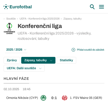
Soutěže
UEFA - Konferenční liga 2025/2026
Zápasy, tabulky
Konferenční liga
UEFA - Konferenční liga 2025/2026 - výsledky,
rozlosování, tabulky
2025 / 2026
Přidat soutěž do záložek
Zprávy
Zápasy, tabulky
Statistiky
UEFA: Další soutěže
HLAVNÍ FÁZE
02.10.2025
18:45
0:1
Omonia Nikósie (CYP)
1. FSV Mainz 05 (GER)