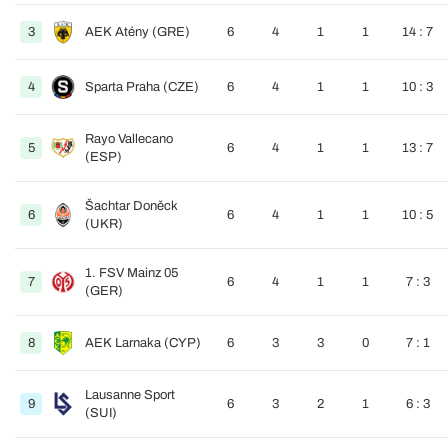
3
AEK Atény (GRE)
6
4
1
1
14 : 7
4
Sparta Praha (CZE)
6
4
1
1
10 : 3
Rayo Vallecano
5
6
4
1
1
13 : 7
(ESP)
Šachtar Doněck
6
6
4
1
1
10 : 5
(UKR)
1. FSV Mainz 05
7
6
4
1
1
7 : 3
(GER)
8
AEK Larnaka (CYP)
6
3
3
0
7 : 1
Lausanne Sport
9
6
3
2
1
6 : 3
(SUI)