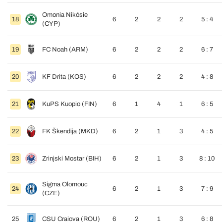
Omonia Nikósie
18
6
2
2
2
5 : 4
(CYP)
19
FC Noah (ARM)
6
2
2
2
6 : 7
20
KF Drita (KOS)
6
2
2
2
4 : 8
21
KuPS Kuopio (FIN)
6
1
4
1
6 : 5
22
FK Škendija (MKD)
6
2
1
3
4 : 5
23
Zrinjski Mostar (BIH)
6
2
1
3
8 : 10
Sigma Olomouc
24
6
2
1
3
7 : 9
(CZE)
25
CSU Craiova (ROU)
6
2
1
3
6 : 8