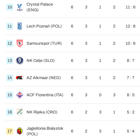
Crystal Palace
10
6
3
1
2
11 : 6
(ENG)
11
Lech Poznań (POL)
6
3
1
2
12 : 8
12
Samsunspor (TUR)
6
3
1
2
10 : 6
13
NK Celje (SLO)
6
3
1
2
8 : 7
14
AZ Alkmaar (NED)
6
3
1
2
7 : 7
15
ACF Fiorentina (ITA)
6
3
0
3
8 : 5
16
NK Rijeka (CRO)
6
2
3
1
5 : 2
Jagiellonia Białystok
17
6
2
3
1
5 : 4
(POL)