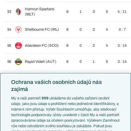
Hamrun Spartans
33
6
1
0
5
4 : 11
(MLT)
34
Shelbourne FC (IRL)
6
0
2
4
0 : 7
35
Aberdeen FC (SCO)
6
0
2
4
3 : 14
36
Rapid Vídeň (AUT)
6
0
1
5
3 : 14
Ochrana vašich osobních údajů nás
zajímá
My a naši partneři
999
ukládáme do vašeho zařízení osobní
údaje, jako jsou údaje o prohlížení nebo jedinečné identifikátory, a
máme k nim přístup. Výběr Souhlasím umožňuje, aby sledovací
technologie podporovaly účely uvedené v části My a naši partneři
zpracováváme údaje za účelem poskytování. Výběrem Zamítnout
vše nebo odvoláním svého souhlasu je zakážete. Pokud jsou