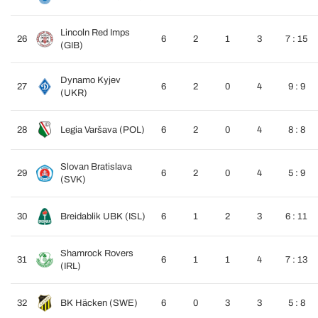
Lincoln Red Imps
26
6
2
1
3
7 : 15
(GIB)
Dynamo Kyjev
27
6
2
0
4
9 : 9
(UKR)
28
Legia Varšava (POL)
6
2
0
4
8 : 8
Slovan Bratislava
29
6
2
0
4
5 : 9
(SVK)
30
Breidablik UBK (ISL)
6
1
2
3
6 : 11
Shamrock Rovers
31
6
1
1
4
7 : 13
(IRL)
32
BK Häcken (SWE)
6
0
3
3
5 : 8