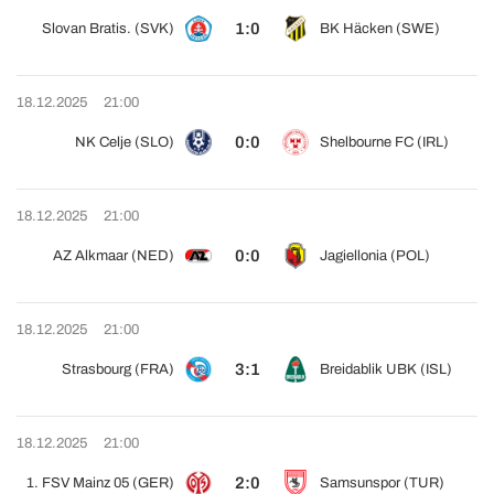
1:0
Slovan Bratis. (SVK)
BK Häcken (SWE)
18.12.2025
21:00
0:0
NK Celje (SLO)
Shelbourne FC (IRL)
18.12.2025
21:00
0:0
AZ Alkmaar (NED)
Jagiellonia (POL)
18.12.2025
21:00
3:1
Strasbourg (FRA)
Breidablik UBK (ISL)
18.12.2025
21:00
2:0
1. FSV Mainz 05 (GER)
Samsunspor (TUR)