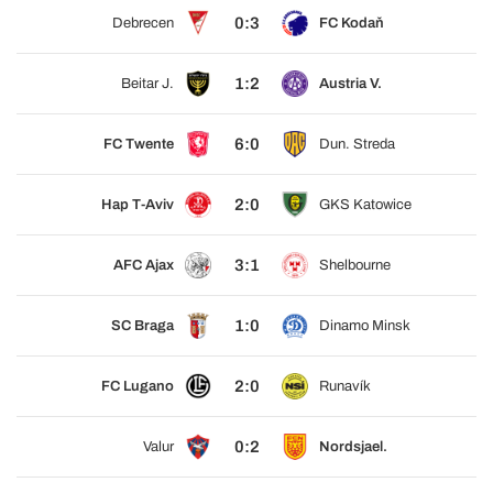
0:3
Debrecen
FC Kodaň
1:2
Beitar J.
Austria V.
6:0
FC Twente
Dun. Streda
2:0
Hap T-Aviv
GKS Katowice
3:1
AFC Ajax
Shelbourne
1:0
SC Braga
Dinamo Minsk
2:0
FC Lugano
Runavík
0:2
Valur
Nordsjael.