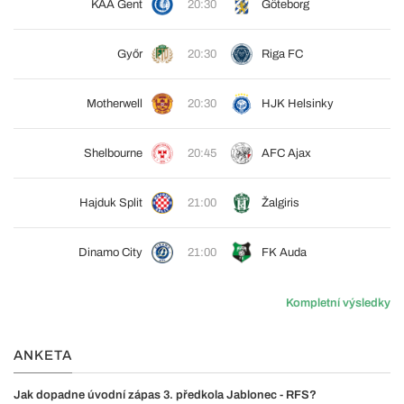
KAA Gent
20:30
Göteborg
Győr
20:30
Riga FC
Motherwell
20:30
HJK Helsinky
Shelbourne
20:45
AFC Ajax
Hajduk Split
21:00
Žalgiris
Dinamo City
21:00
FK Auda
Kompletní výsledky
ANKETA
Jak dopadne úvodní zápas 3. předkola Jablonec - RFS?