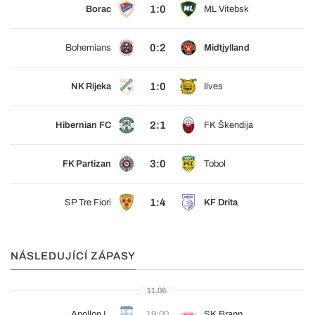
1:0
Borac
ML Vitebsk
0:2
Bohemians
Midtjylland
1:0
NK Rijeka
Ilves
2:1
Hibernian FC
FK Škendija
3:0
FK Partizan
Tobol
1:4
SP Tre Fiori
KF Drita
NÁSLEDUJÍCÍ ZÁPASY
11.08.
Apollon L.
19:00
SK Brann