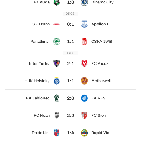
1:0
FK Auda
Dinamo City
05.08.
0:1
SK Brann
Apollon L.
1:1
Panathina.
CSKA 1948
06.08.
2:1
Inter Turku
FC Vaduz
1:1
HJK Helsinky
Motherwell
2:0
FK Jablonec
FK RFS
2:2
FC Noah
FC Sion
1:4
Paide Lin.
Rapid Víd.