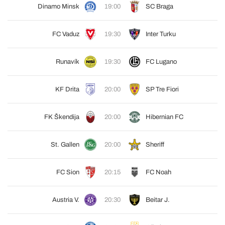
Dinamo Minsk
19:00
SC Braga
FC Vaduz
19:30
Inter Turku
Runavík
19:30
FC Lugano
KF Drita
20:00
SP Tre Fiori
FK Škendija
20:00
Hibernian FC
St. Gallen
20:00
Sheriff
FC Sion
20:15
FC Noah
Austria V.
20:30
Beitar J.