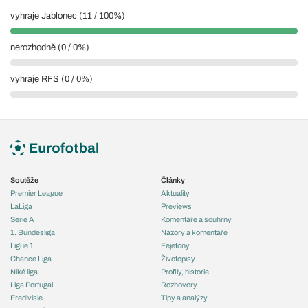
vyhraje Jablonec (11 / 100%)
nerozhodně (0 / 0%)
vyhraje RFS (0 / 0%)
Soutěže
Články
Premier League
Aktuality
LaLiga
Previews
Serie A
Komentáře a souhrny
1. Bundesliga
Názory a komentáře
Ligue 1
Fejetony
Chance Liga
Životopisy
Niké liga
Profily, historie
Liga Portugal
Rozhovory
Eredivisie
Tipy a analýzy