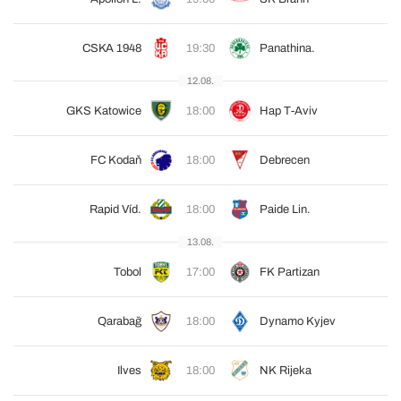
CSKA 1948
19:30
Panathina.
12.08.
GKS Katowice
18:00
Hap T-Aviv
FC Kodaň
18:00
Debrecen
Rapid Víd.
18:00
Paide Lin.
13.08.
Tobol
17:00
FK Partizan
Qarabağ
18:00
Dynamo Kyjev
Ilves
18:00
NK Rijeka