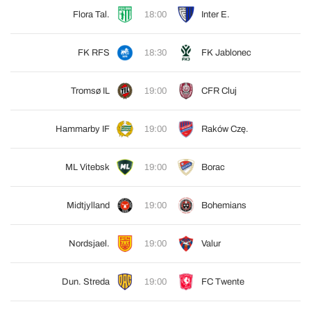
Flora Tal.
18:00
Inter E.
FK RFS
18:30
FK Jablonec
Tromsø IL
19:00
CFR Cluj
Hammarby IF
19:00
Raków Czę.
ML Vitebsk
19:00
Borac
Midtjylland
19:00
Bohemians
Nordsjael.
19:00
Valur
Dun. Streda
19:00
FC Twente