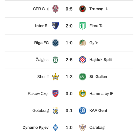
0:5
CFR Cluj
Tromsø IL
2:0
Inter E.
Flora Tal.
1:0
Riga FC
Győr
2:5
Žalgiris
Hajduk Split
1:3
Sheriff
St. Gallen
0:0
Raków Czę.
Hammarby IF
0:1
Göteborg
KAA Gent
1:0
Dynamo Kyjev
Qarabağ