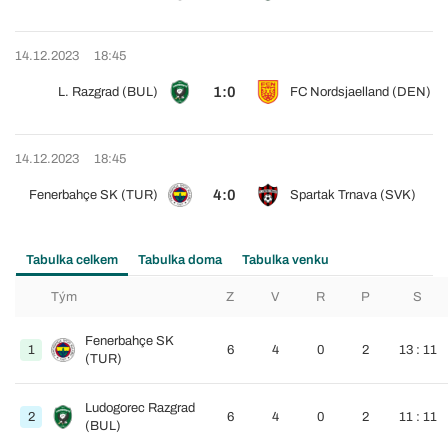
14.12.2023
18:45
1:0
L. Razgrad (BUL)
FC Nordsjaelland (DEN)
14.12.2023
18:45
4:0
Fenerbahçe SK (TUR)
Spartak Trnava (SVK)
Tabulka celkem
Tabulka doma
Tabulka venku
Tým
Z
V
R
P
S
Fenerbahçe SK
1
6
4
0
2
13 : 11
(TUR)
Ludogorec Razgrad
2
6
4
0
2
11 : 11
(BUL)