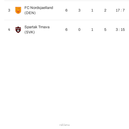
FC Nordsjaelland
3
6
3
1
2
17 : 7
(DEN)
Spartak Trnava
4
6
0
1
5
3 : 15
(SVK)