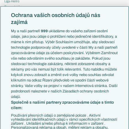
Liga mistrů
Evropská liga
Reprezentace
Konferenční liga
Česko
Ochrana vašich osobních údajů nás
Mistrovství světa
Slovensko
zajímá
Liga národů
Anglie
Francie
My a naši partneři
999
ukládáme do vašeho zařízení osobní
Témata
Itálie
údaje, jako jsou údaje o prohlížení nebo jedinečné identifikátory, a
Představení týmů MS
Německo
máme k nim přístup. Výběr Souhlasím umožňuje, aby sledovací
EuroSkauting
Španělsko
technologie podporovaly účely uvedené v části My a naši partneři
PL v kostce
Argentina
zpracováváme údaje za účelem poskytování. Výběrem Zamítnout
Evropské koeficienty
Brazílie
vše nebo odvoláním svého souhlasu je zakážete. Pokud jsou
Přestupy
sledovací technologie zakázány, některé zobrazené obsahy a
Přestupové spekulace
reklamy pro vás nemusí být tolik relevantní. Tuto nabídku můžete
Přestupy
Zranění
kdykoli znovu zobrazit a změnit své volby nebo souhlas odvolat
Zápasy
kliknutím na odkaz Řízení předvoleb ve spodní části webové
Livescore
stránky. Vaše volby se projeví v našem Internetová stránka. Další
Kluby
Tipovací soutěž
podrobnosti naleznete v našich Zásadách ochrany osobních
Arsenal FC
Fotbal TV
údajů.
Chelsea FC
Společně s našimi partnery zpracováváme údaje s tímto
Manchester United
cílem:
AC Milán
Juventus FC
Používání přesných údajů o zeměpisné poloze . Aktivní
Bayern Mnichov
vyhledávání identifikačních údajů v rámci specifických vlastností
zařízení . Ukládání a/nebo přístup k informacím v zařízení .
FC Barcelona
Personalizovaná reklama a obsah, měření reklam a obsahu,