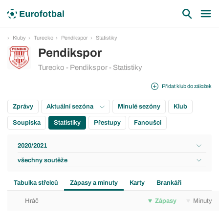
Kluby
Turecko
Pendikspor
Statistiky
Pendikspor
Turecko - Pendikspor - Statistiky
Přidat klub do záložek
Zprávy
Aktuální sezóna
Minulé sezóny
Klub
Soupiska
Statistiky
Přestupy
Fanoušci
2020/2021
všechny soutěže
Tabulka střelců
Zápasy a minuty
Karty
Brankáři
Hráč
Zápasy
Minuty