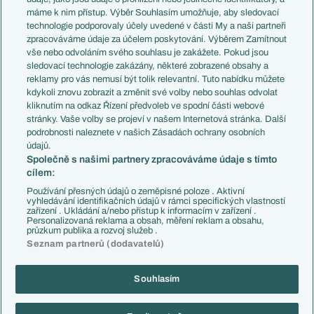
Představení týmů MS
Německo
máme k nim přístup. Výběr Souhlasím umožňuje, aby sledovací
EuroSkauting
Španělsko
technologie podporovaly účely uvedené v části My a naši partneři
PL v kostce
Argentina
zpracováváme údaje za účelem poskytování. Výběrem Zamítnout
Evropské koeficienty
Brazílie
vše nebo odvoláním svého souhlasu je zakážete. Pokud jsou
Přestupy
sledovací technologie zakázány, některé zobrazené obsahy a
Přestupové spekulace
reklamy pro vás nemusí být tolik relevantní. Tuto nabídku můžete
Přestupy
Zranění
kdykoli znovu zobrazit a změnit své volby nebo souhlas odvolat
Zápasy
kliknutím na odkaz Řízení předvoleb ve spodní části webové
Livescore
stránky. Vaše volby se projeví v našem Internetová stránka. Další
Kluby
Tipovací soutěž
podrobnosti naleznete v našich Zásadách ochrany osobních
Arsenal FC
Fotbal TV
údajů.
Chelsea FC
Společně s našimi partnery zpracováváme údaje s tímto
Manchester United
cílem:
AC Milán
Juventus FC
Používání přesných údajů o zeměpisné poloze . Aktivní
Bayern Mnichov
vyhledávání identifikačních údajů v rámci specifických vlastností
zařízení . Ukládání a/nebo přístup k informacím v zařízení .
FC Barcelona
Personalizovaná reklama a obsah, měření reklam a obsahu,
Real Madrid
průzkum publika a rozvoj služeb .
Seznam partnerů (dodavatelů)
Souhlasím
Copyright © 2001-2026 EuroFotbal.cz. Využíváme zpravodajství ČTK.
RSS
Podmínky užití
Informace o zpracování osobních údajů