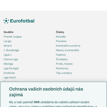
Soutěže
Články
Premier League
Aktuality
LaLiga
Previews
Serie A
Komentáře a souhrny
1. Bundesliga
Názory a komentáře
Ligue 1
Fejetony
Chance Liga
Životopisy
Niké liga
Profily, historie
Liga Portugal
Rozhovory
Eredivisie
Tipy a analýzy
Liga mistrů
Evropská liga
Reprezentace
Konferenční liga
Česko
Ochrana vašich osobních údajů nás
Mistrovství světa
Slovensko
zajímá
Liga národů
Anglie
Francie
My a naši partneři
999
ukládáme do vašeho zařízení osobní
Témata
Itálie
údaje, jako jsou údaje o prohlížení nebo jedinečné identifikátory, a