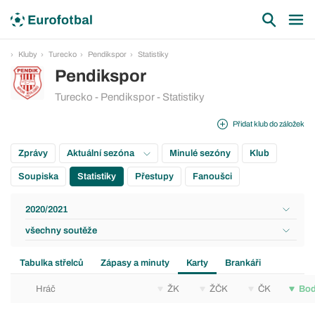
Kluby
Turecko
Pendikspor
Statistiky
Pendikspor
Turecko - Pendikspor - Statistiky
Přidat klub do záložek
Zprávy
Aktuální sezóna
Minulé sezóny
Klub
Soupiska
Statistiky
Přestupy
Fanoušci
2020/2021
všechny soutěže
Tabulka střelců
Zápasy a minuty
Karty
Brankáři
Hráč
ŽK
ŽČK
ČK
Bo