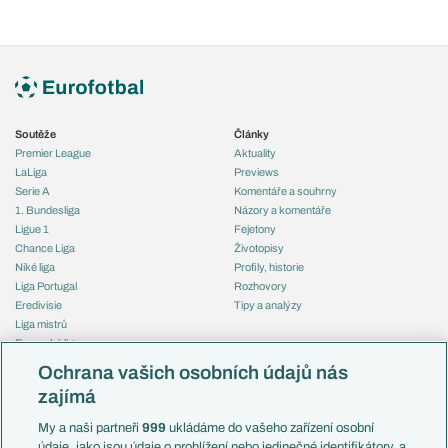
Soutěže
Články
Premier League
Aktuality
LaLiga
Previews
Serie A
Komentáře a souhrny
1. Bundesliga
Názory a komentáře
Ligue 1
Fejetony
Chance Liga
Životopisy
Niké liga
Profily, historie
Liga Portugal
Rozhovory
Eredivisie
Tipy a analýzy
Liga mistrů
Evropská liga
Reprezentace
Konferenční liga
Česko
Ochrana vašich osobních údajů nás
Mistrovství světa
Slovensko
zajímá
Liga národů
Anglie
Francie
My a naši partneři
999
ukládáme do vašeho zařízení osobní
Témata
Itálie
údaje, jako jsou údaje o prohlížení nebo jedinečné identifikátory, a