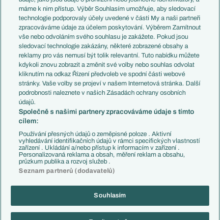
Představení týmů MS
Německo
máme k nim přístup. Výběr Souhlasím umožňuje, aby sledovací
EuroSkauting
Španělsko
technologie podporovaly účely uvedené v části My a naši partneři
PL v kostce
Argentina
zpracováváme údaje za účelem poskytování. Výběrem Zamítnout
Evropské koeficienty
Brazílie
vše nebo odvoláním svého souhlasu je zakážete. Pokud jsou
Přestupy
sledovací technologie zakázány, některé zobrazené obsahy a
Přestupové spekulace
reklamy pro vás nemusí být tolik relevantní. Tuto nabídku můžete
Přestupy
Zranění
kdykoli znovu zobrazit a změnit své volby nebo souhlas odvolat
Zápasy
kliknutím na odkaz Řízení předvoleb ve spodní části webové
Livescore
stránky. Vaše volby se projeví v našem Internetová stránka. Další
Kluby
Tipovací soutěž
podrobnosti naleznete v našich Zásadách ochrany osobních
Arsenal FC
Fotbal TV
údajů.
Chelsea FC
Společně s našimi partnery zpracováváme údaje s tímto
Manchester United
cílem:
AC Milán
Juventus FC
Používání přesných údajů o zeměpisné poloze . Aktivní
Bayern Mnichov
vyhledávání identifikačních údajů v rámci specifických vlastností
zařízení . Ukládání a/nebo přístup k informacím v zařízení .
FC Barcelona
Personalizovaná reklama a obsah, měření reklam a obsahu,
Real Madrid
průzkum publika a rozvoj služeb .
Seznam partnerů (dodavatelů)
Souhlasím
Copyright © 2001-2026 EuroFotbal.cz. Využíváme zpravodajství ČTK.
RSS
Podmínky užití
Informace o zpracování osobních údajů