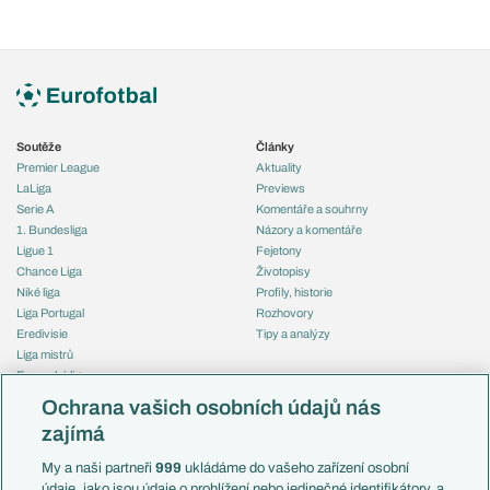
Soutěže
Články
Premier League
Aktuality
LaLiga
Previews
Serie A
Komentáře a souhrny
1. Bundesliga
Názory a komentáře
Ligue 1
Fejetony
Chance Liga
Životopisy
Niké liga
Profily, historie
Liga Portugal
Rozhovory
Eredivisie
Tipy a analýzy
Liga mistrů
Evropská liga
Reprezentace
Konferenční liga
Česko
Ochrana vašich osobních údajů nás
Mistrovství světa
Slovensko
zajímá
Liga národů
Anglie
Francie
My a naši partneři
999
ukládáme do vašeho zařízení osobní
Témata
Itálie
údaje, jako jsou údaje o prohlížení nebo jedinečné identifikátory, a