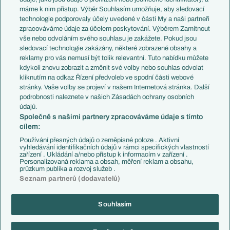
Představení týmů MS
Německo
máme k nim přístup. Výběr Souhlasím umožňuje, aby sledovací
EuroSkauting
Španělsko
technologie podporovaly účely uvedené v části My a naši partneři
PL v kostce
Argentina
zpracováváme údaje za účelem poskytování. Výběrem Zamítnout
Evropské koeficienty
Brazílie
vše nebo odvoláním svého souhlasu je zakážete. Pokud jsou
Přestupy
sledovací technologie zakázány, některé zobrazené obsahy a
Přestupové spekulace
reklamy pro vás nemusí být tolik relevantní. Tuto nabídku můžete
Přestupy
Zranění
kdykoli znovu zobrazit a změnit své volby nebo souhlas odvolat
Zápasy
kliknutím na odkaz Řízení předvoleb ve spodní části webové
Livescore
stránky. Vaše volby se projeví v našem Internetová stránka. Další
Kluby
Tipovací soutěž
podrobnosti naleznete v našich Zásadách ochrany osobních
Arsenal FC
Fotbal TV
údajů.
Chelsea FC
Společně s našimi partnery zpracováváme údaje s tímto
Manchester United
cílem:
AC Milán
Juventus FC
Používání přesných údajů o zeměpisné poloze . Aktivní
Bayern Mnichov
vyhledávání identifikačních údajů v rámci specifických vlastností
zařízení . Ukládání a/nebo přístup k informacím v zařízení .
FC Barcelona
Personalizovaná reklama a obsah, měření reklam a obsahu,
Real Madrid
průzkum publika a rozvoj služeb .
Seznam partnerů (dodavatelů)
Souhlasím
Copyright © 2001-2026 EuroFotbal.cz. Využíváme zpravodajství ČTK.
RSS
Podmínky užití
Informace o zpracování osobních údajů