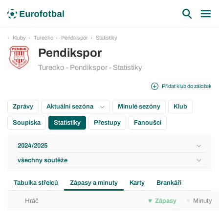
Kluby
Turecko
Pendikspor
Statistiky
Pendikspor
Turecko - Pendikspor - Statistiky
Přidat klub do záložek
Zprávy
Aktuální sezóna
Minulé sezóny
Klub
Soupiska
Statistiky
Přestupy
Fanoušci
2024/2025
všechny soutěže
Tabulka střelců
Zápasy a minuty
Karty
Brankáři
Hráč
Zápasy
Minuty