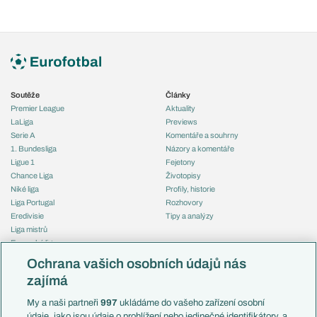
Soutěže
Články
Premier League
Aktuality
LaLiga
Previews
Serie A
Komentáře a souhrny
1. Bundesliga
Názory a komentáře
Ligue 1
Fejetony
Chance Liga
Životopisy
Niké liga
Profily, historie
Liga Portugal
Rozhovory
Eredivisie
Tipy a analýzy
Liga mistrů
Evropská liga
Reprezentace
Konferenční liga
Česko
Ochrana vašich osobních údajů nás
Mistrovství světa
Slovensko
zajímá
Liga národů
Anglie
Francie
My a naši partneři
997
ukládáme do vašeho zařízení osobní
Témata
Itálie
údaje, jako jsou údaje o prohlížení nebo jedinečné identifikátory, a