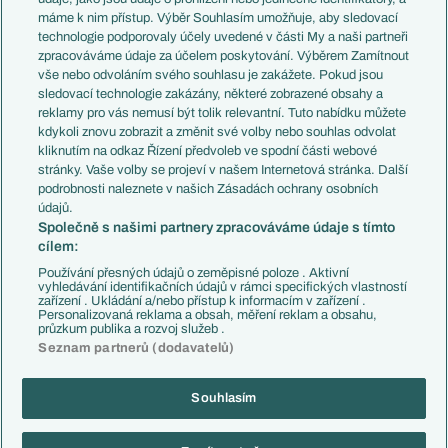
Představení týmů MS
Německo
máme k nim přístup. Výběr Souhlasím umožňuje, aby sledovací
EuroSkauting
Španělsko
technologie podporovaly účely uvedené v části My a naši partneři
PL v kostce
Argentina
zpracováváme údaje za účelem poskytování. Výběrem Zamítnout
Evropské koeficienty
Brazílie
vše nebo odvoláním svého souhlasu je zakážete. Pokud jsou
Přestupy
sledovací technologie zakázány, některé zobrazené obsahy a
Přestupové spekulace
reklamy pro vás nemusí být tolik relevantní. Tuto nabídku můžete
Přestupy
Zranění
kdykoli znovu zobrazit a změnit své volby nebo souhlas odvolat
Zápasy
kliknutím na odkaz Řízení předvoleb ve spodní části webové
Livescore
stránky. Vaše volby se projeví v našem Internetová stránka. Další
Kluby
Tipovací soutěž
podrobnosti naleznete v našich Zásadách ochrany osobních
Arsenal FC
Fotbal TV
údajů.
Chelsea FC
Společně s našimi partnery zpracováváme údaje s tímto
Manchester United
cílem:
AC Milán
Juventus FC
Používání přesných údajů o zeměpisné poloze . Aktivní
Bayern Mnichov
vyhledávání identifikačních údajů v rámci specifických vlastností
zařízení . Ukládání a/nebo přístup k informacím v zařízení .
FC Barcelona
Personalizovaná reklama a obsah, měření reklam a obsahu,
Real Madrid
průzkum publika a rozvoj služeb .
Seznam partnerů (dodavatelů)
Souhlasím
Copyright © 2001-2026 EuroFotbal.cz. Využíváme zpravodajství ČTK.
RSS
Podmínky užití
Informace o zpracování osobních údajů