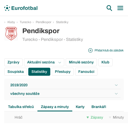
Kluby
Turecko
Pendikspor
Statistiky
Pendikspor
Turecko - Pendikspor - Statistiky
Přidat klub do záložek
Zprávy
Aktuální sezóna
Minulé sezóny
Klub
Soupiska
Statistiky
Přestupy
Fanoušci
2019/2020
všechny soutěže
Tabulka střelců
Zápasy a minuty
Karty
Brankáři
Hráč
Zápasy
Minuty