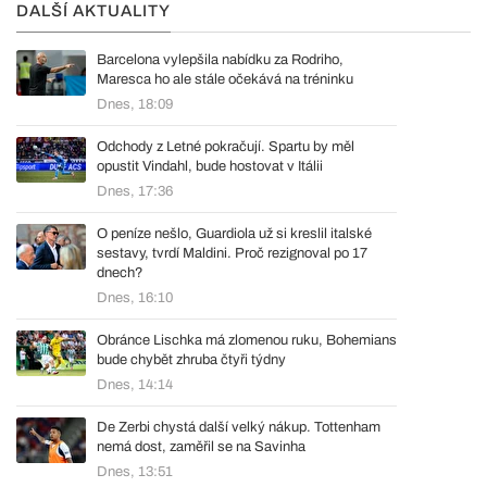
DALŠÍ AKTUALITY
Barcelona vylepšila nabídku za Rodriho,
Maresca ho ale stále očekává na tréninku
Dnes, 18:09
Odchody z Letné pokračují. Spartu by měl
opustit Vindahl, bude hostovat v Itálii
Dnes, 17:36
O peníze nešlo, Guardiola už si kreslil italské
sestavy, tvrdí Maldini. Proč rezignoval po 17
dnech?
Dnes, 16:10
Obránce Lischka má zlomenou ruku, Bohemians
bude chybět zhruba čtyři týdny
Dnes, 14:14
De Zerbi chystá další velký nákup. Tottenham
nemá dost, zaměřil se na Savinha
Dnes, 13:51