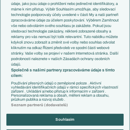
Témata
Itálie
údaje, jako jsou údaje o prohlížení nebo jedinečné identifikátory, a
Představení týmů MS
Německo
máme k nim přístup. Výběr Souhlasím umožňuje, aby sledovací
EuroSkauting
Španělsko
technologie podporovaly účely uvedené v části My a naši partneři
PL v kostce
Argentina
zpracováváme údaje za účelem poskytování. Výběrem Zamítnout
Evropské koeficienty
Brazílie
vše nebo odvoláním svého souhlasu je zakážete. Pokud jsou
Přestupy
sledovací technologie zakázány, některé zobrazené obsahy a
Přestupové spekulace
reklamy pro vás nemusí být tolik relevantní. Tuto nabídku můžete
Přestupy
Zranění
kdykoli znovu zobrazit a změnit své volby nebo souhlas odvolat
Zápasy
kliknutím na odkaz Řízení předvoleb ve spodní části webové
Livescore
stránky. Vaše volby se projeví v našem Internetová stránka. Další
Kluby
Tipovací soutěž
podrobnosti naleznete v našich Zásadách ochrany osobních
Arsenal FC
Fotbal TV
údajů.
Chelsea FC
Společně s našimi partnery zpracováváme údaje s tímto
Manchester United
cílem:
AC Milán
Juventus FC
Používání přesných údajů o zeměpisné poloze . Aktivní
Bayern Mnichov
vyhledávání identifikačních údajů v rámci specifických vlastností
zařízení . Ukládání a/nebo přístup k informacím v zařízení .
FC Barcelona
Personalizovaná reklama a obsah, měření reklam a obsahu,
Real Madrid
průzkum publika a rozvoj služeb .
Seznam partnerů (dodavatelů)
Souhlasím
Copyright © 2001-2026 EuroFotbal.cz. Využíváme zpravodajství ČTK.