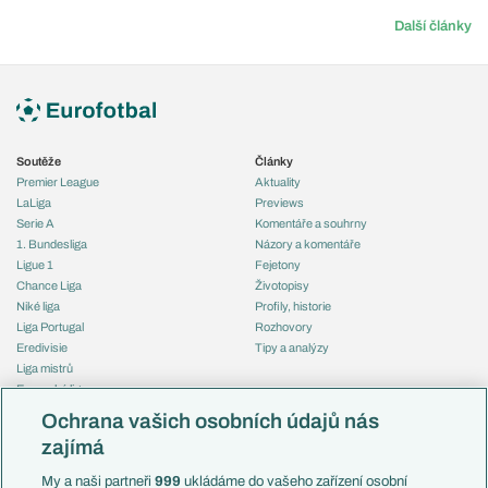
Další články
Soutěže
Články
Premier League
Aktuality
LaLiga
Previews
Serie A
Komentáře a souhrny
1. Bundesliga
Názory a komentáře
Ligue 1
Fejetony
Chance Liga
Životopisy
Niké liga
Profily, historie
Liga Portugal
Rozhovory
Eredivisie
Tipy a analýzy
Liga mistrů
Evropská liga
Reprezentace
Konferenční liga
Česko
Ochrana vašich osobních údajů nás
Mistrovství světa
Slovensko
zajímá
Liga národů
Anglie
Francie
My a naši partneři
999
ukládáme do vašeho zařízení osobní