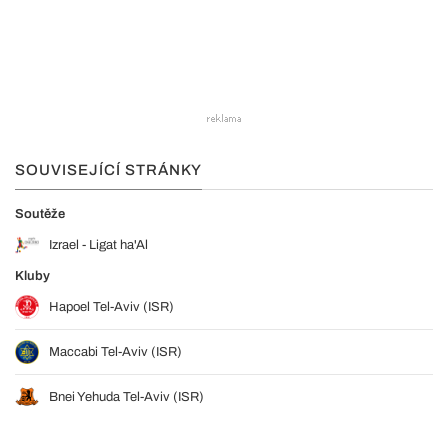
SOUVISEJÍCÍ STRÁNKY
Soutěže
Izrael - Ligat ha'Al
Kluby
Hapoel Tel-Aviv (ISR)
Maccabi Tel-Aviv (ISR)
Bnei Yehuda Tel-Aviv (ISR)