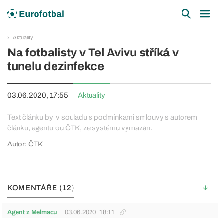
Aktuality
Na fotbalisty v Tel Avivu stříká v
tunelu dezinfekce
03.06.2020, 17:55
Aktuality
Text článku byl v souladu s podmínkami smlouvy s autorem
článku, agenturou ČTK, ze systému vymazán.
Autor: ČTK
KOMENTÁŘE (12)
Agent z Melmacu
03.06.2020
18:11