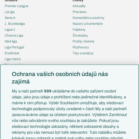
Premier League
Aktuality
LaLiga
Previews
Serie A
Komentáře a souhrny
1. Bundesliga
Názory a komentáře
Ligue 1
Fejetony
Chance Liga
Životopisy
Niké liga
Profily, historie
Liga Portugal
Rozhovory
Eredivisie
Tipy a analýzy
Liga mistrů
Evropská liga
Reprezentace
Konferenční liga
Česko
Ochrana vašich osobních údajů nás
Mistrovství světa
Slovensko
zajímá
Liga národů
Anglie
Francie
My a naši partneři
999
ukládáme do vašeho zařízení osobní
Témata
Itálie
údaje, jako jsou údaje o prohlížení nebo jedinečné identifikátory, a
Představení týmů MS
Německo
máme k nim přístup. Výběr Souhlasím umožňuje, aby sledovací
EuroSkauting
Španělsko
technologie podporovaly účely uvedené v části My a naši partneři
PL v kostce
Argentina
zpracováváme údaje za účelem poskytování. Výběrem Zamítnout
Evropské koeficienty
Brazílie
vše nebo odvoláním svého souhlasu je zakážete. Pokud jsou
Přestupy
sledovací technologie zakázány, některé zobrazené obsahy a
Přestupové spekulace
reklamy pro vás nemusí být tolik relevantní. Tuto nabídku můžete
Přestupy
Zranění
kdykoli znovu zobrazit a změnit své volby nebo souhlas odvolat