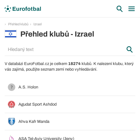
Přehled klubů
Izrael
Přehled klubů - Izrael
V databázi EuroFotbal.cz je celkem
18274
klubů. K nalezení klubu, který
vás zajímá, použijte seznam zemí nebo vyhledávání.
A.S. Holon
Agudat Sport Ashdod
Ahva Kafr Manda
ASA Tel-Aviv University (ženy)