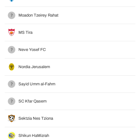
Moadon Tzeirey Rahat
MS Tira
Neve Yosef FC
Nordia Jerusalem
Sayid Umm al-Fahm
SC Kfar Qasem
Sektzia Nes Tziona
Shikun HaMizrah