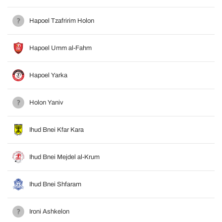
Hapoel Tzafririm Holon
Hapoel Umm al-Fahm
Hapoel Yarka
Holon Yaniv
Ihud Bnei Kfar Kara
Ihud Bnei Mejdel al-Krum
Ihud Bnei Shfaram
Ironi Ashkelon