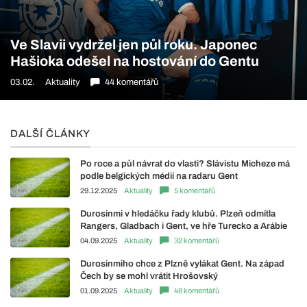
Ve Slavii vydržel jen půl roku. Japonec
Hašioka odešel na hostování do Gentu
03.02.
Aktuality
44 komentářů
DALŠÍ ČLÁNKY
Po roce a půl návrat do vlasti? Slávistu Micheze má
podle belgických médií na radaru Gent
29.12.2025
Aktuality
5 komentářů
Durosinmi v hledáčku řady klubů. Plzeň odmítla
Rangers, Gladbach i Gent, ve hře Turecko a Arábie
04.09.2025
Aktuality
32 komentářů
Durosinmiho chce z Plzně vylákat Gent. Na západ
Čech by se mohl vrátit Hrošovský
01.09.2025
Aktuality
48 komentářů