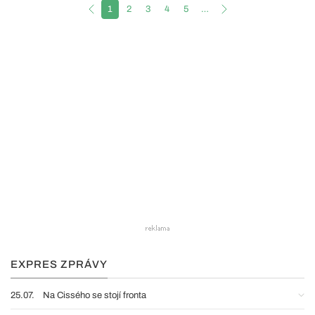
1
2
3
4
5
…
EXPRES ZPRÁVY
25.07.
Na Cissého se stojí fronta