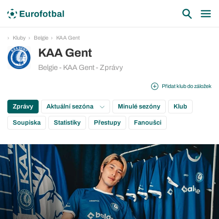
Kluby
Belgie
KAA Gent
KAA Gent
Belgie - KAA Gent - Zprávy
Přidat klub do záložek
Zprávy
Aktuální sezóna
Minulé sezóny
Klub
Soupiska
Statistiky
Přestupy
Fanoušci