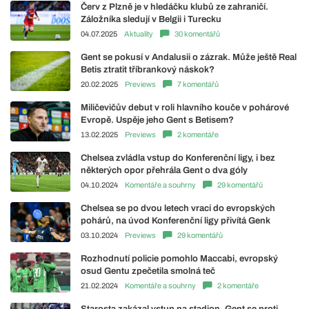
Červ z Plzně je v hledáčku klubů ze zahraničí.
Záložníka sledují v Belgii i Turecku
04.07.2025
Aktuality
30 komentářů
Gent se pokusí v Andalusii o zázrak. Může ještě Real
Betis ztratit tříbrankový náskok?
20.02.2025
Previews
7 komentářů
Miličevičův debut v roli hlavního kouče v pohárové
Evropě. Uspěje jeho Gent s Betisem?
13.02.2025
Previews
2 komentáře
Chelsea zvládla vstup do Konferenční ligy, i bez
některých opor přehrála Gent o dva góly
04.10.2024
Komentáře a souhrny
29 komentářů
Chelsea se po dvou letech vrací do evropských
pohárů, na úvod Konferenční ligy přivítá Genk
03.10.2024
Previews
29 komentářů
Rozhodnutí policie pomohlo Maccabi, evropský
osud Gentu zpečetila smolná teč
21.02.2024
Komentáře a souhrny
2 komentáře
Starosta zakázal vstup na stadion. Gent se proti