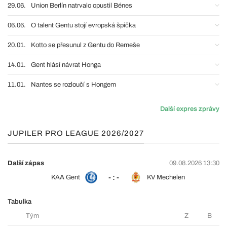
29.06.
Union Berlín natrvalo opustil Bénes
06.06.
O talent Gentu stojí evropská špička
20.01.
Kotto se přesunul z Gentu do Remeše
14.01.
Gent hlásí návrat Honga
11.01.
Nantes se rozloučí s Hongem
Další expres zprávy
JUPILER PRO LEAGUE 2026/2027
Další zápas
09.08.2026 13:30
- : -
KAA Gent
KV Mechelen
Tabulka
Tým
Z
B