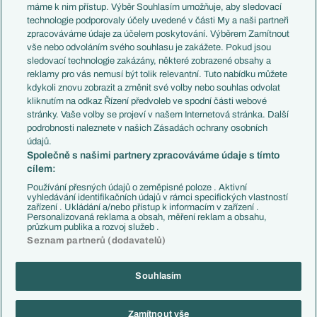
Představení týmů MS
Německo
máme k nim přístup. Výběr Souhlasím umožňuje, aby sledovací
EuroSkauting
Španělsko
technologie podporovaly účely uvedené v části My a naši partneři
PL v kostce
Argentina
zpracováváme údaje za účelem poskytování. Výběrem Zamítnout
Evropské koeficienty
Brazílie
vše nebo odvoláním svého souhlasu je zakážete. Pokud jsou
Přestupy
sledovací technologie zakázány, některé zobrazené obsahy a
Přestupové spekulace
reklamy pro vás nemusí být tolik relevantní. Tuto nabídku můžete
Přestupy
Zranění
kdykoli znovu zobrazit a změnit své volby nebo souhlas odvolat
Zápasy
kliknutím na odkaz Řízení předvoleb ve spodní části webové
Livescore
stránky. Vaše volby se projeví v našem Internetová stránka. Další
Kluby
Tipovací soutěž
podrobnosti naleznete v našich Zásadách ochrany osobních
Arsenal FC
Fotbal TV
údajů.
Chelsea FC
Společně s našimi partnery zpracováváme údaje s tímto
Manchester United
cílem:
AC Milán
Juventus FC
Používání přesných údajů o zeměpisné poloze . Aktivní
Bayern Mnichov
vyhledávání identifikačních údajů v rámci specifických vlastností
zařízení . Ukládání a/nebo přístup k informacím v zařízení .
FC Barcelona
Personalizovaná reklama a obsah, měření reklam a obsahu,
Real Madrid
průzkum publika a rozvoj služeb .
Seznam partnerů (dodavatelů)
Souhlasím
Copyright © 2001-2026 EuroFotbal.cz. Využíváme zpravodajství ČTK.
RSS
Podmínky užití
Informace o zpracování osobních údajů
Zamítnout vše