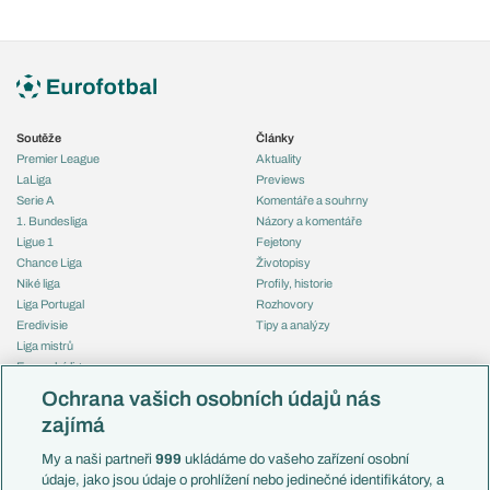
Soutěže
Články
Premier League
Aktuality
LaLiga
Previews
Serie A
Komentáře a souhrny
1. Bundesliga
Názory a komentáře
Ligue 1
Fejetony
Chance Liga
Životopisy
Niké liga
Profily, historie
Liga Portugal
Rozhovory
Eredivisie
Tipy a analýzy
Liga mistrů
Evropská liga
Reprezentace
Konferenční liga
Česko
Ochrana vašich osobních údajů nás
Mistrovství světa
Slovensko
zajímá
Liga národů
Anglie
Francie
My a naši partneři
999
ukládáme do vašeho zařízení osobní
Témata
Itálie
údaje, jako jsou údaje o prohlížení nebo jedinečné identifikátory, a