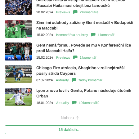
Maccabi Haifa musí obejít bez fanoušků
20.02.2024
Previews
2 komentáře
Zimními odchody zatížený Gent nestačil v Budapešti
na Maccabi
15.02.2024
Komentáře a souhrny
1 komentář
Gent nemá formu. Povede se mu v Konferenční lice
proti Maccabi Haifa?
15.02.2024
Previews
1 komentář
Chicago Fire utrácelo, Shaqiriho v roli nejdražší
posily střídá Cuypers
07.02.2024
Aktuality
žádný komentář
Lyon znovu lovil v Gentu, Fofanu následuje útočník
Orban
18.01.2024
Aktuality
19 komentářů
Nahoru
15 dalších...