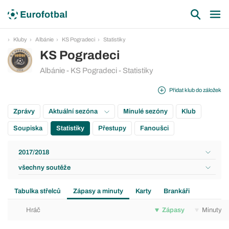
Kluby
Albánie
KS Pogradeci
Statistiky
KS Pogradeci
Albánie - KS Pogradeci - Statistiky
Přidat klub do záložek
Zprávy
Aktuální sezóna
Minulé sezóny
Klub
Soupiska
Statistiky
Přestupy
Fanoušci
2017/2018
všechny soutěže
Tabulka střelců
Zápasy a minuty
Karty
Brankáři
Hráč
Zápasy
Minuty