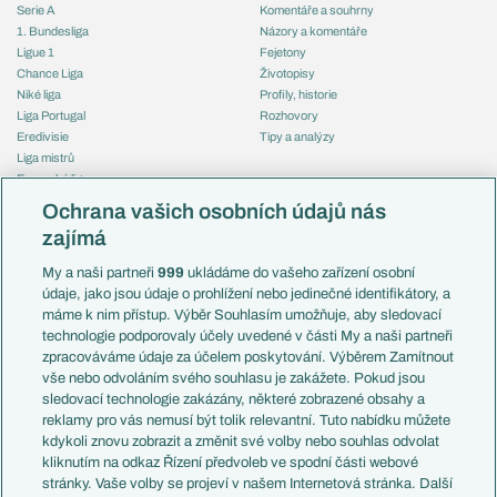
Serie A
Komentáře a souhrny
1. Bundesliga
Názory a komentáře
Ligue 1
Fejetony
Chance Liga
Životopisy
Niké liga
Profily, historie
Liga Portugal
Rozhovory
Eredivisie
Tipy a analýzy
Liga mistrů
Evropská liga
Reprezentace
Konferenční liga
Česko
Ochrana vašich osobních údajů nás
Mistrovství světa
Slovensko
zajímá
Liga národů
Anglie
Francie
My a naši partneři
999
ukládáme do vašeho zařízení osobní
Témata
Itálie
údaje, jako jsou údaje o prohlížení nebo jedinečné identifikátory, a
Představení týmů MS
Německo
máme k nim přístup. Výběr Souhlasím umožňuje, aby sledovací
EuroSkauting
Španělsko
technologie podporovaly účely uvedené v části My a naši partneři
PL v kostce
Argentina
zpracováváme údaje za účelem poskytování. Výběrem Zamítnout
Evropské koeficienty
Brazílie
vše nebo odvoláním svého souhlasu je zakážete. Pokud jsou
Přestupy
sledovací technologie zakázány, některé zobrazené obsahy a
Přestupové spekulace
reklamy pro vás nemusí být tolik relevantní. Tuto nabídku můžete
Přestupy
Zranění
kdykoli znovu zobrazit a změnit své volby nebo souhlas odvolat
Zápasy
kliknutím na odkaz Řízení předvoleb ve spodní části webové
Livescore
stránky. Vaše volby se projeví v našem Internetová stránka. Další
Kluby