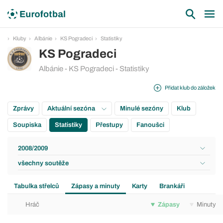
Kluby
Albánie
KS Pogradeci
Statistiky
KS Pogradeci
Albánie - KS Pogradeci - Statistiky
Přidat klub do záložek
Zprávy
Aktuální sezóna
Minulé sezóny
Klub
Soupiska
Statistiky
Přestupy
Fanoušci
2008/2009
všechny soutěže
Tabulka střelců
Zápasy a minuty
Karty
Brankáři
Hráč
Zápasy
Minuty