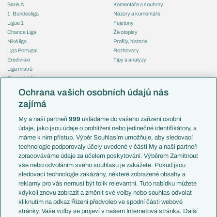
Serie A
Komentáře a souhrny
1. Bundesliga
Názory a komentáře
Ligue 1
Fejetony
Chance Liga
Životopisy
Niké liga
Profily, historie
Liga Portugal
Rozhovory
Eredivisie
Tipy a analýzy
Liga mistrů
Evropská liga
Reprezentace
Konferenční liga
Česko
Ochrana vašich osobních údajů nás
Mistrovství světa
Slovensko
zajímá
Liga národů
Anglie
Francie
My a naši partneři
999
ukládáme do vašeho zařízení osobní
Témata
Itálie
údaje, jako jsou údaje o prohlížení nebo jedinečné identifikátory, a
Představení týmů MS
Německo
máme k nim přístup. Výběr Souhlasím umožňuje, aby sledovací
EuroSkauting
Španělsko
technologie podporovaly účely uvedené v části My a naši partneři
PL v kostce
Argentina
zpracováváme údaje za účelem poskytování. Výběrem Zamítnout
Evropské koeficienty
Brazílie
vše nebo odvoláním svého souhlasu je zakážete. Pokud jsou
Přestupy
sledovací technologie zakázány, některé zobrazené obsahy a
Přestupové spekulace
reklamy pro vás nemusí být tolik relevantní. Tuto nabídku můžete
Přestupy
Zranění
kdykoli znovu zobrazit a změnit své volby nebo souhlas odvolat
Zápasy
kliknutím na odkaz Řízení předvoleb ve spodní části webové
Livescore
stránky. Vaše volby se projeví v našem Internetová stránka. Další
Kluby