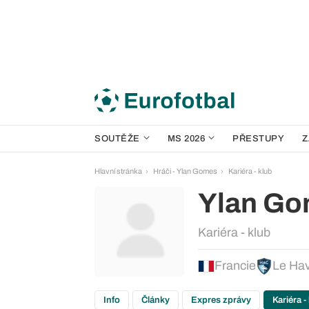
SOUTĚŽE
MS 2026
PŘESTUPY
Z
Hlavní stránka
Hráči - Ylan Gomes
Kariéra - klub
Ylan G
Kariéra - klub
Francie
Le Ha
Info
Články
Expres zprávy
Kariéra -