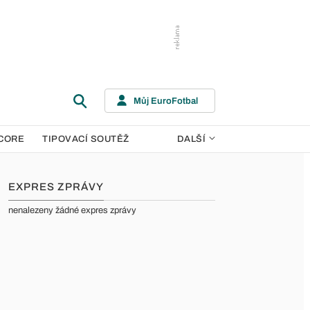
Můj EuroFotbal
CORE
TIPOVACÍ SOUTĚŽ
DALŠÍ
EXPRES ZPRÁVY
nenalezeny žádné expres zprávy