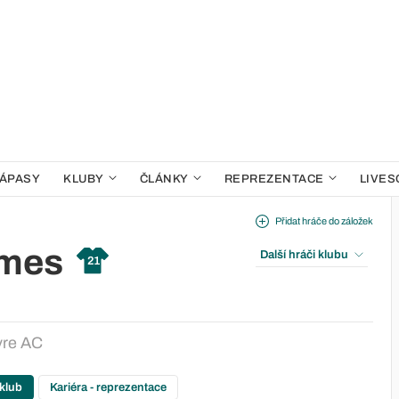
ÁPASY
KLUBY
ČLÁNKY
REPREZENTACE
LIVES
Přidat hráče do záložek
omes
Další hráči klubu
21
vre AC
 klub
Kariéra - reprezentace