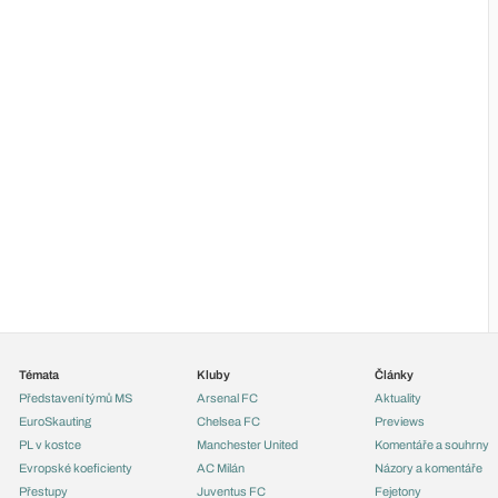
Témata
Kluby
Články
Představení týmů MS
Arsenal FC
Aktuality
EuroSkauting
Chelsea FC
Previews
PL v kostce
Manchester United
Komentáře a souhrny
Evropské koeficienty
AC Milán
Názory a komentáře
Přestupy
Juventus FC
Fejetony