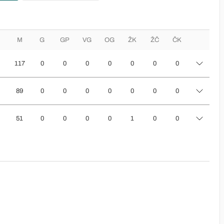
M
G
GP
VG
OG
ŽK
ŽČ
ČK
117
0
0
0
0
0
0
0
89
0
0
0
0
0
0
0
51
0
0
0
0
1
0
0