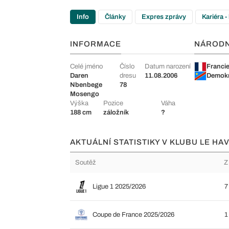
Info
Články
Expres zprávy
Kariéra -
INFORMACE
NÁROD
Celé jméno
Číslo
Datum narození
Franci
Daren
dresu
11.08.2006
Demokr
Nbenbege
78
Mosengo
Výška
Pozice
Váha
188 cm
záložník
?
AKTUÁLNÍ STATISTIKY V KLUBU LE HAV
Soutěž
Z
Ligue 1 2025/2026
7
Coupe de France 2025/2026
1