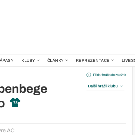
ÁPASY
KLUBY
ČLÁNKY
REPREZENTACE
LIVES
Přidat hráče do záložek
benbege
Další hráči klubu
o
78
vre AC