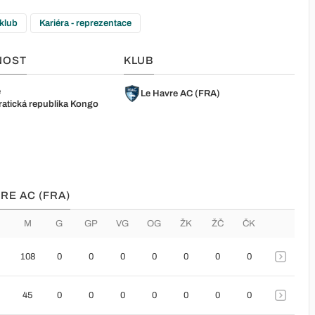
 klub
Kariéra - reprezentace
NOST
KLUB
e
Le Havre AC (FRA)
atická republika Kongo
RE AC (FRA)
M
G
GP
VG
OG
ŽK
ŽČ
ČK
108
0
0
0
0
0
0
0
45
0
0
0
0
0
0
0