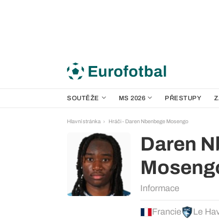
SOUTĚŽE
MS 2026
PŘESTUPY
Z
Hlavní stránka
Hráči - Daren Nbenbege Mosengo
Daren N
Moseng
Informace
Francie
Le Ha