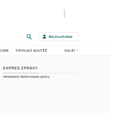
Můj EuroFotbal
CORE
TIPOVACÍ SOUTĚŽ
DALŠÍ
EXPRES ZPRÁVY
nenalezeny žádné expres zprávy