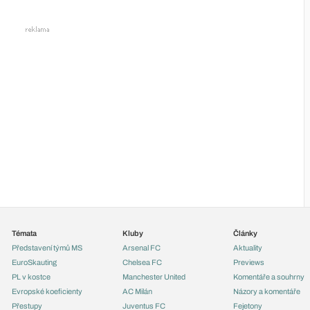
Témata
Kluby
Články
Představení týmů MS
Arsenal FC
Aktuality
EuroSkauting
Chelsea FC
Previews
PL v kostce
Manchester United
Komentáře a souhrny
Evropské koeficienty
AC Milán
Názory a komentáře
Přestupy
Juventus FC
Fejetony