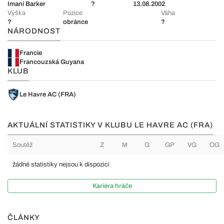
Imani Barker
?
13.08.2002
Výška
Pozice
Váha
?
obránce
?
NÁRODNOST
Francie
Francouzská Guyana
KLUB
Le Havre AC (FRA)
AKTUÁLNÍ STATISTIKY V KLUBU LE HAVRE AC (FRA)
Soutěž
Z
M
G
GP
VG
OG
žádné statistiky nejsou k dispozici
Kariéra hráče
ČLÁNKY