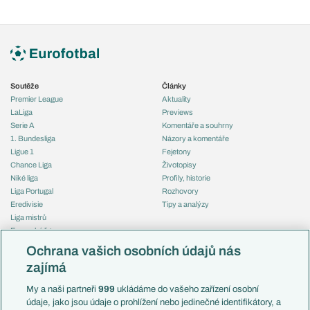
Soutěže
Články
Premier League
Aktuality
LaLiga
Previews
Serie A
Komentáře a souhrny
1. Bundesliga
Názory a komentáře
Ligue 1
Fejetony
Chance Liga
Životopisy
Niké liga
Profily, historie
Liga Portugal
Rozhovory
Eredivisie
Tipy a analýzy
Liga mistrů
Evropská liga
Reprezentace
Konferenční liga
Česko
Ochrana vašich osobních údajů nás
Mistrovství světa
Slovensko
zajímá
Liga národů
Anglie
Francie
My a naši partneři
999
ukládáme do vašeho zařízení osobní
Témata
Itálie
údaje, jako jsou údaje o prohlížení nebo jedinečné identifikátory, a