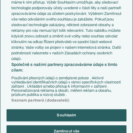
Představení týmů MS
Německo
máme k nim přístup. Výběr Souhlasím umožňuje, aby sledovací
EuroSkauting
Španělsko
technologie podporovaly účely uvedené v části My a naši partneři
PL v kostce
Argentina
zpracováváme údaje za účelem poskytování. Výběrem Zamítnout
Evropské koeficienty
Brazílie
vše nebo odvoláním svého souhlasu je zakážete. Pokud jsou
Přestupy
sledovací technologie zakázány, některé zobrazené obsahy a
Přestupové spekulace
reklamy pro vás nemusí být tolik relevantní. Tuto nabídku můžete
Přestupy
Zranění
kdykoli znovu zobrazit a změnit své volby nebo souhlas odvolat
Zápasy
kliknutím na odkaz Řízení předvoleb ve spodní části webové
Livescore
stránky. Vaše volby se projeví v našem Internetová stránka. Další
Kluby
Tipovací soutěž
podrobnosti naleznete v našich Zásadách ochrany osobních
Arsenal FC
Fotbal TV
údajů.
Chelsea FC
Společně s našimi partnery zpracováváme údaje s tímto
Manchester United
cílem:
AC Milán
Juventus FC
Používání přesných údajů o zeměpisné poloze . Aktivní
Bayern Mnichov
vyhledávání identifikačních údajů v rámci specifických vlastností
zařízení . Ukládání a/nebo přístup k informacím v zařízení .
FC Barcelona
Personalizovaná reklama a obsah, měření reklam a obsahu,
Real Madrid
průzkum publika a rozvoj služeb .
Seznam partnerů (dodavatelů)
Souhlasím
Copyright © 2001-2026 EuroFotbal.cz. Využíváme zpravodajství ČTK.
RSS
Podmínky užití
Informace o zpracování osobních údajů
Zamítnout vše