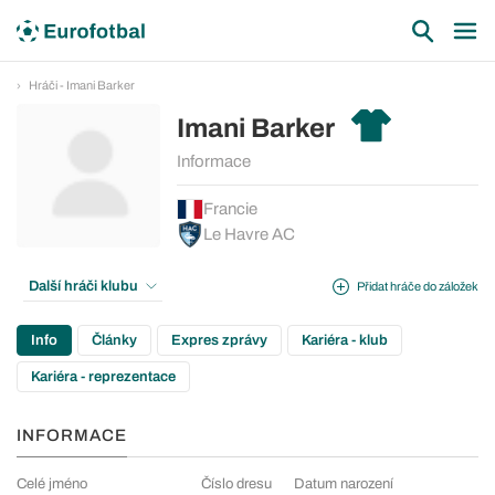
Hráči - Imani Barker
Imani Barker
Informace
Francie
Le Havre AC
Další hráči klubu
Přidat hráče do záložek
Info
Články
Expres zprávy
Kariéra - klub
Kariéra - reprezentace
INFORMACE
Celé jméno
Číslo dresu
Datum narození