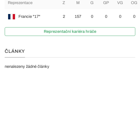
Reprezentace
Z
M
G
GP
VG
OG
Francie "17"
2
157
0
0
0
0
Reprezentační kariéra hráče
ČLÁNKY
nenalezeny žádné články