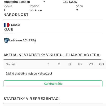
Mustapha Sissoko
?
17.01.2007
Výška
Pozice
Váha
?
obránce
?
NÁRODNOST
Francie
KLUB
Le Havre AC (FRA)
AKTUÁLNÍ STATISTIKY V KLUBU LE HAVRE AC (FRA)
Soutěž
Z
M
G
GP
VG
OG
žádné statistiky nejsou k dispozici
Kariéra hráče
STATISTIKY V REPREZENTACI