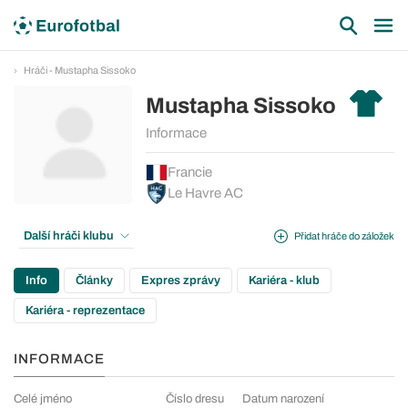
Hráči - Mustapha Sissoko
Mustapha Sissoko
Informace
Francie
Le Havre AC
Další hráči klubu
Přidat hráče do záložek
Info
Články
Expres zprávy
Kariéra - klub
Kariéra - reprezentace
INFORMACE
Celé jméno
Číslo dresu
Datum narození