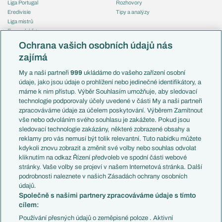
Liga Portugal
Rozhovory
Eredivisie
Tipy a analýzy
Liga mistrů
Evropská liga
Reprezentace
Konferenční liga
Česko
Ochrana vašich osobních údajů nás
Mistrovství světa
Slovensko
zajímá
Liga národů
Anglie
Francie
My a naši partneři
999
ukládáme do vašeho zařízení osobní
Témata
Itálie
údaje, jako jsou údaje o prohlížení nebo jedinečné identifikátory, a
Představení týmů MS
Německo
máme k nim přístup. Výběr Souhlasím umožňuje, aby sledovací
EuroSkauting
Španělsko
technologie podporovaly účely uvedené v části My a naši partneři
PL v kostce
Argentina
zpracováváme údaje za účelem poskytování. Výběrem Zamítnout
Evropské koeficienty
Brazílie
vše nebo odvoláním svého souhlasu je zakážete. Pokud jsou
Přestupy
sledovací technologie zakázány, některé zobrazené obsahy a
Přestupové spekulace
reklamy pro vás nemusí být tolik relevantní. Tuto nabídku můžete
Přestupy
Zranění
kdykoli znovu zobrazit a změnit své volby nebo souhlas odvolat
Zápasy
kliknutím na odkaz Řízení předvoleb ve spodní části webové
Livescore
stránky. Vaše volby se projeví v našem Internetová stránka. Další
Kluby
Tipovací soutěž
podrobnosti naleznete v našich Zásadách ochrany osobních
Arsenal FC
Fotbal TV
údajů.
Chelsea FC
Společně s našimi partnery zpracováváme údaje s tímto
Manchester United
cílem:
AC Milán
Juventus FC
Používání přesných údajů o zeměpisné poloze . Aktivní