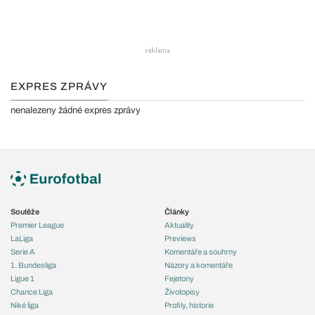
EXPRES ZPRÁVY
nenalezeny žádné expres zprávy
Soutěže
Články
Premier League
Aktuality
LaLiga
Previews
Serie A
Komentáře a souhrny
1. Bundesliga
Názory a komentáře
Ligue 1
Fejetony
Chance Liga
Životopisy
Niké liga
Profily, historie