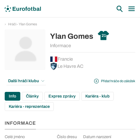
Hráči - Ylan Gomes
Ylan Gomes
21
Informace
Francie
Le Havre AC
Další hráči klubu
Přidat hráče do záložek
Info
Články
Expres zprávy
Kariéra - klub
Kariéra - reprezentace
INFORMACE
Celé jméno
Číslo dresu
Datum narození