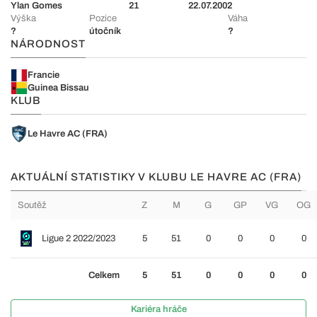
Ylan Gomes
21
22.07.2002
Výška
Pozice
Váha
?
útočník
?
NÁRODNOST
Francie
Guinea Bissau
KLUB
Le Havre AC (FRA)
AKTUÁLNÍ STATISTIKY V KLUBU LE HAVRE AC (FRA)
Soutěž
Z
M
G
GP
VG
OG
Ligue 2 2022/2023
5
51
0
0
0
0
Celkem
5
51
0
0
0
0
Kariéra hráče