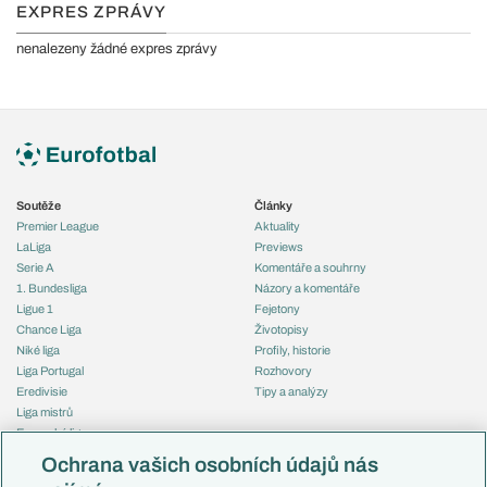
EXPRES ZPRÁVY
nenalezeny žádné expres zprávy
Soutěže
Články
Premier League
Aktuality
LaLiga
Previews
Serie A
Komentáře a souhrny
1. Bundesliga
Názory a komentáře
Ligue 1
Fejetony
Chance Liga
Životopisy
Niké liga
Profily, historie
Liga Portugal
Rozhovory
Eredivisie
Tipy a analýzy
Liga mistrů
Evropská liga
Reprezentace
Konferenční liga
Česko
Ochrana vašich osobních údajů nás
Mistrovství světa
Slovensko