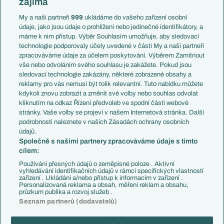
zajímá
Liga národů
Anglie
Francie
My a naši partneři
999
ukládáme do vašeho zařízení osobní
Témata
Itálie
údaje, jako jsou údaje o prohlížení nebo jedinečné identifikátory, a
Představení týmů MS
Německo
máme k nim přístup. Výběr Souhlasím umožňuje, aby sledovací
EuroSkauting
Španělsko
technologie podporovaly účely uvedené v části My a naši partneři
PL v kostce
Argentina
zpracováváme údaje za účelem poskytování. Výběrem Zamítnout
Evropské koeficienty
Brazílie
vše nebo odvoláním svého souhlasu je zakážete. Pokud jsou
Přestupy
sledovací technologie zakázány, některé zobrazené obsahy a
Přestupové spekulace
reklamy pro vás nemusí být tolik relevantní. Tuto nabídku můžete
Přestupy
Zranění
kdykoli znovu zobrazit a změnit své volby nebo souhlas odvolat
Zápasy
kliknutím na odkaz Řízení předvoleb ve spodní části webové
Livescore
stránky. Vaše volby se projeví v našem Internetová stránka. Další
Kluby
Tipovací soutěž
podrobnosti naleznete v našich Zásadách ochrany osobních
Arsenal FC
Fotbal TV
údajů.
Chelsea FC
Společně s našimi partnery zpracováváme údaje s tímto
Manchester United
cílem:
AC Milán
Juventus FC
Používání přesných údajů o zeměpisné poloze . Aktivní
Bayern Mnichov
vyhledávání identifikačních údajů v rámci specifických vlastností
zařízení . Ukládání a/nebo přístup k informacím v zařízení .
FC Barcelona
Personalizovaná reklama a obsah, měření reklam a obsahu,
Real Madrid
průzkum publika a rozvoj služeb .
Seznam partnerů (dodavatelů)