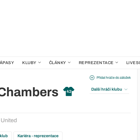
ÁPASY
KLUBY
ČLÁNKY
REPREZENTACE
LIVES
Přidat hráče do záložek
 Chambers
Další hráči klubu
42
 United
 klub
Kariéra - reprezentace