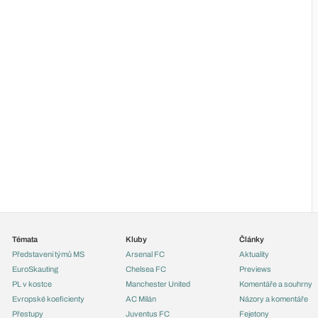
Témata
Kluby
Články
Představení týmů MS
Arsenal FC
Aktuality
EuroSkauting
Chelsea FC
Previews
PL v kostce
Manchester United
Komentáře a souhrny
Evropské koeficienty
AC Milán
Názory a komentáře
Přestupy
Juventus FC
Fejetony