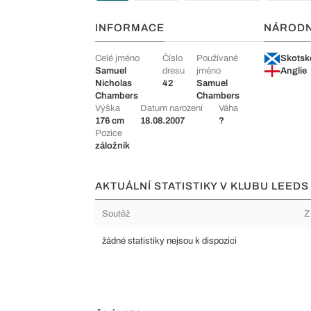
INFORMACE
NÁROD
Celé jméno
Číslo
Používané
Skotsk
Samuel
dresu
jméno
Anglie
Nicholas
42
Samuel
Chambers
Chambers
Výška
Datum narození
Váha
176 cm
18.08.2007
?
Pozice
záložník
AKTUÁLNÍ STATISTIKY V KLUBU LEEDS
Soutěž
Z
žádné statistiky nejsou k dispozici