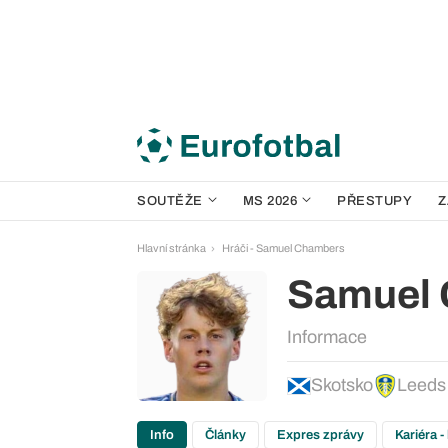
SOUTĚŽE
MS 2026
PŘESTUPY
Z
Hlavní stránka
Hráči - Samuel Chambers
Samuel
Informace
Skotsko
Leeds
Info
Články
Expres zprávy
Kariéra -