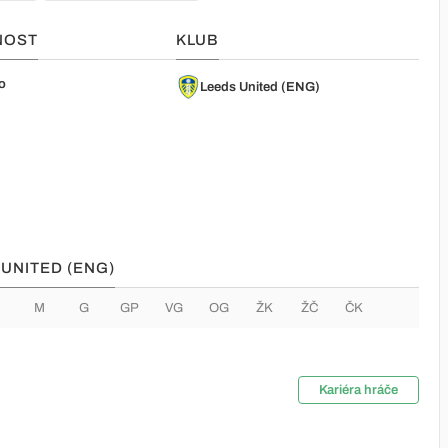
NOST
KLUB
o
Leeds United (ENG)
 UNITED (ENG)
M
G
GP
VG
OG
ŽK
ŽČ
ČK
Kariéra hráče