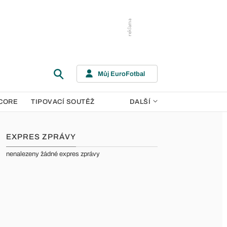
Můj EuroFotbal
CORE
TIPOVACÍ SOUTĚŽ
DALŠÍ
EXPRES ZPRÁVY
nenalezeny žádné expres zprávy