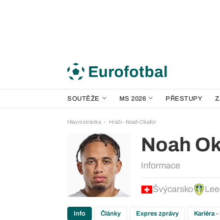
SOUTĚŽE
MS 2026
PŘESTUPY
Z
Hlavní stránka
Hráči - Noah Okafor
Noah Ok
Informace
Švýcarsko
Lee
Info
Články
Expres zprávy
Kariéra -