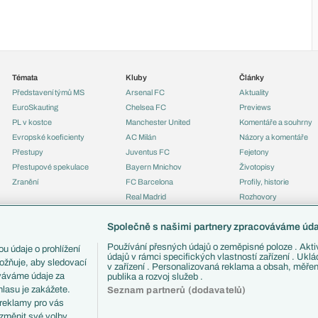
Témata
Kluby
Články
Představení týmů MS
Arsenal FC
Aktuality
EuroSkauting
Chelsea FC
Previews
PL v kostce
Manchester United
Komentáře a souhrny
Evropské koeficienty
AC Milán
Názory a komentáře
Přestupy
Juventus FC
Fejetony
Přestupové spekulace
Bayern Mnichov
Životopisy
Zranění
FC Barcelona
Profily, historie
Real Madrid
Rozhovory
Tipy a analýzy
Společně s našimi partnery zpracováváme údaj
Používání přesných údajů o zeměpisné poloze . Aktiv
u údaje o prohlížení
údajů v rámci specifických vlastností zařízení . Ukl
ožňuje, aby sledovací
v zařízení . Personalizovaná reklama a obsah, měře
ováváme údaje za
publika a rozvoj služeb .
lasu je zakážete.
Seznam partnerů (dodavatelů)
 reklamy pro vás
 změnit své volby