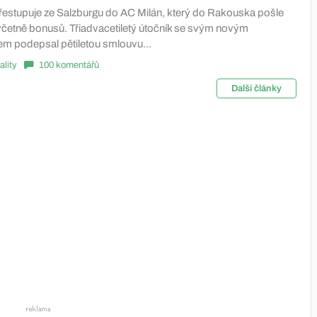
estupuje ze Salzburgu do AC Milán, který do Rakouska pošle
 včetně bonusů. Třiadvacetiletý útočník se svým novým
m podepsal pětiletou smlouvu...
ality
100 komentářů
Další články