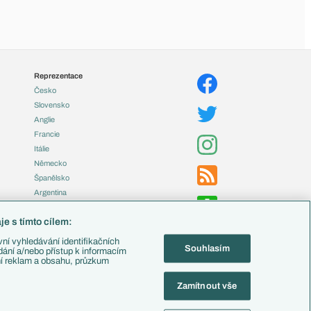
Reprezentace
Česko
Slovensko
Anglie
Francie
Itálie
Německo
Španělsko
Argentina
Brazílie
e s tímto cílem:
Přestupy
ní vyhledávání identifikačních
Souhlasím
Zápasy
ádání a/nebo přístup k informacím
ní reklam a obsahu, průzkum
Livescore
Tipovací soutěž
Zamítnout vše
Fotbal TV