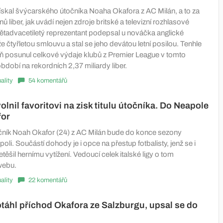
ískal švýcarského útočníka Noaha Okafora z AC Milán, a to za
ů liber, jak uvádí nejen zdroje britské a televizní rozhlasové
ětadvacetiletý reprezentant podepsal u nováčka anglické
e čtyřletou smlouvu a stal se jeho devátou letní posilou. Tenhle
eň posunul celkové výdaje klubů z Premier League v tomto
dobí na rekordních 2,37 miliardy liber.
ality
54 komentářů
lnil favoritovi na zisk titulu útočníka. Do Neapole
for
ník Noah Okafor (24) z AC Milán bude do konce sezony
oli. Součástí dohody je i opce na přestup fotbalisty, jenž se i
etěšil hernímu vytížení. Vedoucí celek italské ligy o tom
webu.
ality
22 komentářů
táhl příchod Okafora ze Salzburgu, upsal se do