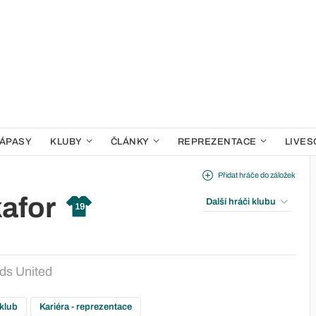
ÁPASY
KLUBY
ČLÁNKY
REPREZENTACE
LIVES
Přidat hráče do záložek
afor
Další hráči klubu
19
ds United
 klub
Kariéra - reprezentace