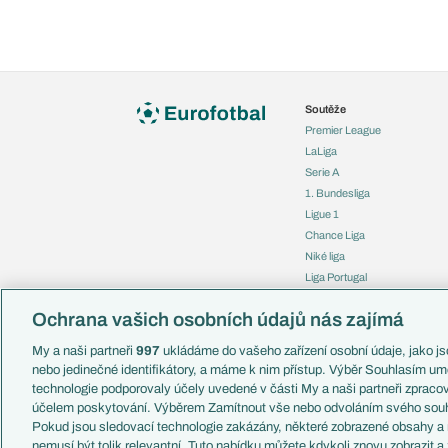
Soutěže
Premier League
LaLiga
Serie A
1. Bundesliga
Ligue 1
Chance Liga
Niké liga
Liga Portugal
Eredivisie
Ochrana vašich osobních údajů nás zajímá
Liga mistrů
Evropská liga
My a naši partneři
997
ukládáme do vašeho zařízení osobní údaje, jako jso
Konferenční liga
nebo jedinečné identifikátory, a máme k nim přístup. Výběr Souhlasím um
Mistrovství světa
technologie podporovaly účely uvedené v části My a naši partneři zprac
Liga národů
účelem poskytování. Výběrem Zamítnout vše nebo odvoláním svého souh
Pokud jsou sledovací technologie zakázány, některé zobrazené obsahy a
nemusí být tolik relevantní. Tuto nabídku můžete kdykoli znovu zobrazit a