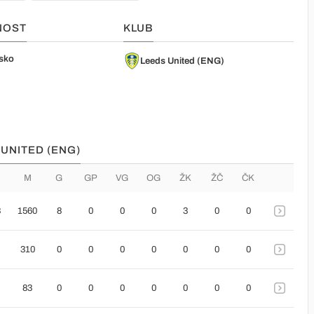
NOST
KLUB
sko
Leeds United (ENG)
 UNITED (ENG)
M
G
GP
VG
OG
ŽK
ŽČ
ČK
8
1560
8
0
0
0
3
0
0
310
0
0
0
0
0
0
0
83
0
0
0
0
0
0
0