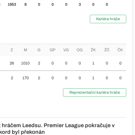
3
1953
8
0
0
0
3
0
0
Kariéra hráče
Z
M
G
GP
VG
OG
ŽK
ŽČ
ČK
26
1010
2
0
0
0
1
0
0
2
170
2
0
0
0
1
0
0
Reprezentační kariéra hráče
ž hráčem Leedsu. Premier League pokračuje v
ekord byl překonán