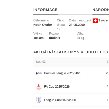
INFORMACE
NÁROD
Celé jméno
Číslo
Datum narození
Švýcar
Noah Okafor
dresu
24.05.2000
19
Výška
Pozice
Váha
185 cm
útočník
85 kg
AKTUÁLNÍ STATISTIKY V KLUBU LEEDS
Soutěž
Z
Premier League 2025/2026
2
FA Cup 2025/2026
4
League Cup 2025/2026
1