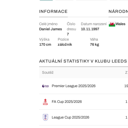
INFORMACE
NÁROD
Celé jméno
Číslo
Datum narození
Wales
Daniel James
dresu
10.11.1997
7
Výška
Pozice
Váha
170 cm
záložník
76 kg
AKTUÁLNÍ STATISTIKY V KLUBU LEEDS
Soutěž
Z
Premier League 2025/2026
1
FA Cup 2025/2026
1
League Cup 2025/2026
1