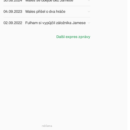
30.08.2024
Wales se obejde bez Jamese
04.09.2023
Wales přišel o dva hráče
02.09.2022
Fulham si vypůjčil záložníka Jamese
Další expres zprávy