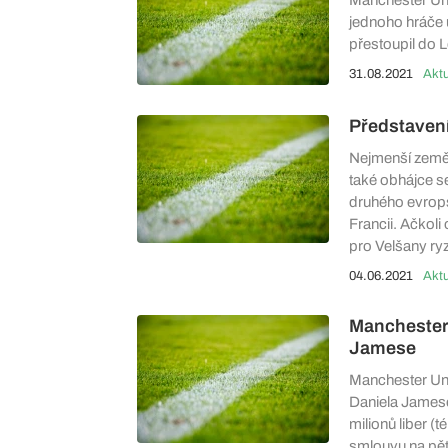
Manchester Uni
jednoho hráče u
přestoupil do L
31.08.2021
Aktu
Představení
Nejmenší země, 
také obhájce se
druhého evrops
Francii. Ačkoli
pro Velšany ryz
04.06.2021
Aktu
Manchester 
Jamese
Manchester Uni
Daniela Jamese
milionů liber 
smlouvu na pět 