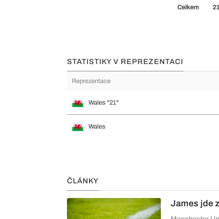
Celkem
2
STATISTIKY V REPREZENTACI
Reprezentace
Wales "21"
Wales
ČLÁNKY
James jde z