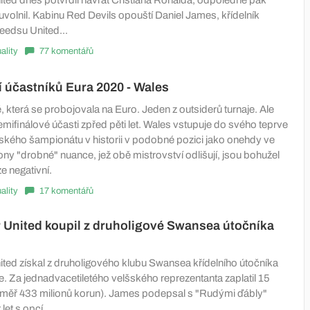
ted dnes potvrdil návrat Cristiana Ronalda, odpoledne pak
volnil. Kabinu Red Devils opouští Daniel James, křídelník
eedsu United...
ality
77 komentářů
 účastníků Eura 2020 - Wales
která se probojovala na Euro. Jeden z outsiderů turnaje. Ale
mifinálové účasti zpřed pěti let. Wales vstupuje do svého teprve
kého šampionátu v historii v podobné pozici jako onehdy ve
 ony "drobné" nuance, jež obě mistrovství odlišují, jsou bohužel
e negativní.
ality
17 komentářů
United koupil z druholigové Swansea útočníka
ted získal z druholigového klubu Swansea křídelního útočníka
. Za jednadvacetiletého velšského reprezentanta zaplatil 15
(téměř 433 milionů korun). James podepsal s "Rudými ďábly"
let s opcí.