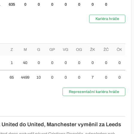
1
635
0
0
0
0
0
0
0
Kariéra hráče
Z
M
G
GP
VG
OG
ŽK
ŽČ
ČK
1
40
0
0
0
0
0
0
0
65
4499
10
0
0
0
7
0
0
Reprezentační kariéra hráče
 United do United, Manchester vyměnil za Leeds