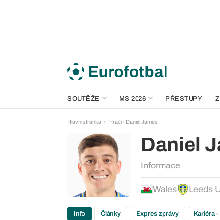
SOUTĚŽE
MS 2026
PŘESTUPY
Z
Hlavní stránka
Hráči - Daniel James
Daniel 
Informace
Wales
Leeds U
Info
Články
Expres zprávy
Kariéra -