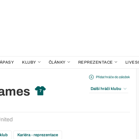
ÁPASY
KLUBY
ČLÁNKY
REPREZENTACE
LIVES
Přidat hráče do záložek
James
Další hráči klubu
7
nited
 klub
Kariéra - reprezentace