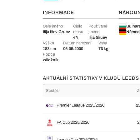
INFORMACE
NÁROD
Celé jméno
Číslo
Používané
Bulhar
Ilija Iliev Gruev
dresu
jméno
Němec
44
Ilija Gruev
Výška
Datum narození
Váha
183 cm
06.05.2000
76 kg
Pozice
záložník
AKTUÁLNÍ STATISTIKY V KLUBU LEEDS
Soutěž
Z
Premier League 2025/2026
2
FA Cup 2025/2026
2
League Cup 2025/2026
1