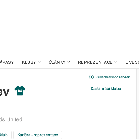
ÁPASY
KLUBY
ČLÁNKY
REPREZENTACE
LIVES
Přidat hráče do záložek
ev
Další hráči klubu
44
ds United
 klub
Kariéra - reprezentace