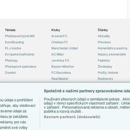
Témata
Kluby
Články
Představení týmů MS
Arsenal FC
Aktuality
EuroSkauting
Chelsea FC
Previews
PL v kostce
Manchester United
Komentáře a souhrny
Evropské koeficienty
AC Milán
Názory a komentáře
Přestupy
Juventus FC
Fejetony
Přestupové spekulace
Bayern Mnichov
Životopisy
Zranění
FC Barcelona
Profily, historie
Real Madrid
Rozhovory
Tipy a analýzy
Společně s našimi partnery zpracováváme údaj
Používání přesných údajů o zeměpisné poloze . Aktiv
u údaje o prohlížení
údajů v rámci specifických vlastností zařízení . Ukl
ožňuje, aby sledovací
v zařízení . Personalizovaná reklama a obsah, měře
ováváme údaje za
publika a rozvoj služeb .
lasu je zakážete.
Seznam partnerů (dodavatelů)
 reklamy pro vás
 změnit své volby