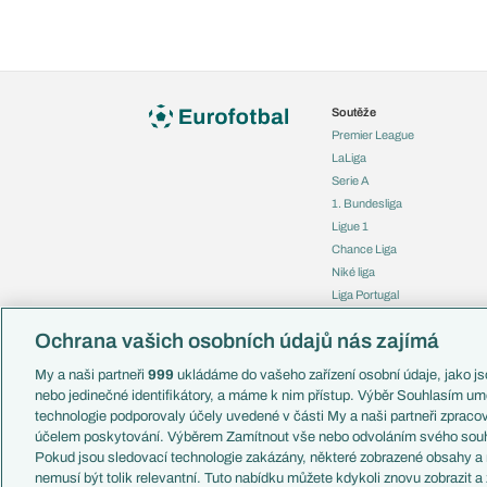
Soutěže
Premier League
LaLiga
Serie A
1. Bundesliga
Ligue 1
Chance Liga
Niké liga
Liga Portugal
Eredivisie
Ochrana vašich osobních údajů nás zajímá
Liga mistrů
Evropská liga
My a naši partneři
999
ukládáme do vašeho zařízení osobní údaje, jako jso
Konferenční liga
nebo jedinečné identifikátory, a máme k nim přístup. Výběr Souhlasím um
Mistrovství světa
technologie podporovaly účely uvedené v části My a naši partneři zprac
Liga národů
účelem poskytování. Výběrem Zamítnout vše nebo odvoláním svého souh
Pokud jsou sledovací technologie zakázány, některé zobrazené obsahy a
nemusí být tolik relevantní. Tuto nabídku můžete kdykoli znovu zobrazit a