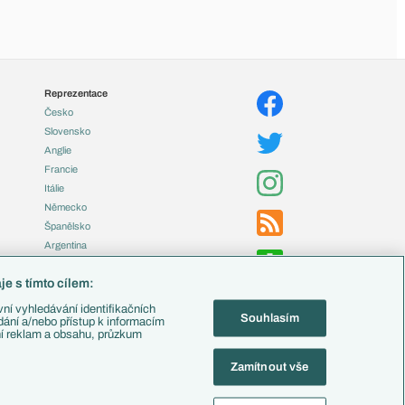
Reprezentace
Česko
Slovensko
Anglie
Francie
Itálie
Německo
Španělsko
Argentina
Brazílie
e s tímto cílem:
Přestupy
ní vyhledávání identifikačních
Souhlasím
Zápasy
ádání a/nebo přístup k informacím
ní reklam a obsahu, průzkum
Livescore
Tipovací soutěž
Zamítnout vše
Fotbal TV