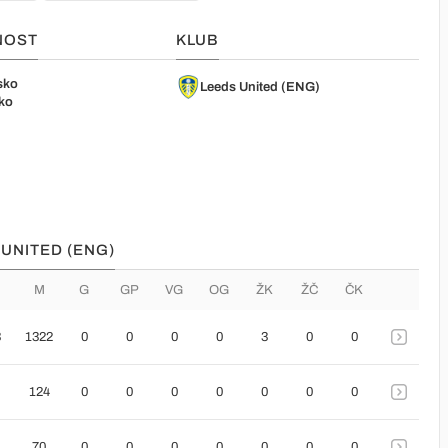
NOST
KLUB
sko
Leeds United (ENG)
ko
 UNITED (ENG)
M
G
GP
VG
OG
ŽK
ŽČ
ČK
3
1322
0
0
0
0
3
0
0
124
0
0
0
0
0
0
0
70
0
0
0
0
0
0
0