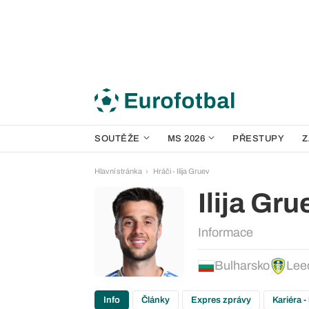
SOUTĚŽE
MS 2026
PŘESTUPY
Z
Hlavní stránka
Hráči - Ilija Gruev
Ilija Gru
Informace
Bulharsko
Lee
Info
Články
Expres zprávy
Kariéra -