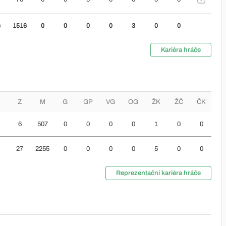
6
1516
0
0
0
0
3
0
0
Kariéra hráče
Z
M
G
GP
VG
OG
ŽK
ŽČ
ČK
6
507
0
0
0
0
1
0
0
27
2255
0
0
0
0
5
0
0
Reprezentační kariéra hráče