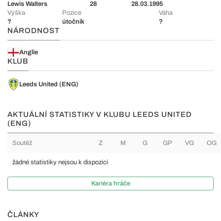
Lewis Walters
28
28.03.1995
Výška
Pozice
Váha
?
útočník
?
NÁRODNOST
Anglie
KLUB
Leeds United (ENG)
AKTUÁLNÍ STATISTIKY V KLUBU LEEDS UNITED
(ENG)
Soutěž
Z
M
G
GP
VG
OG
žádné statistiky nejsou k dispozici
Kariéra hráče
ČLÁNKY