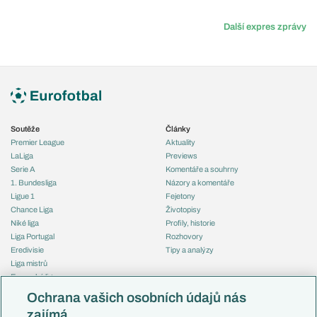
Další expres zprávy
Soutěže
Články
Premier League
Aktuality
LaLiga
Previews
Serie A
Komentáře a souhrny
1. Bundesliga
Názory a komentáře
Ligue 1
Fejetony
Chance Liga
Životopisy
Niké liga
Profily, historie
Liga Portugal
Rozhovory
Eredivisie
Tipy a analýzy
Liga mistrů
Evropská liga
Reprezentace
Konferenční liga
Česko
Ochrana vašich osobních údajů nás
Mistrovství světa
Slovensko
zajímá
Liga národů