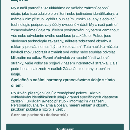
Anglie
Francie
My a naši partneři
997
ukládáme do vašeho zařízení osobní
Témata
Itálie
údaje, jako jsou údaje o prohlížení nebo jedinečné identifikátory, a
Představení týmů MS
Německo
máme k nim přístup. Výběr Souhlasím umožňuje, aby sledovací
EuroSkauting
Španělsko
technologie podporovaly účely uvedené v části My a naši partneři
PL v kostce
Argentina
zpracováváme údaje za účelem poskytování. Výběrem Zamítnout
Evropské koeficienty
Brazílie
vše nebo odvoláním svého souhlasu je zakážete. Pokud jsou
Přestupy
sledovací technologie zakázány, některé zobrazené obsahy a
Přestupové spekulace
reklamy pro vás nemusí být tolik relevantní. Tuto nabídku můžete
Přestupy
Zranění
kdykoli znovu zobrazit a změnit své volby nebo souhlas odvolat
Zápasy
kliknutím na odkaz Řízení předvoleb ve spodní části webové
Livescore
stránky. Vaše volby se projeví v našem Internetová stránka. Další
Kluby
Tipovací soutěž
podrobnosti naleznete v našich Zásadách ochrany osobních
Arsenal FC
Fotbal TV
údajů.
Chelsea FC
Společně s našimi partnery zpracováváme údaje s tímto
Manchester United
cílem:
AC Milán
Juventus FC
Používání přesných údajů o zeměpisné poloze . Aktivní
Bayern Mnichov
vyhledávání identifikačních údajů v rámci specifických vlastností
zařízení . Ukládání a/nebo přístup k informacím v zařízení .
FC Barcelona
Personalizovaná reklama a obsah, měření reklam a obsahu,
Real Madrid
průzkum publika a rozvoj služeb .
Seznam partnerů (dodavatelů)
Souhlasím