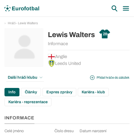
Hráči - Lewis Walters
Lewis Walters
28
Informace
Anglie
Leeds United
Další hráči klubu
Přidat hráče do záložek
Info
Články
Expres zprávy
Kariéra - klub
Kariéra - reprezentace
INFORMACE
Celé jméno
Číslo dresu
Datum narození