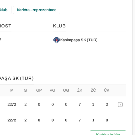
 klub
Kariéra - reprezentace
NOST
KLUB
o
Kasimpaşa SK (TUR)
PAŞA SK (TUR)
M
G
GP
VG
OG
ŽK
ŽČ
ČK
8
2272
2
0
0
0
7
1
0
8
2272
2
0
0
0
7
1
0
Kariéra hráče