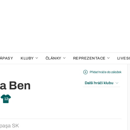
ÁPASY
KLUBY
ČLÁNKY
REPREZENTACE
LIVES
Přidat hráče do záložek
a Ben
Další hráči klubu
12
paşa SK