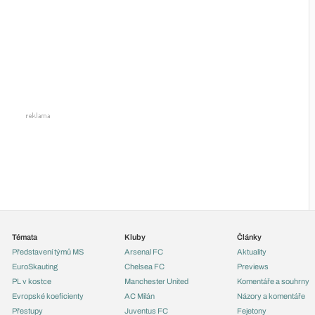
Témata
Kluby
Články
Představení týmů MS
Arsenal FC
Aktuality
EuroSkauting
Chelsea FC
Previews
PL v kostce
Manchester United
Komentáře a souhrny
Evropské koeficienty
AC Milán
Názory a komentáře
Přestupy
Juventus FC
Fejetony