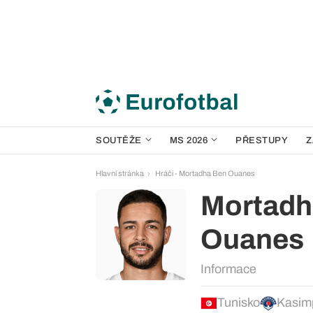
SOUTĚŽE
MS 2026
PŘESTUPY
Z
Hlavní stránka
Hráči - Mortadha Ben Ouanes
Mortadh
Ouanes
Informace
Tunisko
Kasim