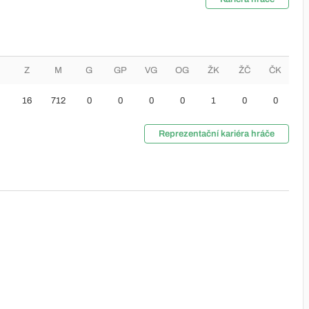
Z
M
G
GP
VG
OG
ŽK
ŽČ
ČK
16
712
0
0
0
0
1
0
0
Reprezentační kariéra hráče