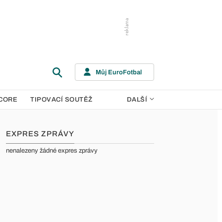
Můj EuroFotbal
CORE
TIPOVACÍ SOUTĚŽ
DALŠÍ
EXPRES ZPRÁVY
nenalezeny žádné expres zprávy