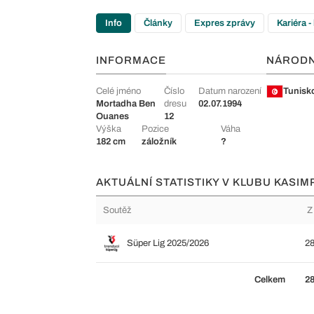
Info
Články
Expres zprávy
Kariéra -
INFORMACE
NÁROD
Celé jméno
Číslo
Datum narození
Tunisk
Mortadha Ben
dresu
02.07.1994
Ouanes
12
Výška
Pozice
Váha
182 cm
záložník
?
AKTUÁLNÍ STATISTIKY V KLUBU KASIM
Soutěž
Z
Süper Lig 2025/2026
2
Celkem
2