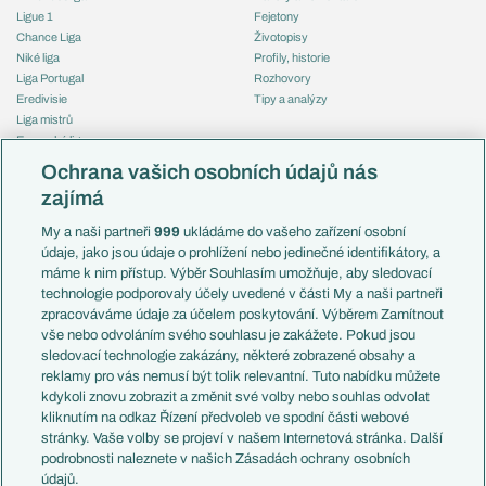
Ligue 1
Fejetony
Chance Liga
Životopisy
Niké liga
Profily, historie
Liga Portugal
Rozhovory
Eredivisie
Tipy a analýzy
Liga mistrů
Evropská liga
Reprezentace
Konferenční liga
Česko
Ochrana vašich osobních údajů nás
Mistrovství světa
Slovensko
zajímá
Liga národů
Anglie
Francie
My a naši partneři
999
ukládáme do vašeho zařízení osobní
Témata
Itálie
údaje, jako jsou údaje o prohlížení nebo jedinečné identifikátory, a
Představení týmů MS
Německo
máme k nim přístup. Výběr Souhlasím umožňuje, aby sledovací
EuroSkauting
Španělsko
technologie podporovaly účely uvedené v části My a naši partneři
PL v kostce
Argentina
zpracováváme údaje za účelem poskytování. Výběrem Zamítnout
Evropské koeficienty
Brazílie
vše nebo odvoláním svého souhlasu je zakážete. Pokud jsou
Přestupy
sledovací technologie zakázány, některé zobrazené obsahy a
Přestupové spekulace
reklamy pro vás nemusí být tolik relevantní. Tuto nabídku můžete
Přestupy
Zranění
kdykoli znovu zobrazit a změnit své volby nebo souhlas odvolat
Zápasy
kliknutím na odkaz Řízení předvoleb ve spodní části webové
Livescore
stránky. Vaše volby se projeví v našem Internetová stránka. Další
Kluby
Tipovací soutěž
podrobnosti naleznete v našich Zásadách ochrany osobních
Arsenal FC
Fotbal TV
údajů.
Chelsea FC