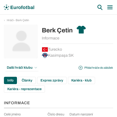
Hráči - Berk Çetin
Berk Çetin
Informace
Turecko
Kasimpaşa SK
Další hráči klubu
Přidat hráče do záložek
Info
Články
Expres zprávy
Kariéra - klub
Kariéra - reprezentace
INFORMACE
Celé jméno
Číslo dresu
Datum narození