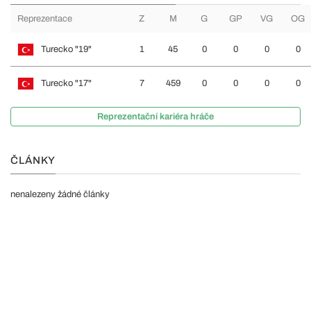
Reprezentace
Z
M
G
GP
VG
OG
Turecko "19"
1
45
0
0
0
0
Turecko "17"
7
459
0
0
0
0
Reprezentační kariéra hráče
ČLÁNKY
nenalezeny žádné články