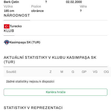
Berk Çetin
?
02.02.2000
Výška
Pozice
Váha
185 cm
obránce
?
NÁRODNOST
Turecko
KLUB
Kasimpaşa SK (TUR)
AKTUÁLNÍ STATISTIKY V KLUBU KASIMPAŞA SK
(TUR)
Soutěž
Z
M
G
GP
VG
OG
žádné statistiky nejsou k dispozici
Kariéra hráče
STATISTIKY V REPREZENTACI