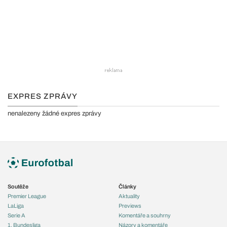
EXPRES ZPRÁVY
nenalezeny žádné expres zprávy
Soutěže
Články
Premier League
Aktuality
LaLiga
Previews
Serie A
Komentáře a souhrny
1. Bundesliga
Názory a komentáře