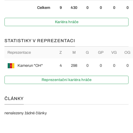
Celkem
9
430
0
0
0
0
Kariéra hráče
STATISTIKY V REPREZENTACI
Reprezentace
Z
M
G
GP
VG
OG
Kamerun "OH"
4
298
0
0
0
0
Reprezentační kariéra hráče
ČLÁNKY
nenalezeny žádné články