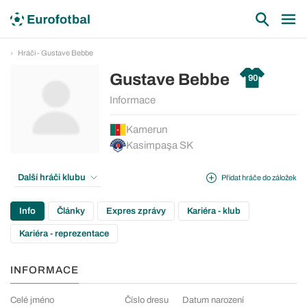
Hráči - Gustave Bebbe
Gustave Bebbe
90
Informace
Kamerun
Kasimpaşa SK
Další hráči klubu
Přidat hráče do záložek
Info
Články
Expres zprávy
Kariéra - klub
Kariéra - reprezentace
INFORMACE
Celé jméno
Číslo dresu
Datum narození