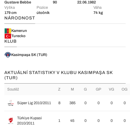
Gustave Bebbe
90
22.06.1982
Výška
Pozice
Váha
179 cm
útočník
74 kg
NÁRODNOST
Kamerun
Turecko
KLUB
Kasimpaşa SK (TUR)
AKTUÁLNÍ STATISTIKY V KLUBU KASIMPAŞA SK
(TUR)
Soutěž
Z
M
G
GP
VG
OG
Süper Lig 2010/2011
8
385
0
0
0
0
Türkiye Kupasi
1
45
0
0
0
0
2010/2011