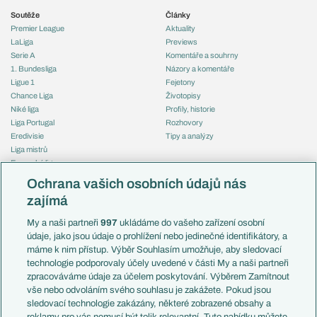
Soutěže
Články
Premier League
Aktuality
LaLiga
Previews
Serie A
Komentáře a souhrny
1. Bundesliga
Názory a komentáře
Ligue 1
Fejetony
Chance Liga
Životopisy
Niké liga
Profily, historie
Liga Portugal
Rozhovory
Eredivisie
Tipy a analýzy
Liga mistrů
Evropská liga
Reprezentace
Konferenční liga
Česko
Ochrana vašich osobních údajů nás
Mistrovství světa
Slovensko
zajímá
Liga národů
Anglie
Francie
My a naši partneři
997
ukládáme do vašeho zařízení osobní
Témata
Itálie
údaje, jako jsou údaje o prohlížení nebo jedinečné identifikátory, a
Představení týmů MS
Německo
máme k nim přístup. Výběr Souhlasím umožňuje, aby sledovací
EuroSkauting
Španělsko
technologie podporovaly účely uvedené v části My a naši partneři
PL v kostce
Argentina
zpracováváme údaje za účelem poskytování. Výběrem Zamítnout
Evropské koeficienty
Brazílie
vše nebo odvoláním svého souhlasu je zakážete. Pokud jsou
Přestupy
sledovací technologie zakázány, některé zobrazené obsahy a
Přestupové spekulace