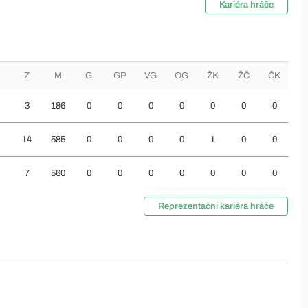
Kariéra hráče
Z
M
G
GP
VG
OG
ŽK
ŽČ
ČK
3
186
0
0
0
0
0
0
0
14
585
0
0
0
0
1
0
0
7
560
0
0
0
0
0
0
0
Reprezentační kariéra hráče