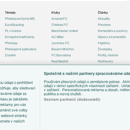
Témata
Kluby
Články
Představení týmů MS
Arsenal FC
Aktuality
EuroSkauting
Chelsea FC
Previews
PL v kostce
Manchester United
Komentáře a souhrny
Evropské koeficienty
AC Milán
Názory a komentáře
Přestupy
Juventus FC
Fejetony
Přestupové spekulace
Bayern Mnichov
Životopisy
Zranění
FC Barcelona
Profily, historie
Real Madrid
Rozhovory
Tipy a analýzy
Společně s našimi partnery zpracováváme údaj
Používání přesných údajů o zeměpisné poloze . Aktiv
u údaje o prohlížení
údajů v rámci specifických vlastností zařízení . Ukl
ožňuje, aby sledovací
v zařízení . Personalizovaná reklama a obsah, měře
ováváme údaje za
publika a rozvoj služeb .
lasu je zakážete.
Seznam partnerů (dodavatelů)
 reklamy pro vás
 změnit své volby
i webové stránky.
eznete v našich
ČTK.
RSS
Podmínky užití
Informace o zpracování osobních údajů
GDPR a žurn