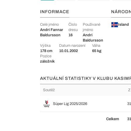
INFORMACE
NÁROD
Celé jméno
Číslo
Používané
Island
Andri Fannar
dresu
jméno
Baldursson
16
Andri
Baldursson
Výška
Datum narození
Váha
178 cm
10.01.2002
65 kg
Pozice
záložník
AKTUÁLNÍ STATISTIKY V KLUBU KASIM
Soutěž
Z
Süper Lig 2025/2026
3
Celkem
3