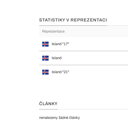
STATISTIKY V REPREZENTACI
Reprezentace
Island "17"
Island
Island "21"
ČLÁNKY
nenalezeny žádné články