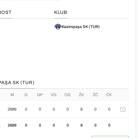
NOST
KLUB
Kasimpaşa SK (TUR)
PAŞA SK (TUR)
M
G
GP
VG
OG
ŽK
ŽČ
ČK
1
2689
0
0
0
0
8
0
0
1
2689
0
0
0
0
8
0
0