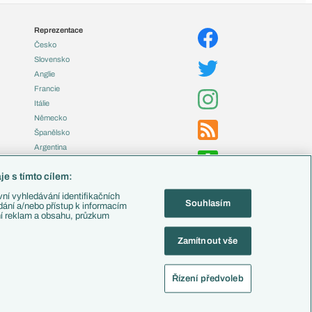
Reprezentace
Česko
Slovensko
Anglie
Francie
Itálie
Německo
Španělsko
Argentina
Brazílie
e s tímto cílem:
Přestupy
ní vyhledávání identifikačních
Souhlasím
Zápasy
ádání a/nebo přístup k informacím
ní reklam a obsahu, průzkum
Livescore
Tipovací soutěž
Zamítnout vše
Fotbal TV
Řízení předvoleb
alistika
Nastavení soukromí
Kontakt
Tiráž