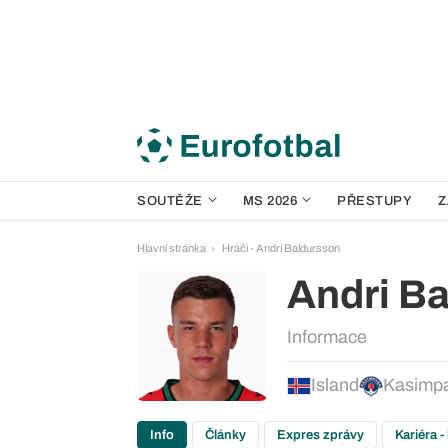
SOUTĚŽE
MS 2026
PŘESTUPY
Z
Hlavní stránka
Hráči - Andri Baldursson
Andri B
Informace
Island
Kasimp
Info
Články
Expres zprávy
Kariéra -