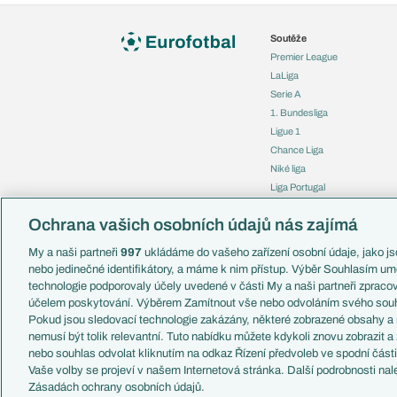
Soutěže
Premier League
LaLiga
Serie A
1. Bundesliga
Ligue 1
Chance Liga
Niké liga
Liga Portugal
Eredivisie
Ochrana vašich osobních údajů nás zajímá
Liga mistrů
Evropská liga
My a naši partneři
997
ukládáme do vašeho zařízení osobní údaje, jako jso
Konferenční liga
nebo jedinečné identifikátory, a máme k nim přístup. Výběr Souhlasím um
Mistrovství světa
technologie podporovaly účely uvedené v části My a naši partneři zprac
Liga národů
účelem poskytování. Výběrem Zamítnout vše nebo odvoláním svého souh
Pokud jsou sledovací technologie zakázány, některé zobrazené obsahy a
nemusí být tolik relevantní. Tuto nabídku můžete kdykoli znovu zobrazit a
nebo souhlas odvolat kliknutím na odkaz Řízení předvoleb ve spodní část
Vaše volby se projeví v našem Internetová stránka. Další podrobnosti nal
Copyright © 2001-2026 EuroFotbal.cz. Využíváme zpravodajství 
Zásadách ochrany osobních údajů.