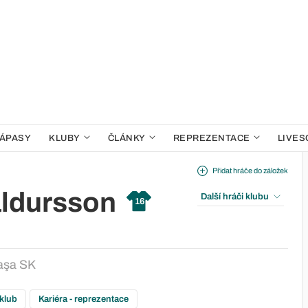
ÁPASY
KLUBY
ČLÁNKY
REPREZENTACE
LIVES
Přidat hráče do záložek
aldursson
Další hráči klubu
16
aşa SK
 klub
Kariéra - reprezentace