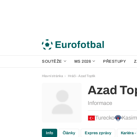
SOUTĚŽE
MS 2026
PŘESTUPY
Z
Hlavní stránka
Hráči - Azad Toptik
Azad To
Informace
Turecko
Kasim
Info
Články
Expres zprávy
Kariéra -