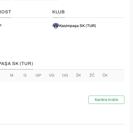
NOST
KLUB
o
Kasimpaşa SK (TUR)
PAŞA SK (TUR)
M
G
GP
VG
OG
ŽK
ŽČ
ČK
Kariéra hráče