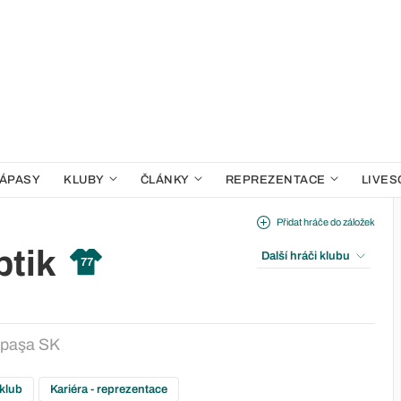
ÁPASY
KLUBY
ČLÁNKY
REPREZENTACE
LIVES
Přidat hráče do záložek
ptik
Další hráči klubu
77
paşa SK
 klub
Kariéra - reprezentace