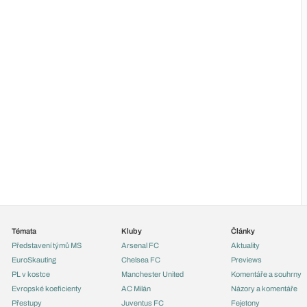
Témata
Kluby
Články
Představení týmů MS
Arsenal FC
Aktuality
EuroSkauting
Chelsea FC
Previews
PL v kostce
Manchester United
Komentáře a souhrny
Evropské koeficienty
AC Milán
Názory a komentáře
Přestupy
Juventus FC
Fejetony