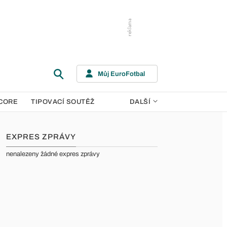
Můj EuroFotbal
CORE
TIPOVACÍ SOUTĚŽ
DALŠÍ
EXPRES ZPRÁVY
nenalezeny žádné expres zprávy