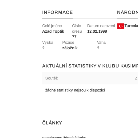
INFORMACE
NÁROD
Celé jméno
Číslo
Datum narození
Tureck
Azad Toptik
dresu
12.02.1999
77
Výška
Pozice
Váha
?
záložník
?
AKTUÁLNÍ STATISTIKY V KLUBU KASIM
Soutěž
Z
žádné statistiky nejsou k dispozici
ČLÁNKY