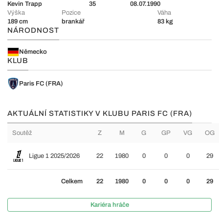
Kevin Trapp
35
08.07.1990
Výška
Pozice
Váha
189 cm
brankář
83 kg
NÁRODNOST
Německo
KLUB
Paris FC (FRA)
AKTUÁLNÍ STATISTIKY V KLUBU PARIS FC (FRA)
Soutěž
Z
M
G
GP
VG
OG
Ligue 1 2025/2026
22
1980
0
0
0
29
Celkem
22
1980
0
0
0
29
Kariéra hráče