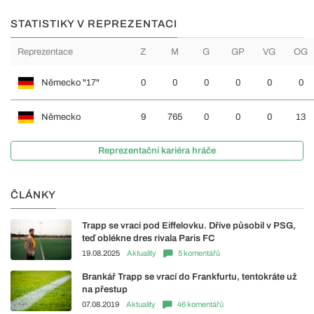
STATISTIKY V REPREZENTACI
Reprezentace
Z
M
G
GP
VG
OG
Německo "17"
0
0
0
0
0
0
Německo
9
765
0
0
0
13
Reprezentační kariéra hráče
ČLÁNKY
Trapp se vrací pod Eiffelovku. Dříve působil v PSG,
teď oblékne dres rivala Paris FC
19.08.2025
Aktuality
5 komentářů
Brankář Trapp se vrací do Frankfurtu, tentokráte už
na přestup
07.08.2019
Aktuality
46 komentářů