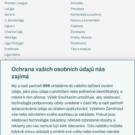
Premier League
Aktuality
LaLiga
Previews
Serie A
Komentáře a souhrny
1. Bundesliga
Názory a komentáře
Ligue 1
Fejetony
Chance Liga
Životopisy
Niké liga
Profily, historie
Liga Portugal
Rozhovory
Eredivisie
Tipy a analýzy
Liga mistrů
Evropská liga
Reprezentace
Konferenční liga
Česko
Ochrana vašich osobních údajů nás
Mistrovství světa
Slovensko
zajímá
Liga národů
Anglie
Francie
My a naši partneři
999
ukládáme do vašeho zařízení osobní
Témata
Itálie
údaje, jako jsou údaje o prohlížení nebo jedinečné identifikátory, a
Představení týmů MS
Německo
máme k nim přístup. Výběr Souhlasím umožňuje, aby sledovací
EuroSkauting
Španělsko
technologie podporovaly účely uvedené v části My a naši partneři
PL v kostce
Argentina
zpracováváme údaje za účelem poskytování. Výběrem Zamítnout
Evropské koeficienty
Brazílie
vše nebo odvoláním svého souhlasu je zakážete. Pokud jsou
Přestupy
sledovací technologie zakázány, některé zobrazené obsahy a
Přestupové spekulace
reklamy pro vás nemusí být tolik relevantní. Tuto nabídku můžete
Přestupy
Zranění
kdykoli znovu zobrazit a změnit své volby nebo souhlas odvolat
Zápasy