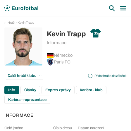
Hráči - Kevin Trapp
Kevin Trapp
35
Informace
Německo
Paris FC
Další hráči klubu
Přidat hráče do záložek
Info
Články
Expres zprávy
Kariéra - klub
Kariéra - reprezentace
INFORMACE
Celé jméno
Číslo dresu
Datum narození