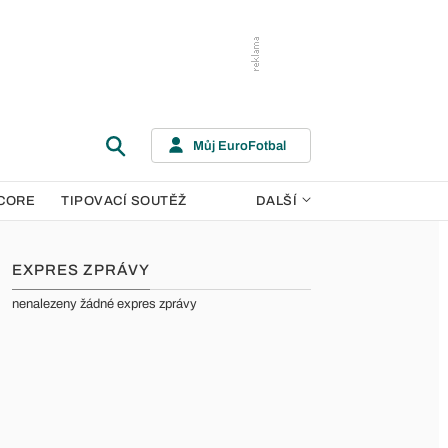
Můj EuroFotbal
CORE
TIPOVACÍ SOUTĚŽ
DALŠÍ
EXPRES ZPRÁVY
nenalezeny žádné expres zprávy