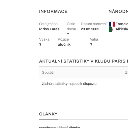
INFORMACE
NÁROD
Celé jméno
Číslo
Datum narození
Franci
Idriss Fares
dresu
23.02.2002
Alžírsk
?
Výška
Pozice
Váha
?
útočník
?
AKTUÁLNÍ STATISTIKY V KLUBU PARIS 
Soutěž
Z
žádné statistiky nejsou k dispozici
ČLÁNKY