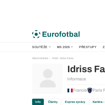
SOUTĚŽE
MS 2026
PŘESTUPY
Z
Hlavní stránka
Hráči - Idriss Fares
Idriss F
Informace
Francie
Paris 
Info
Články
Expres zprávy
Kariéra -