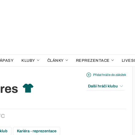
ÁPASY
KLUBY
ČLÁNKY
REPREZENTACE
LIVES
Přidat hráče do záložek
ares
Další hráči klubu
FC
 klub
Kariéra - reprezentace