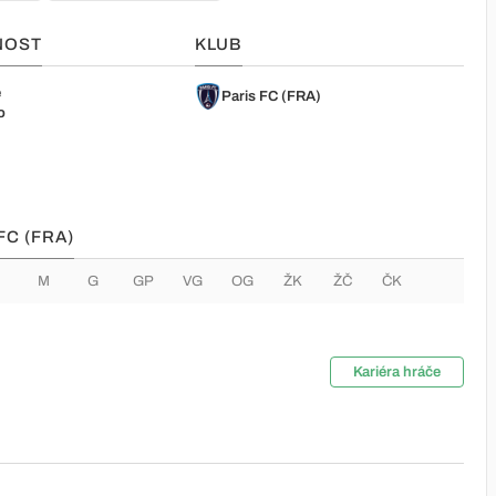
NOST
KLUB
e
Paris FC (FRA)
o
FC (FRA)
M
G
GP
VG
OG
ŽK
ŽČ
ČK
Kariéra hráče