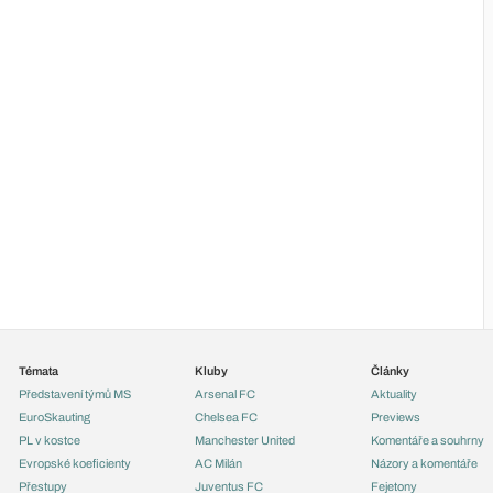
Témata
Kluby
Články
Představení týmů MS
Arsenal FC
Aktuality
EuroSkauting
Chelsea FC
Previews
PL v kostce
Manchester United
Komentáře a souhrny
Evropské koeficienty
AC Milán
Názory a komentáře
Přestupy
Juventus FC
Fejetony