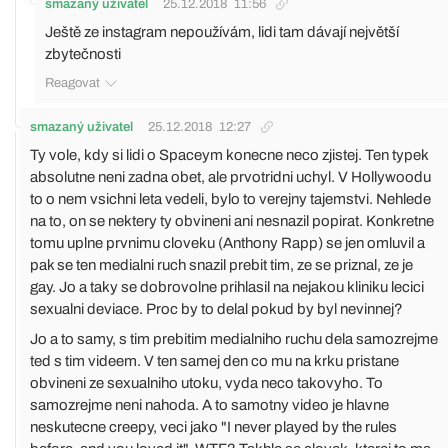
smazaný uživatel
25.12.2018
11:56
Ještě ze instagram nepoužívám, lidi tam dávají největší
zbytečnosti
Reagovat
smazaný uživatel
25.12.2018
12:27
Ty vole, kdy si lidi o Spaceym konecne neco zjistej. Ten typek
absolutne neni zadna obet, ale prvotridni uchyl. V Hollywoodu
to o nem vsichni leta vedeli, bylo to verejny tajemstvi. Nehlede
na to, on se nektery ty obvineni ani nesnazil popirat. Konkretne
tomu uplne prvnimu cloveku (Anthony Rapp) se jen omluvil a
pak se ten medialni ruch snazil prebit tim, ze se priznal, ze je
gay. Jo a taky se dobrovolne prihlasil na nejakou kliniku lecici
sexualni deviace. Proc by to delal pokud by byl nevinnej?
Jo a to samy, s tim prebitim medialniho ruchu dela samozrejme
ted s tim videem. V ten samej den co mu na krku pristane
obvineni ze sexualniho utoku, vyda neco takovyho. To
samozrejme neni nahoda. A to samotny video je hlavne
neskutecne creepy, veci jako "I never played by the rules