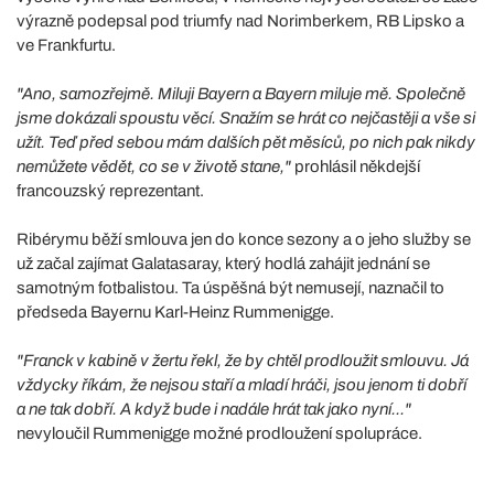
výrazně podepsal pod triumfy nad Norimberkem, RB Lipsko a
ve Frankfurtu.
"Ano, samozřejmě. Miluji Bayern a Bayern miluje mě. Společně
jsme dokázali spoustu věcí. Snažím se hrát co nejčastěji a vše si
užít. Teď před sebou mám dalších pět měsíců, po nich pak nikdy
nemůžete vědět, co se v životě stane,"
prohlásil někdejší
francouzský reprezentant.
Ribérymu běží smlouva jen do konce sezony a o jeho služby se
už začal zajímat Galatasaray, který hodlá zahájit jednání se
samotným fotbalistou. Ta úspěšná být nemusejí, naznačil to
předseda Bayernu Karl-Heinz Rummenigge.
"Franck v kabině v žertu řekl, že by chtěl prodloužit smlouvu. Já
vždycky říkám, že nejsou staří a mladí hráči, jsou jenom ti dobří
a ne tak dobří. A když bude i nadále hrát tak jako nyní..."
nevyloučil Rummenigge možné prodloužení spolupráce.