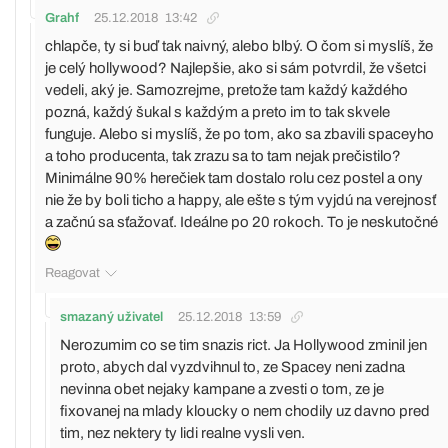
Grahf
25.12.2018
13:42
chlapče, ty si buď tak naivný, alebo blbý. O čom si myslíš, že
je celý hollywood? Najlepšie, ako si sám potvrdil, že všetci
vedeli, aký je. Samozrejme, pretože tam každý každého
pozná, každý šukal s každým a preto im to tak skvele
funguje. Alebo si myslíš, že po tom, ako sa zbavili spaceyho
a toho producenta, tak zrazu sa to tam nejak prečistilo?
Minimálne 90% herečiek tam dostalo rolu cez postel a ony
nie že by boli ticho a happy, ale ešte s tým vyjdú na verejnosť
a začnú sa sťažovať. Ideálne po 20 rokoch. To je neskutočné
Reagovat
smazaný uživatel
25.12.2018
13:59
Nerozumim co se tim snazis rict. Ja Hollywood zminil jen
proto, abych dal vyzdvihnul to, ze Spacey neni zadna
nevinna obet nejaky kampane a zvesti o tom, ze je
fixovanej na mlady kloucky o nem chodily uz davno pred
tim, nez nektery ty lidi realne vysli ven.