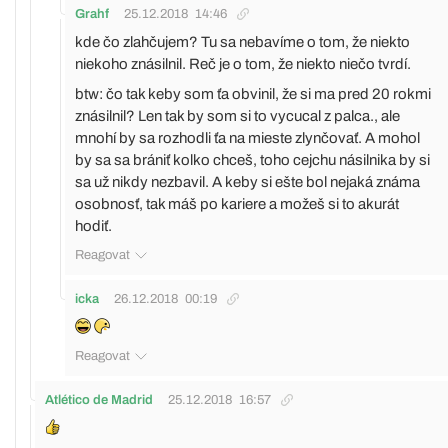
Grahf
25.12.2018
14:46
kde čo zlahčujem? Tu sa nebavíme o tom, že niekto
niekoho znásilnil. Reč je o tom, že niekto niečo tvrdí.
btw: čo tak keby som ťa obvinil, že si ma pred 20 rokmi
znásilnil? Len tak by som si to vycucal z palca., ale
mnohí by sa rozhodli ťa na mieste zlynčovať. A mohol
by sa sa brániť kolko chceš, toho cejchu násilnika by si
sa už nikdy nezbavil. A keby si ešte bol nejaká známa
osobnosť, tak máš po kariere a možeš si to akurát
hodiť.
Reagovat
icka
26.12.2018
00:19
Reagovat
Atlético de Madrid
25.12.2018
16:57