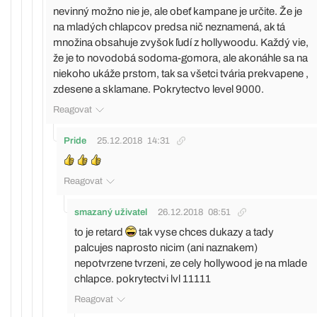
nevinný možno nie je, ale obeť kampane je určite. Že je
na mladých chlapcov predsa nič neznamená, ak tá
množina obsahuje zvyšok ľudí z hollywoodu. Každý vie,
že je to novodobá sodoma-gomora, ale akonáhle sa na
niekoho ukáže prstom, tak sa všetci tvária prekvapene ,
zdesene a sklamane. Pokrytectvo level 9000.
Reagovat
Pride
25.12.2018
14:31
Reagovat
smazaný uživatel
26.12.2018
08:51
to je retard
tak vyse chces dukazy a tady
palcujes naprosto nicim (ani naznakem)
nepotvrzene tvrzeni, ze cely hollywood je na mlade
chlapce. pokrytectvi lvl 11111
Reagovat