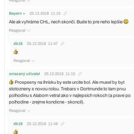
Reagovat
Bayern +
25.12.2018
11:15
Ale ak vyhráme CHL, nech skončí. Bude to pre neho lepšie
Reagovat
db18
25.12.2018
11:47
Reagovat
smazaný uživatel
25.12.2018
11:15
Prospesny na ihrisku by este urcite bol. Ale musel by byt
stotozneny s novou rolou. Trebars v Dortmunde to tam prvu
polhodinu s Alabom vetral ako v najlepsich rokoch (a prave po
polhodine - zrejme kondicne - skoncil).
Reagovat
db18
25.12.2018
11:48