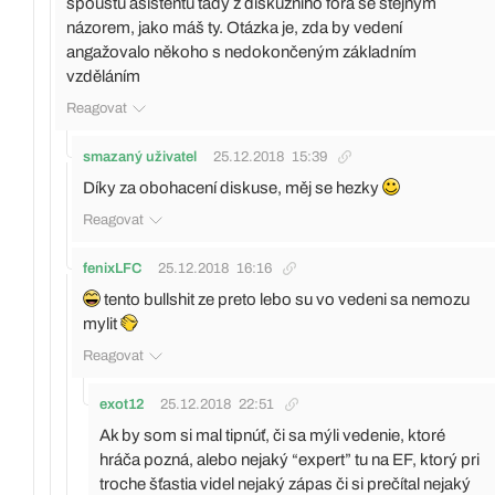
spoustu asistentů tady z diskuzního fóra se stejným
názorem, jako máš ty. Otázka je, zda by vedení
angažovalo někoho s nedokončeným základním
vzděláním
Reagovat
smazaný uživatel
25.12.2018
15:39
Díky za obohacení diskuse, měj se hezky
Reagovat
fenixLFC
25.12.2018
16:16
tento bullshit ze preto lebo su vo vedeni sa nemozu
mylit
Reagovat
exot12
25.12.2018
22:51
Ak by som si mal tipnúť, či sa mýli vedenie, ktoré
hráča pozná, alebo nejaký “expert” tu na EF, ktorý pri
troche šťastia videl nejaký zápas či si prečítal nejaký