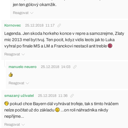
jen ten gólový okamžik.
Reagovat
Kornovec
25.12.2018
11:17
Legenda. Jen skoda horkeho konce v repre a samozrejme, Zlaty
mic 2013 mel byt tvuj. Ten pocit, kdyz vidis leots jak to Luka
vyhral po finale MS a LM a Franckovi nestacil anit treble
Reagovat
manuelo neuero
25.12.2018
14:03
Reagovat
smazaný uživatel
25.12.2018
11:36
pokud chce Bayern dál vyhrávat trofeje, tak s tímto hráčem
nelze počítat už do základu
...on roli náhradníka nikdy
nepřijme...
Reagovat