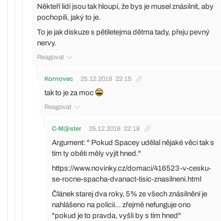
Někteří lidi jsou tak hloupí, že bys je musel znásilnit, aby
pochopili, jaký to je.
To je jak diskuze s pětiletejma dětma tady, přeju pevný
nervy.
Reagovat
Kornovec
25.12.2018
22:15
tak to je za moc
Reagovat
C-M@ster
25.12.2018
22:18
Argument: " Pokud Spacey udělal nějaké věci tak s
tím ty oběti měly vyjít hned."
https://www.novinky.cz/domaci/416523-v-cesku-
se-rocne-spacha-dvanact-tisic-znasilneni.html
Článek starej dva roky, 5% ze všech znásilnění je
nahlášeno na policii... zřejmě nefunguje ono
"pokud je to pravda, vyšli by s tím hned"