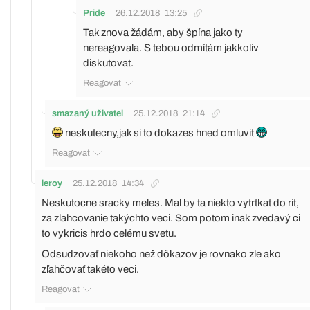
Pride
26.12.2018
13:25
Tak znova žádám, aby špína jako ty
nereagovala. S tebou odmítám jakkoliv
diskutovat.
Reagovat
smazaný uživatel
25.12.2018
21:14
neskutecny,jak si to dokazes hned omluvit
Reagovat
leroy
25.12.2018
14:34
Neskutocne sracky meles. Mal by ta niekto vytrtkat do rit,
za zlahcovanie takýchto veci. Som potom inak zvedavý ci
to vykricis hrdo celému svetu.
Odsudzovať niekoho než dôkazov je rovnako zle ako
zľahčovať takéto veci.
Reagovat