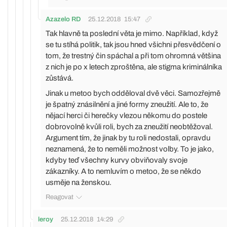
Azazelo RD
25.12.2018
15:47
Tak hlavně ta poslední věta je mimo. Například, když
se tu stíhá politik, tak jsou hned všichni přesvědčení o
tom, že trestný čin spáchal a při tom ohromná většina
z nich je po x letech zproštěna, ale stigma kriminálníka
zůstává.
Jinak u metoo bych odděloval dvě věci. Samozřejmě
je špatný znásilnění a jiné formy zneužití. Ale to, že
nějací herci či herečky vlezou někomu do postele
dobrovolně kvůli roli, bych za zneužití neobtěžoval.
Argument tím, že jinak by tu roli nedostali, opravdu
neznamená, že to neměli možnost volby. To je jako,
kdyby teď všechny kurvy obviňovaly svoje
zákazníky. A to nemluvím o metoo, že se někdo
usměje na ženskou.
Reagovat
leroy
25.12.2018
14:29