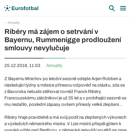
Aktuality
Ribéry má zájem o setrvání v
Bayernu, Rummenigge prodloužení
smlouvy nevylučuje
25.12.2018, 11:03
Aktuality
Z Bayernu Mnichov po letošní sezoně odejde Arjen Robben a
následující týdny a měsíce přinesou odpověď na otázku, zda se
z Bavorska nebude stěhovat rovněž Franck Ribéry.
Francouzskému záložníkovi je už 35 let a v probíhající sezoně se
mu nedařilo, poslední zápasy ovšem přinesly velké zlepšení...
Ribéry hraje pravidelně a má svůj podíl na zlepšených výkonech
a výsledcích německého mistra. V Lize mistrů přispěl gólem k
vysoké výhře nad Benficou, v německé nejvyšší soutěži se zase