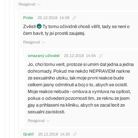
Reagovat
Pride
25.12.2018
14:06
Zvěsti
Ty tomu očividně chceš věřit, tady se není o
čem bavit, ty jsi prostě zaujatej.
Reagovat
smazaný uživatel
25.12.2018
14:54
Jo, chci tomu verit, protoze si umim dat jedna a jedna
dohromady. Pokud me nekdo NEPRAVEM narkne
ze sexualniho utoku, tak moje prvni reakce bude
celkem jasny odmitnuti a boj o to, abych se ocistil.
Moje reakce nebude - omluva a vymluva na opilost,
pokus o odvedeni pozornosti tim, ze reknu ze jsem
gay a prihlaseni na kliniku, abych se zacal lecit ze
sexualni zavislosti.
Reagovat
Grahf
25.12.2018
14:20