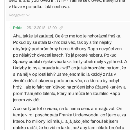
before, and you loved it". WTF? Takhle se clovek, kterej to ma
v hlave v poradku, fakt nechova.
Reagovat
Pride
25.12.2018
13:00
Aha, takže jsi zaujatej. Celé to me too je nehorázná fraška.
Pokud by se stala tak hrozná věc, tak by s tím nějaký
obyčejný podprůměrný herec Anthony Rapp nevyšel ven
po nějakých dvaceti letech. To já prostě neberu. Pokud
Spacey udělal nějaké věci tak s tím ty oběti měly vyjít hned. A
i kdyby to byla pravda tak wtf? co je tak hrozného na tom, že
si na něj v opilosti lehl? Jsme jenom lidi a každý z nás v
životě udělal takovou podobnou věc, na kterou by nebyl
hrdý... ale to fakt není důvod na zničení jeho úžasné kariéry a
promrhání jeho talentu, který mu může ten zoufalec Rapp
jenom závidět.
A co se týče toho videa, na to nemá cenu ani reagovat. On
tam je v roli psychopata Franka Underwooda, což je role, za
kterou ho miliony lidí milují.. a já jako jeho fanoušek jsem
daleko radši, že ho vidím takto, než aby tam někde brečel a