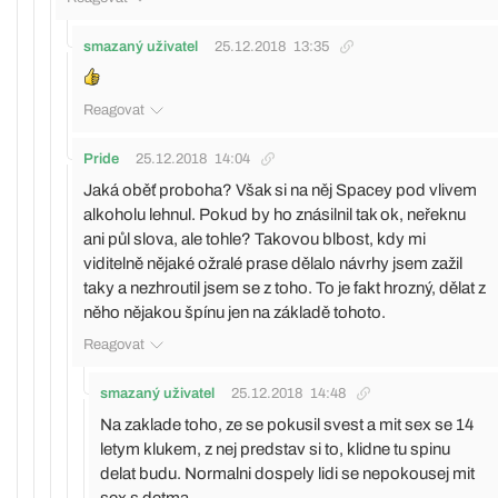
smazaný uživatel
25.12.2018
13:35
Reagovat
Pride
25.12.2018
14:04
Jaká oběť proboha? Však si na něj Spacey pod vlivem
alkoholu lehnul. Pokud by ho znásilnil tak ok, neřeknu
ani půl slova, ale tohle? Takovou blbost, kdy mi
viditelně nějaké ožralé prase dělalo návrhy jsem zažil
taky a nezhroutil jsem se z toho. To je fakt hrozný, dělat z
něho nějakou špínu jen na základě tohoto.
Reagovat
smazaný uživatel
25.12.2018
14:48
Na zaklade toho, ze se pokusil svest a mit sex se 14
letym klukem, z nej predstav si to, klidne tu spinu
delat budu. Normalni dospely lidi se nepokousej mit