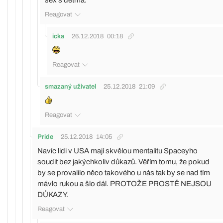
sex s detma.
Reagovat
icka
26.12.2018
00:18
Reagovat
smazaný uživatel
25.12.2018
21:09
Reagovat
Pride
25.12.2018
14:05
Navíc lidi v USA mají skvělou mentalitu Spaceyho
soudit bez jakýchkoliv důkazů. Věřím tomu, že pokud
by se provalilo něco takového u nás tak by se nad tím
mávlo rukou a šlo dál. PROTOŽE PROSTĚ NEJSOU
DŮKAZY.
Reagovat