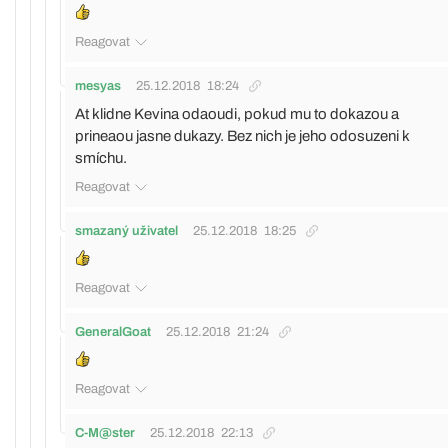
Reagovat
mesyas
25.12.2018
18:24
At klidne Kevina odaoudi, pokud mu to dokazou a
prineaou jasne dukazy. Bez nich je jeho odosuzeni k
smíchu.
Reagovat
smazaný uživatel
25.12.2018
18:25
Reagovat
GeneralGoat
25.12.2018
21:24
Reagovat
C-M@ster
25.12.2018
22:13