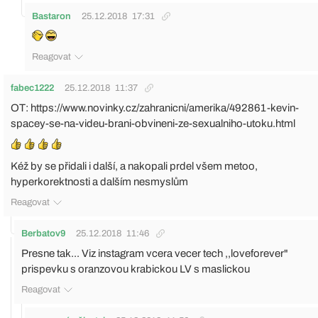
Bastaron
25.12.2018
17:31
Reagovat
fabec1222
25.12.2018
11:37
OT:
https://www.novinky.cz/zahranicni/amerika/492861-kevin-
spacey-se-na-videu-brani-obvineni-ze-sexualniho-utoku.html
Kéž by se přidali i další, a nakopali prdel všem metoo,
hyperkorektnosti a dalším nesmyslům
Reagovat
Berbatov9
25.12.2018
11:46
Presne tak... Viz instagram vcera vecer tech ,,loveforever"
prispevku s oranzovou krabickou LV s maslickou
Reagovat