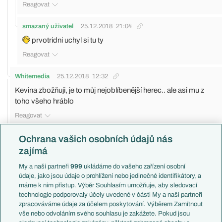
Reagovat
smazaný uživatel
25.12.2018
21:04
prvotridni uchyl si tu ty
Reagovat
Whitemedia
25.12.2018
12:32
Kevina zbožňuji, je to můj nejoblíbenější herec.. ale asi mu z
toho všeho hráblo
Reagovat
Ochrana vašich osobních údajů nás
Pride
25.12.2018
13:00
zajímá
Frank Underwood nic?
Reagovat
My a naši partneři
999
ukládáme do vašeho zařízení osobní
údaje, jako jsou údaje o prohlížení nebo jedinečné identifikátory, a
máme k nim přístup. Výběr Souhlasím umožňuje, aby sledovací
Whitemedia
25.12.2018
14:59
technologie podporovaly účely uvedené v části My a naši partneři
ten je tuhej no
zpracováváme údaje za účelem poskytování. Výběrem Zamítnout
vše nebo odvoláním svého souhlasu je zakážete. Pokud jsou
Reagovat