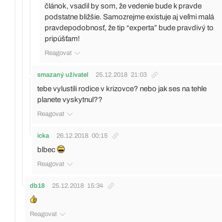
článok, vsadil by som, že vedenie bude k pravde
podstatne bližšie. Samozrejme existuje aj veľmi malá
pravdepodobnosť, že tip “experta” bude pravdivý to
pripúšťam!
Reagovat
smazaný uživatel
25.12.2018
21:03
tebe vylustili rodice v krizovce? nebo jak ses na tehle
planete vyskytnul??
Reagovat
icka
26.12.2018
00:15
blbec
Reagovat
db18
25.12.2018
15:34
Reagovat