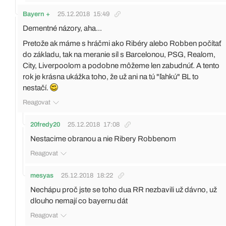
Bayern +
25.12.2018
15:49
Dementné názory, aha...
Pretože ak máme s hráčmi ako Ribéry alebo Robben počítať
do základu, tak na meranie síl s Barcelonou, PSG, Realom,
City, Liverpoolom a podobne môžeme len zabudnúť. A tento
rok je krásna ukážka toho, že už ani na tú "ľahkú" BL to
nestačí.
Reagovat
20fredy20
25.12.2018
17:08
Nestacime obranou a nie Ribery Robbenom
Reagovat
mesyas
25.12.2018
18:22
Nechápu proč jste se toho dua RR nezbavili už dávno, už
dlouho nemají co bayernu dát
Reagovat