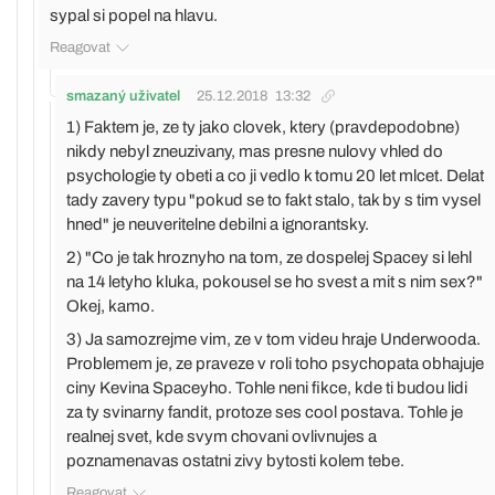
sypal si popel na hlavu.
Reagovat
smazaný uživatel
25.12.2018
13:32
1) Faktem je, ze ty jako clovek, ktery (pravdepodobne)
nikdy nebyl zneuzivany, mas presne nulovy vhled do
psychologie ty obeti a co ji vedlo k tomu 20 let mlcet. Delat
tady zavery typu "pokud se to fakt stalo, tak by s tim vysel
hned" je neuveritelne debilni a ignorantsky.
2) "Co je tak hroznyho na tom, ze dospelej Spacey si lehl
na 14 letyho kluka, pokousel se ho svest a mit s nim sex?"
Okej, kamo.
3) Ja samozrejme vim, ze v tom videu hraje Underwooda.
Problemem je, ze praveze v roli toho psychopata obhajuje
ciny Kevina Spaceyho. Tohle neni fikce, kde ti budou lidi
za ty svinarny fandit, protoze ses cool postava. Tohle je
realnej svet, kde svym chovani ovlivnujes a
poznamenavas ostatni zivy bytosti kolem tebe.
Reagovat