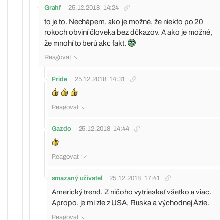
Grahf
25.12.2018
14:24
to je to. Nechápem, ako je možné, že niekto po 20
rokoch obviní človeka bez dôkazov. A ako je možné,
že mnohí to berú ako fakt.
Reagovat
Pride
25.12.2018
14:31
Reagovat
Gazdo
25.12.2018
14:44
Reagovat
smazaný uživatel
25.12.2018
17:41
Americký trend. Z ničoho vytrieskať všetko a viac.
Apropo, je mi zle z USA, Ruska a východnej Ázie.
Reagovat