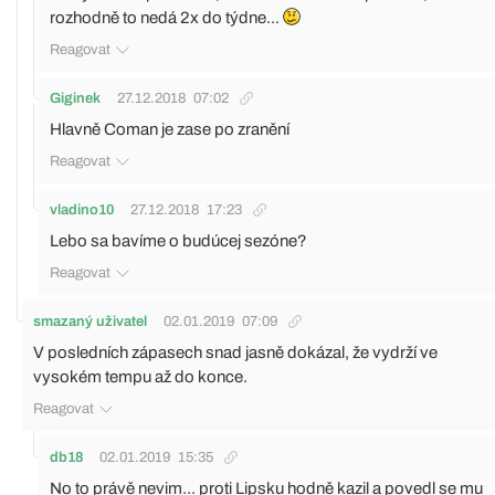
rozhodně to nedá 2x do týdne...
Reagovat
Giginek
27.12.2018
07:02
Hlavně Coman je zase po zranění
Reagovat
vladino10
27.12.2018
17:23
Lebo sa bavíme o budúcej sezóne?
Reagovat
smazaný uživatel
02.01.2019
07:09
V posledních zápasech snad jasně dokázal, že vydrží ve
vysokém tempu až do konce.
Reagovat
db18
02.01.2019
15:35
No to právě nevim... proti Lipsku hodně kazil a povedl se mu