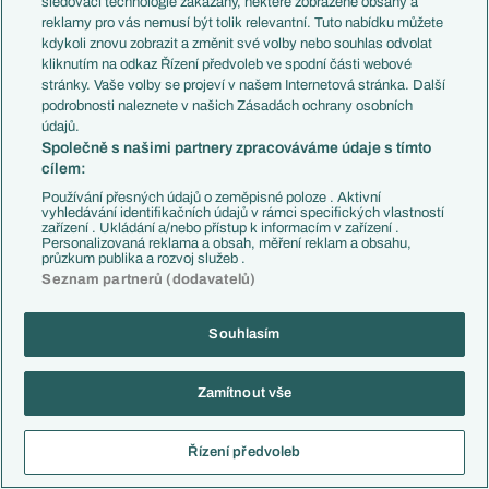
sledovací technologie zakázány, některé zobrazené obsahy a
reklamy pro vás nemusí být tolik relevantní. Tuto nabídku můžete
Switchback
25.12.2018
12:33
kdykoli znovu zobrazit a změnit své volby nebo souhlas odvolat
Co to kurva je?
kliknutím na odkaz Řízení předvoleb ve spodní části webové
stránky. Vaše volby se projeví v našem Internetová stránka. Další
Reagovat
podrobnosti naleznete v našich Zásadách ochrany osobních
údajů.
C-M@ster
25.12.2018
17:54
Společně s našimi partnery zpracováváme údaje s tímto
cílem:
Asi ti projedu prdel smetákem a pak si breč po metoo...
Používání přesných údajů o zeměpisné poloze . Aktivní
Reagovat
vyhledávání identifikačních údajů v rámci specifických vlastností
zařízení . Ukládání a/nebo přístup k informacím v zařízení .
Personalizovaná reklama a obsah, měření reklam a obsahu,
smazaný uživatel
25.12.2018
21:15
průzkum publika a rozvoj služeb .
Seznam partnerů (dodavatelů)
ty se taky zklidni uz
Reagovat
Souhlasím
C-M@ster
25.12.2018
22:09
Zamítnout vše
Přestaň se projednou chovat jak vymrdanec.
Reagovat
Řízení předvoleb
smazaný uživatel
25.12.2018
22:26