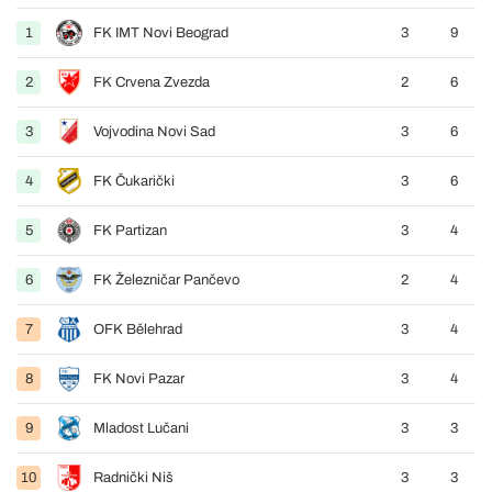
1
FK IMT Novi Beograd
3
9
2
FK Crvena Zvezda
2
6
3
Vojvodina Novi Sad
3
6
4
FK Čukarički
3
6
5
FK Partizan
3
4
6
FK Železničar Pančevo
2
4
7
OFK Bělehrad
3
4
8
FK Novi Pazar
3
4
9
Mladost Lučani
3
3
10
Radnički Niš
3
3