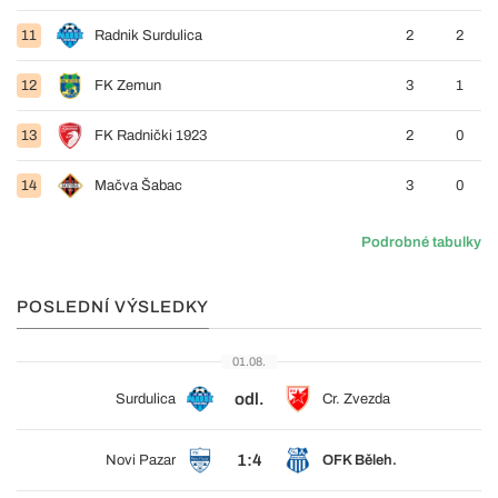
11
Radnik Surdulica
2
2
12
FK Zemun
3
1
13
FK Radnički 1923
2
0
14
Mačva Šabac
3
0
Podrobné tabulky
POSLEDNÍ VÝSLEDKY
01.08.
odl.
Surdulica
Cr. Zvezda
1:4
Novi Pazar
OFK Běleh.