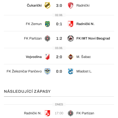
3:0
Čukarički
Radnički
02.08.
0:1
FK Zemun
Radnički N.
1:2
FK Partizan
FK IMT Novi Beograd
03.08.
2:0
Vojvodina
M. Šabac
0:0
FK Železničar Pančevo
Mladost L.
NÁSLEDUJÍCÍ ZÁPASY
DNES
Radnički N.
17:00
FK Partizan