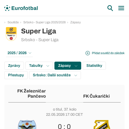
Soutěže
Srbsko - Super Liga 2025/2026
Zápasy
Super Liga
Srbsko - Super Liga
2025 / 2026
Přidat soutěž do záložek
Zprávy
Tabulky
Zápasy
Statistiky
Přestupy
Srbsko: Další soutěže
FK Železničar
Pančevo
FK Čukarički
o titul
, 37. kolo
22.05.2026 17:00 CET
0 : 0