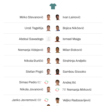
Mirko Stevanović
Ivan Lainović
Uroš Tegeltija
Bojica Nikčević
Abdoul Sawadogo
Ismael Maiga
Nemanja Vidojević
Milan Đoković
Nikola Đuričić
Strahinja Andjelic
Stefan Pirgić
Sambou Sissoko
Simao Pedro
61'
Andrej Ilić
Nikola Jovanović
76'
Nemanja Mirković
Janko Jevremović
69'
Veljko Radosavljević