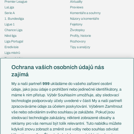
Premier League
Aktuality
LaLiga
Previews
Serie A
Komentáře a souhrny
1. Bundesliga
Názory a komentáře
Ligue 1
Fejetony
Chance Liga
Životopisy
Niké liga
Profily, historie
Liga Portugal
Rozhovory
Eredivisie
Tipy a analýzy
Liga mistrů
Evropská liga
Reprezentace
Konferenční liga
Česko
Ochrana vašich osobních údajů nás
Mistrovství světa
Slovensko
zajímá
Liga národů
Anglie
Francie
My a naši partneři
999
ukládáme do vašeho zařízení osobní
Témata
Itálie
údaje, jako jsou údaje o prohlížení nebo jedinečné identifikátory, a
Představení týmů MS
Německo
máme k nim přístup. Výběr Souhlasím umožňuje, aby sledovací
EuroSkauting
Španělsko
technologie podporovaly účely uvedené v části My a naši partneři
PL v kostce
Argentina
zpracováváme údaje za účelem poskytování. Výběrem Zamítnout
Evropské koeficienty
Brazílie
vše nebo odvoláním svého souhlasu je zakážete. Pokud jsou
Přestupy
sledovací technologie zakázány, některé zobrazené obsahy a
Přestupové spekulace
reklamy pro vás nemusí být tolik relevantní. Tuto nabídku můžete
Přestupy
Zranění
kdykoli znovu zobrazit a změnit své volby nebo souhlas odvolat
Zápasy