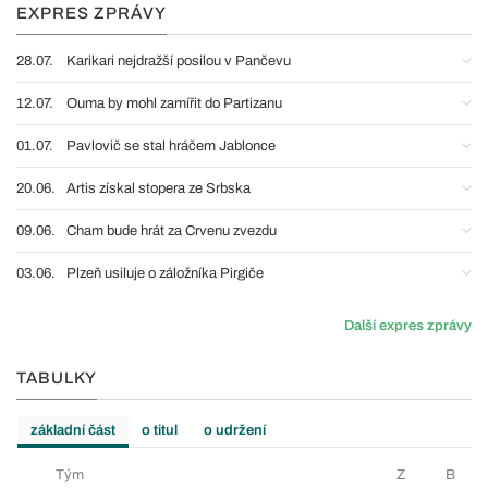
EXPRES ZPRÁVY
28.07.
Karikari nejdražší posilou v Pančevu
12.07.
Ouma by mohl zamířit do Partizanu
01.07.
Pavlovič se stal hráčem Jablonce
20.06.
Artis získal stopera ze Srbska
09.06.
Cham bude hrát za Crvenu zvezdu
03.06.
Plzeň usiluje o záložníka Pirgiče
Další expres zprávy
TABULKY
základní část
o titul
o udržení
Tým
Z
B