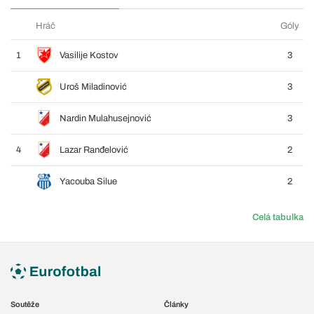
Hráč
Góly
1
Vasilije Kostov
3
Uroš Miladinović
3
Nardin Mulahusejnović
3
4
Lazar Ranđelović
2
Yacouba Silue
2
Celá tabulka
Soutěže
Články