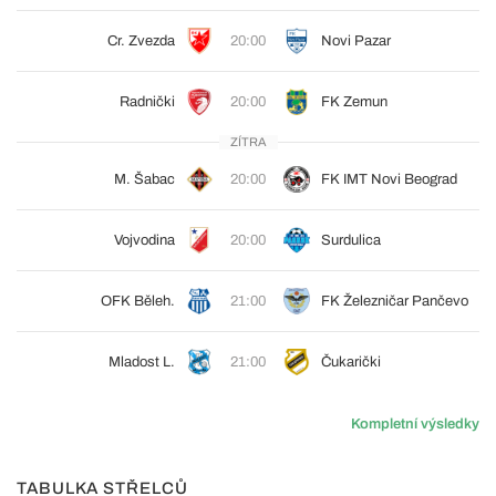
Cr. Zvezda
20:00
Novi Pazar
Radnički
20:00
FK Zemun
ZÍTRA
M. Šabac
20:00
FK IMT Novi Beograd
Vojvodina
20:00
Surdulica
OFK Běleh.
21:00
FK Železničar Pančevo
Mladost L.
21:00
Čukarički
Kompletní výsledky
TABULKA STŘELCŮ