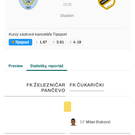
(0:0)
Stadión:
Kurzy sázkové kanceláře Tipsport
1.67
3.61
4.19
1
0
2
Preview
Statistiky, reportáž
FK ŽELEZNIČAR
FK ČUKARIČKI
PANČEVO
53'
Milan Đoković