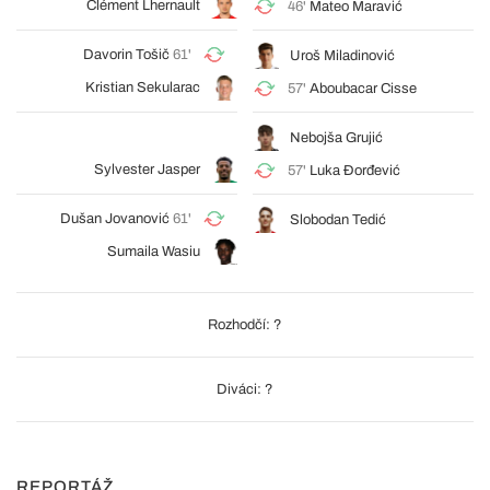
Clément Lhernault
46'
Mateo Maravić
Davorin Tošič
61'
Uroš Miladinović
Kristian Sekularac
57'
Aboubacar Cisse
Nebojša Grujić
Sylvester Jasper
57'
Luka Đorđević
Dušan Jovanović
61'
Slobodan Tedić
Sumaila Wasiu
Rozhodčí: ?
Diváci: ?
REPORTÁŽ