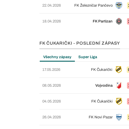
22.04.2026
FK Železničar Pančevo
18.04.2026
FK Partizan
FK ČUKARIČKI - POSLEDNÍ ZÁPASY
Všechny zápasy
Super Liga
17.05.2026
FK Čukarički
08.05.2026
Vojvodina
04.05.2026
FK Čukarički
26.04.2026
FK Novi Pazar