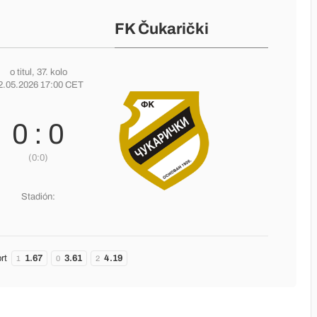
FK Čukarički
o titul
, 37. kolo
2.05.2026 17:00 CET
0 : 0
(0:0)
Stadión:
rt
1.67
3.61
4.19
1
0
2