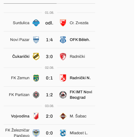
01.08.
odl.
Surdulica
Cr. Zvezda
1:4
Novi Pazar
OFK Běleh.
3:0
Čukarički
Radnički
02.08.
0:1
FK Zemun
Radnički N.
FK IMT Novi
1:2
FK Partizan
Beograd
03.08.
2:0
Vojvodina
M. Šabac
FK Železničar
0:0
Mladost L.
Pančevo