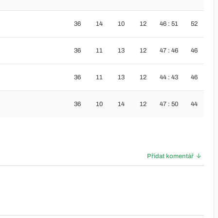
36
14
10
12
46 : 51
52
36
11
13
12
47 : 46
46
36
11
13
12
44 : 43
46
36
10
14
12
47 : 50
44
Přidat komentář