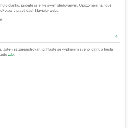
muto článku, přidejte si jej ke svým sledovaným. Upozornění na nové
Fotbal v pravé části hlavičky webu.
é.
Jste-li již zaregistrován, přihlašte se vyplněním svého loginu a hesla
ůžete
zde
.