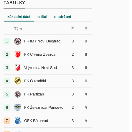
TABULKY
základní část
o titul
o udržení
Tým
Z
B
1
FK IMT Novi Beograd
3
9
2
FK Crvena Zvezda
2
6
3
Vojvodina Novi Sad
3
6
4
FK Čukarički
3
6
5
FK Partizan
3
4
6
FK Železničar Pančevo
2
4
7
OFK Bělehrad
3
4