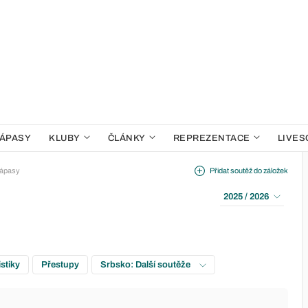
ÁPASY
KLUBY
ČLÁNKY
REPREZENTACE
LIVES
ápasy
Přidat soutěž do záložek
2025 / 2026
istiky
Přestupy
Srbsko: Další soutěže