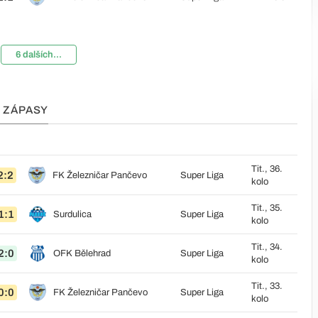
6 dalších...
 ZÁPASY
Tit., 36.
2:2
FK Železničar Pančevo
Super Liga
kolo
Tit., 35.
1:1
Surdulica
Super Liga
kolo
Tit., 34.
2:0
OFK Bělehrad
Super Liga
kolo
Tit., 33.
0:0
FK Železničar Pančevo
Super Liga
kolo