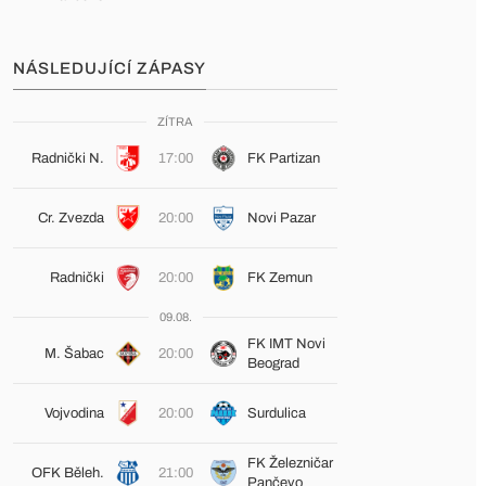
NÁSLEDUJÍCÍ ZÁPASY
ZÍTRA
Radnički N.
17:00
FK Partizan
Cr. Zvezda
20:00
Novi Pazar
Radnički
20:00
FK Zemun
09.08.
FK IMT Novi
M. Šabac
20:00
Beograd
Vojvodina
20:00
Surdulica
FK Železničar
OFK Běleh.
21:00
Pančevo