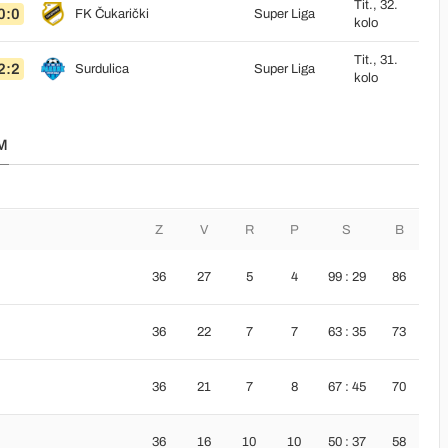
Tit., 32.
0:0
FK Čukarički
Super Liga
kolo
Tit., 31.
2:2
Surdulica
Super Liga
kolo
M
Z
V
R
P
S
B
36
27
5
4
99 : 29
86
36
22
7
7
63 : 35
73
36
21
7
8
67 : 45
70
36
16
10
10
50 : 37
58