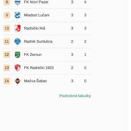
8
FK Novi Pazar
3
4
9
Mladost Lučani
3
3
10
Radnički Niš
3
3
11
Radnik Surdulica
2
2
12
FK Zemun
3
1
13
FK Radnički 1923
2
0
14
Mačva Šabac
3
0
Podrobné tabulky