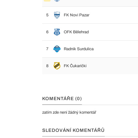
5
FK Novi Pazar
6
OFK Bělehrad
7
Radnik Surdulica
8
FK Čukarički
KOMENTÁŘE (0)
zatím zde není žádný komentář
SLEDOVÁNÍ KOMENTÁŘŮ