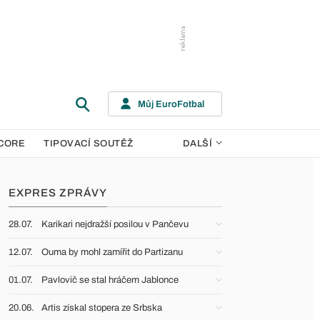
Můj EuroFotbal
CORE
TIPOVACÍ SOUTĚŽ
DALŠÍ
EXPRES ZPRÁVY
28.07.
Karikari nejdražší posilou v Pančevu
12.07.
Ouma by mohl zamířit do Partizanu
01.07.
Pavlovič se stal hráčem Jablonce
20.06.
Artis získal stopera ze Srbska