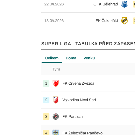
22.04.2026
OFK Bělehrad
18.04.2026
FK Čukarički
SUPER LIGA - TABULKA PŘED ZÁPASE
Celkem
Doma
Venku
Tým
1
FK Crvena Zvezda
2
Vojvodina Novi Sad
3
FK Partizan
4
FK Železničar Pančevo