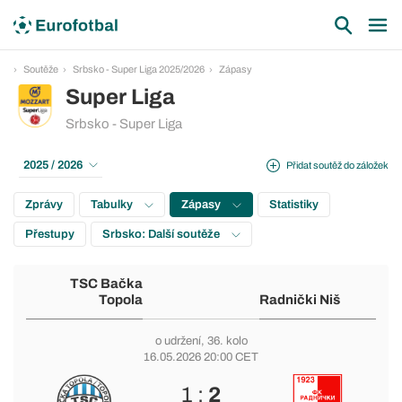
Soutěže
Srbsko - Super Liga 2025/2026
Zápasy
Super Liga
Srbsko - Super Liga
2025 / 2026
Přidat soutěž do záložek
Zprávy
Tabulky
Zápasy
Statistiky
Přestupy
Srbsko: Další soutěže
TSC Bačka
Topola
Radnički Niš
o udržení
, 36. kolo
16.05.2026 20:00 CET
1 :
2