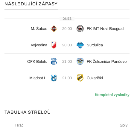
NÁSLEDUJÍCÍ ZÁPASY
DNES
M. Šabac
20:00
FK IMT Novi Beograd
Vojvodina
20:00
Surdulica
OFK Běleh.
21:00
FK Železničar Pančevo
Mladost L.
21:00
Čukarički
Kompletní výsledky
TABULKA STŘELCŮ
Hráč
Góly