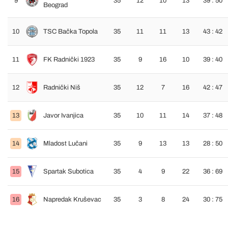
9
35
12
10
13
39 : 50
Beograd
10
TSC Bačka Topola
35
11
11
13
43 : 42
11
FK Radnički 1923
35
9
16
10
39 : 40
12
Radnički Niš
35
12
7
16
42 : 47
13
Javor Ivanjica
35
10
11
14
37 : 48
14
Mladost Lučani
35
9
13
13
28 : 50
15
Spartak Subotica
35
4
9
22
36 : 69
16
Napredak Kruševac
35
3
8
24
30 : 75