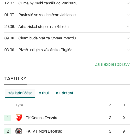
12.07.
Ouma by mohl zamířit do Partizanu
01.07.
Pavlovič se stal hráčem Jablonce
20.06.
Artis získal stopera ze Srbska
09.06.
Cham bude hrát za Crvenu zvezdu
03.06.
Plzeň usiluje o záložníka Pirgiče
Další expres zprávy
TABULKY
základní část
o titul
o udržení
Tým
Z
B
1
FK Crvena Zvezda
3
9
2
FK IMT Novi Beograd
3
9