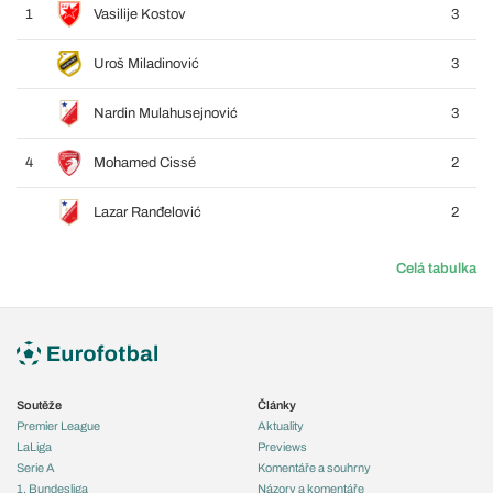
1
Vasilije Kostov
3
Uroš Miladinović
3
Nardin Mulahusejnović
3
4
Mohamed Cissé
2
Lazar Ranđelović
2
Celá tabulka
Soutěže
Články
Premier League
Aktuality
LaLiga
Previews
Serie A
Komentáře a souhrny
1. Bundesliga
Názory a komentáře