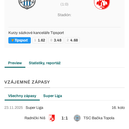
(1:0)
Stadión:
Kurzy sázkové kanceláře Tipsport
1.62
3.48
4.68
1
0
2
Preview
Statistiky, reportáž
VZÁJEMNÉ ZÁPASY
Všechny zápasy
Super Liga
23.11.2025
Super Liga
16. kolo
1:1
Radnički Niš
TSC Bačka Topola