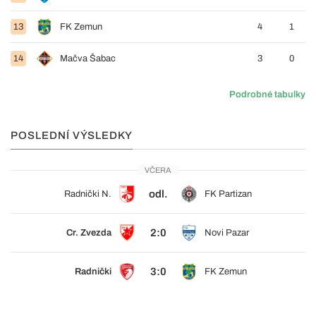
13
FK Zemun
4
1
14
Mačva Šabac
3
0
Podrobné tabulky
POSLEDNÍ VÝSLEDKY
VČERA
odl.
Radnički N.
FK Partizan
2:0
Cr. Zvezda
Novi Pazar
3:0
Radnički
FK Zemun