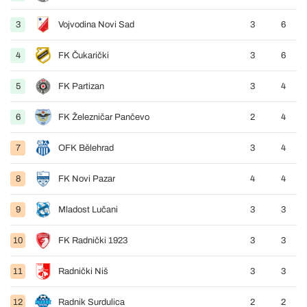
3
Vojvodina Novi Sad
3
6
4
FK Čukarički
3
6
5
FK Partizan
3
4
6
FK Železničar Pančevo
2
4
7
OFK Bělehrad
3
4
8
FK Novi Pazar
4
4
9
Mladost Lučani
3
3
10
FK Radnički 1923
3
3
11
Radnički Niš
3
3
12
Radnik Surdulica
2
2