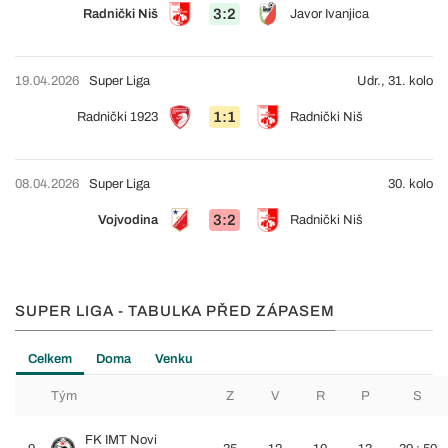
3:2
Radnički Niš
Javor Ivanjica
19.04.2026
Super Liga
Udr., 31. kolo
1:1
Radnički 1923
Radnički Niš
08.04.2026
Super Liga
30. kolo
3:2
Vojvodina
Radnički Niš
SUPER LIGA - TABULKA PŘED ZÁPASEM
Celkem
Doma
Venku
Tým
Z
V
R
P
S
FK IMT Novi