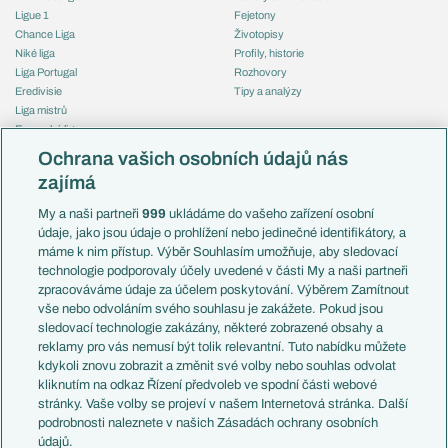
Ligue 1
Fejetony
Chance Liga
Životopisy
Niké liga
Profily, historie
Liga Portugal
Rozhovory
Eredivisie
Tipy a analýzy
Liga mistrů
Evropská liga
Reprezentace
Konferenční liga
Česko
Ochrana vašich osobních údajů nás
Mistrovství světa
Slovensko
zajímá
Liga národů
Anglie
Francie
My a naši partneři
999
ukládáme do vašeho zařízení osobní
Témata
Itálie
údaje, jako jsou údaje o prohlížení nebo jedinečné identifikátory, a
Představení týmů MS
Německo
máme k nim přístup. Výběr Souhlasím umožňuje, aby sledovací
EuroSkauting
Španělsko
technologie podporovaly účely uvedené v části My a naši partneři
PL v kostce
Argentina
zpracováváme údaje za účelem poskytování. Výběrem Zamítnout
Evropské koeficienty
Brazílie
vše nebo odvoláním svého souhlasu je zakážete. Pokud jsou
Přestupy
sledovací technologie zakázány, některé zobrazené obsahy a
Přestupové spekulace
reklamy pro vás nemusí být tolik relevantní. Tuto nabídku můžete
Přestupy
Zranění
kdykoli znovu zobrazit a změnit své volby nebo souhlas odvolat
Zápasy
kliknutím na odkaz Řízení předvoleb ve spodní části webové
Livescore
stránky. Vaše volby se projeví v našem Internetová stránka. Další
Kluby
Tipovací soutěž
podrobnosti naleznete v našich Zásadách ochrany osobních
Arsenal FC
Fotbal TV
údajů.
Chelsea FC