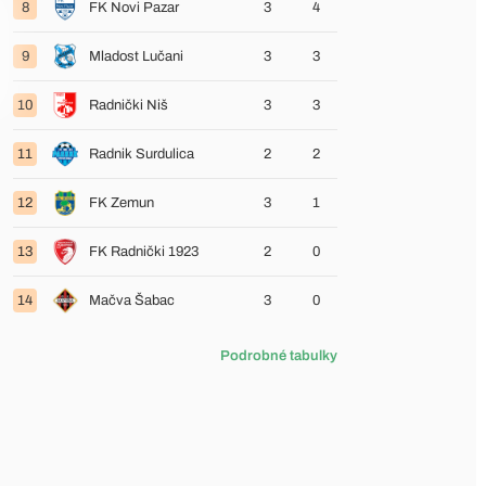
8
FK Novi Pazar
3
4
9
Mladost Lučani
3
3
10
Radnički Niš
3
3
11
Radnik Surdulica
2
2
12
FK Zemun
3
1
13
FK Radnički 1923
2
0
14
Mačva Šabac
3
0
Podrobné tabulky