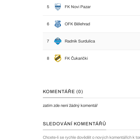
5
FK Novi Pazar
6
OFK Bělehrad
7
Radnik Surdulica
8
FK Čukarički
KOMENTÁŘE (0)
zatím zde není žádný komentář
SLEDOVÁNÍ KOMENTÁŘŮ
Chcete-li se rychle dovědět o nových komentářích k to