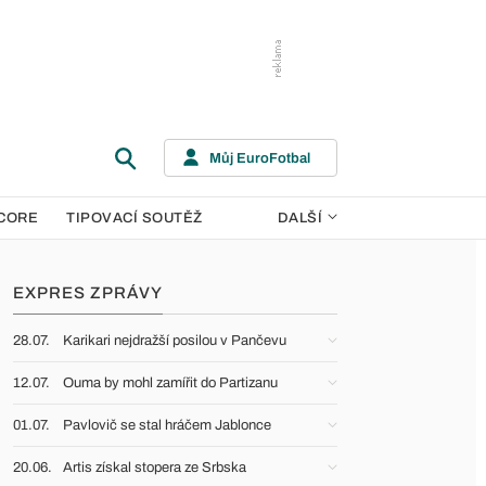
Můj EuroFotbal
CORE
TIPOVACÍ SOUTĚŽ
DALŠÍ
EXPRES ZPRÁVY
28.07.
Karikari nejdražší posilou v Pančevu
12.07.
Ouma by mohl zamířit do Partizanu
01.07.
Pavlovič se stal hráčem Jablonce
20.06.
Artis získal stopera ze Srbska