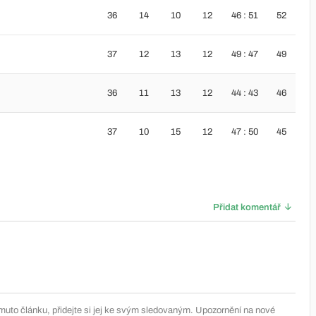
36
14
10
12
46 : 51
52
37
12
13
12
49 : 47
49
36
11
13
12
44 : 43
46
37
10
15
12
47 : 50
45
Přidat komentář
muto článku, přidejte si jej ke svým sledovaným. Upozornění na nové