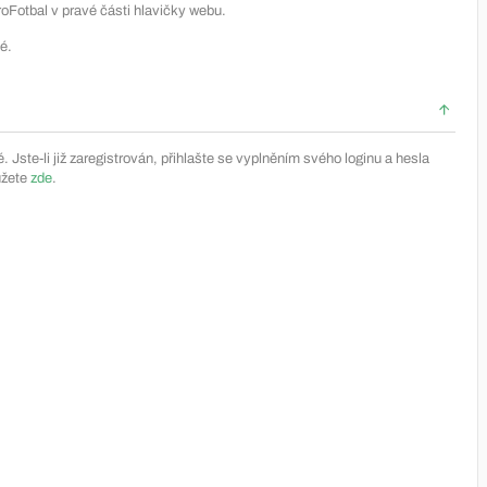
Fotbal v pravé části hlavičky webu.
é.
Jste-li již zaregistrován, přihlašte se vyplněním svého loginu a hesla
ůžete
zde
.