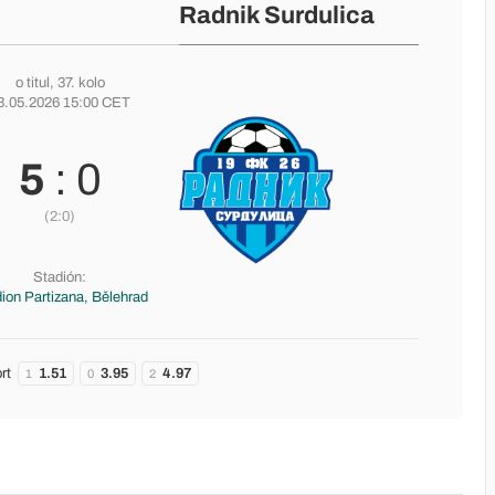
Radnik Surdulica
o titul
, 37. kolo
3.05.2026 15:00 CET
5
: 0
(2:0)
Stadión:
ion Partizana, Bělehrad
rt
1.51
3.95
4.97
1
0
2