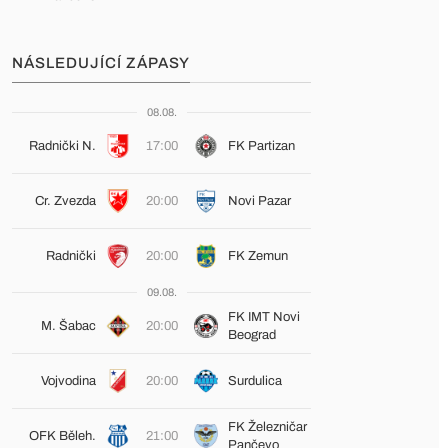
NÁSLEDUJÍCÍ ZÁPASY
08.08.
Radnički N.
17:00
FK Partizan
Cr. Zvezda
20:00
Novi Pazar
Radnički
20:00
FK Zemun
09.08.
FK IMT Novi
M. Šabac
20:00
Beograd
Vojvodina
20:00
Surdulica
FK Železničar
OFK Běleh.
21:00
Pančevo