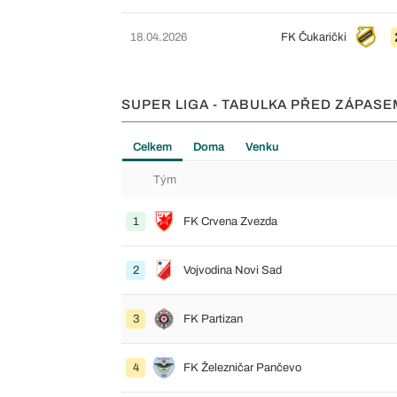
18.04.2026
FK Čukarički
SUPER LIGA - TABULKA PŘED ZÁPASE
Celkem
Doma
Venku
Tým
1
FK Crvena Zvezda
2
Vojvodina Novi Sad
3
FK Partizan
4
FK Železničar Pančevo