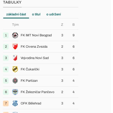
TABULKY
základní část
o titul
o udržení
Tým
Z
B
1
FK IMT Novi Beograd
3
9
2
FK Crvena Zvezda
2
6
3
Vojvodina Novi Sad
3
6
4
FK Čukarički
3
6
5
FK Partizan
3
4
6
FK Železničar Pančevo
2
4
7
OFK Bělehrad
3
4