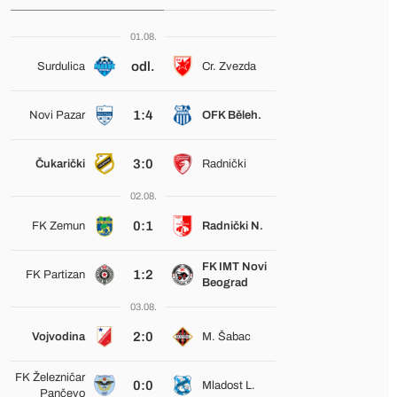
01.08.
odl.
Surdulica
Cr. Zvezda
1:4
Novi Pazar
OFK Běleh.
3:0
Čukarički
Radnički
02.08.
0:1
FK Zemun
Radnički N.
FK IMT Novi
1:2
FK Partizan
Beograd
03.08.
2:0
Vojvodina
M. Šabac
FK Železničar
0:0
Mladost L.
Pančevo