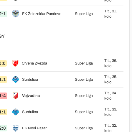
kolo
Tit., 31.
2:1
FK Železničar Pančevo
Super Liga
kolo
SY
Tit., 36.
0:0
Crvena Zvezda
Super Liga
kolo
Tit., 35.
1:1
Surdulica
Super Liga
kolo
Tit., 34.
1:4
Vojvodina
Super Liga
kolo
Tit., 33.
1:1
Surdulica
Super Liga
kolo
Tit., 32.
2:0
FK Novi Pazar
Super Liga
kolo