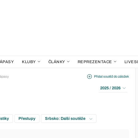
ÁPASY
KLUBY
ČLÁNKY
REPREZENTACE
LIVES
ápasy
Přidat soutěž do záložek
2025 / 2026
istiky
Přestupy
Srbsko: Další soutěže