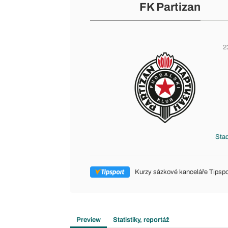
FK Partizan
2
Stad
Kurzy sázkové kanceláře Tipspo
Preview
Statistiky, reportáž