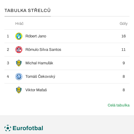
TABULKA STŘELCŮ
Hráč
Góly
1
Róbert Jano
16
2
Rômulo Silva Santos
11
3
Michal Hamuľák
9
4
Tomáš Čekovský
8
Viktor Maťaš
8
Celá tabulka