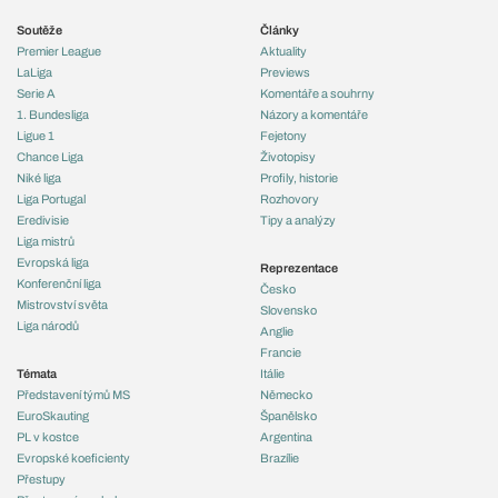
Soutěže
Články
Premier League
Aktuality
LaLiga
Previews
Serie A
Komentáře a souhrny
1. Bundesliga
Názory a komentáře
Ligue 1
Fejetony
Chance Liga
Životopisy
Niké liga
Profily, historie
Liga Portugal
Rozhovory
Eredivisie
Tipy a analýzy
Liga mistrů
Evropská liga
Reprezentace
Konferenční liga
Česko
Mistrovství světa
Slovensko
Liga národů
Anglie
Francie
Témata
Itálie
Představení týmů MS
Německo
EuroSkauting
Španělsko
PL v kostce
Argentina
Evropské koeficienty
Brazílie
Přestupy