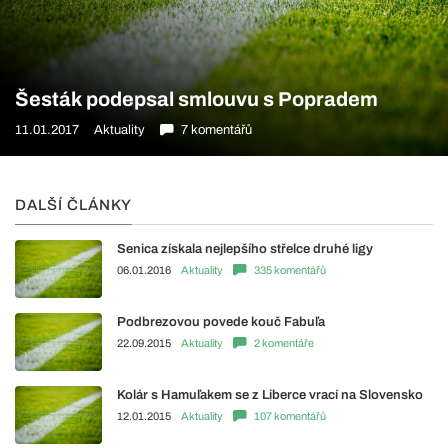
Šesták podepsal smlouvu s Popradem
11.01.2017
Aktuality
7 komentářů
DALŠÍ ČLÁNKY
Senica získala nejlepšího střelce druhé ligy
06.01.2016
Aktuality
335 komentářů
Podbrezovou povede kouč Fabuľa
22.09.2015
Aktuality
2 komentáře
Kolár s Hamuľakem se z Liberce vrací na Slovensko
12.01.2015
Aktuality
107 komentářů