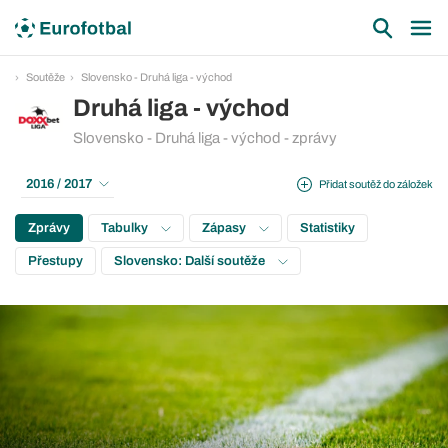
Soutěže
Slovensko - Druhá liga - východ
Druhá liga - východ
Slovensko - Druhá liga - východ - zprávy
2016 / 2017
Přidat soutěž do záložek
Zprávy
Tabulky
Zápasy
Statistiky
Přestupy
Slovensko: Další soutěže