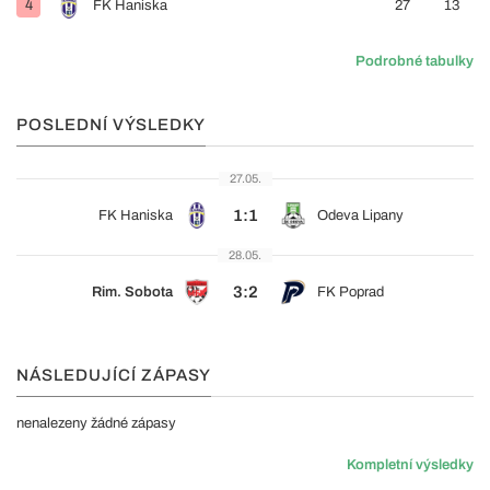
4
FK Haniska
27
13
Podrobné tabulky
POSLEDNÍ VÝSLEDKY
27.05.
1:1
FK Haniska
Odeva Lipany
28.05.
3:2
Rim. Sobota
FK Poprad
NÁSLEDUJÍCÍ ZÁPASY
nenalezeny žádné zápasy
Kompletní výsledky