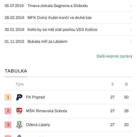
05.07.2016
Trnava získala Gagnona a Slobodu
28.02.2016
MFK Dolný Kubín končí ve druhé lize
30.01.2016
Kello by se měl stát posilou VSS Košice
01.11.2015
Bukata míří za Látalem
Další expres zprávy
TABULKA
Tým
Z
B
1
FK Poprad
27
50
2
MŠK Rimavská Sobota
27
26
3
Odeva Lipany
27
20