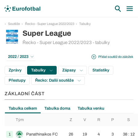
Soutěže
Řecko - Super League 2022/2023
Tabulky
Super League
Řecko - Super League 2022/2023 - tabulky
2022 / 2023
Přidat soutěž do záložek
Zprávy
Tabulky
Zápasy
Statistiky
Přestupy
Řecko: Další soutěže
ZÁKLADNÍ ČÁST
Tabulka celkem
Tabulka doma
Tabulka venku
Tým
Z
V
R
P
S
1
Panathinaikos FC
26
19
4
3
38 : 12