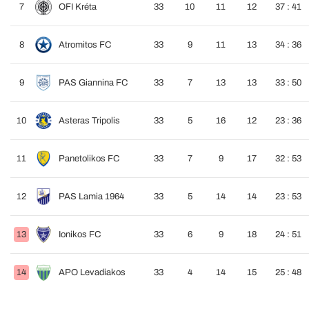
7
OFI Kréta
33
10
11
12
37 : 41
8
Atromitos FC
33
9
11
13
34 : 36
9
PAS Giannina FC
33
7
13
13
33 : 50
10
Asteras Tripolis
33
5
16
12
23 : 36
11
Panetolikos FC
33
7
9
17
32 : 53
12
PAS Lamia 1964
33
5
14
14
23 : 53
13
Ionikos FC
33
6
9
18
24 : 51
14
APO Levadiakos
33
4
14
15
25 : 48