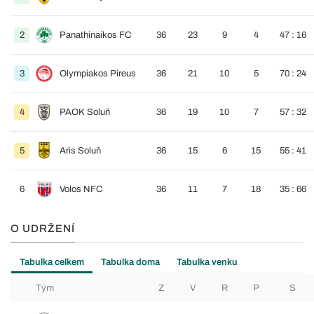
2
Panathinaikos FC
36
23
9
4
47 : 16
3
Olympiakos Pireus
36
21
10
5
70 : 24
4
PAOK Soluň
36
19
10
7
57 : 32
5
Aris Soluň
36
15
6
15
55 : 41
6
Volos NFC
36
11
7
18
35 : 66
O UDRŽENÍ
Tabulka celkem
Tabulka doma
Tabulka venku
Tým
Z
V
R
P
S