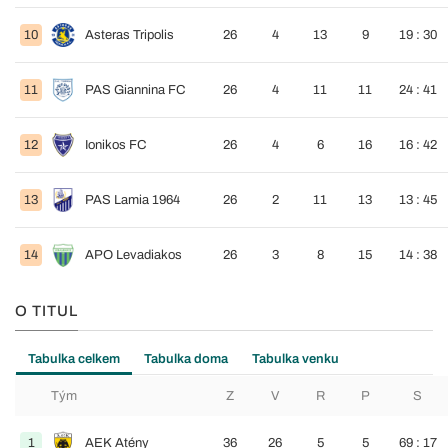
10
Asteras Tripolis
26
4
13
9
19 : 30
11
PAS Giannina FC
26
4
11
11
24 : 41
12
Ionikos FC
26
4
6
16
16 : 42
13
PAS Lamia 1964
26
2
11
13
13 : 45
14
APO Levadiakos
26
3
8
15
14 : 38
O TITUL
Tabulka celkem
Tabulka doma
Tabulka venku
Tým
Z
V
R
P
S
1
AEK Atény
36
26
5
5
69 : 17