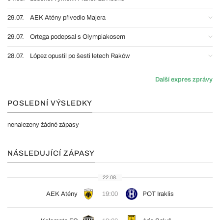
29.07.
AEK Atény přivedlo Majera
29.07.
Ortega podepsal s Olympiakosem
28.07.
López opustil po šesti letech Raków
Další expres zprávy
POSLEDNÍ VÝSLEDKY
nenalezeny žádné zápasy
NÁSLEDUJÍCÍ ZÁPASY
22.08.
AEK Atény
19:00
POT Iraklis