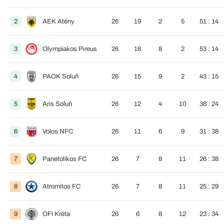
2
AEK Atény
26
19
2
5
51 : 14
3
Olympiakos Pireus
26
16
8
2
53 : 14
4
PAOK Soluň
26
15
9
2
43 : 15
5
Aris Soluň
26
12
4
10
38 : 24
6
Volos NFC
26
11
6
9
31 : 38
7
Panetolikos FC
26
7
8
11
26 : 38
8
Atromitos FC
26
7
8
11
25 : 29
9
OFI Kréta
26
6
8
12
23 : 34