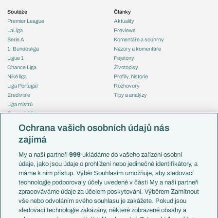
Soutěže
Články
Premier League
Aktuality
LaLiga
Previews
Serie A
Komentáře a souhrny
1. Bundesliga
Názory a komentáře
Ligue 1
Fejetony
Chance Liga
Životopisy
Niké liga
Profily, historie
Liga Portugal
Rozhovory
Eredivisie
Tipy a analýzy
Liga mistrů
Evropská liga
Reprezentace
Konferenční liga
Česko
Ochrana vašich osobních údajů nás
Mistrovství světa
Slovensko
zajímá
Liga národů
Anglie
Francie
My a naši partneři
999
ukládáme do vašeho zařízení osobní
Témata
Itálie
údaje, jako jsou údaje o prohlížení nebo jedinečné identifikátory, a
Představení týmů MS
Německo
máme k nim přístup. Výběr Souhlasím umožňuje, aby sledovací
EuroSkauting
Španělsko
technologie podporovaly účely uvedené v části My a naši partneři
PL v kostce
Argentina
zpracováváme údaje za účelem poskytování. Výběrem Zamítnout
Evropské koeficienty
Brazílie
vše nebo odvoláním svého souhlasu je zakážete. Pokud jsou
Přestupy
sledovací technologie zakázány, některé zobrazené obsahy a
Přestupové spekulace