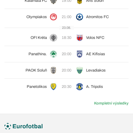
Kalamata FC
19:00
Aris Soluň
Olympiakos
21:00
Atromitos FC
23.08.
OFI Kréta
18:30
Volos NFC
Panathina.
20:00
AE Kifisias
PAOK Soluň
20:00
Levadiakos
Panetolikos
20:30
A. Tripolis
Kompletní výsledky