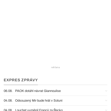
EXPRES ZPRÁVY
06.08.
PAOK dotáhl návrat Giannoulise
04.08.
Odsouzený Mir bude hrát v Soluni
04.08.
Louchet vyměnil Francii za Řecko