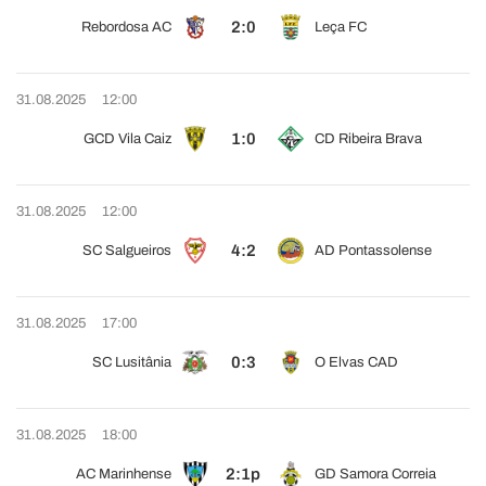
2:0
Rebordosa AC
Leça FC
31.08.2025
12:00
1:0
GCD Vila Caiz
CD Ribeira Brava
31.08.2025
12:00
4:2
SC Salgueiros
AD Pontassolense
31.08.2025
17:00
0:3
SC Lusitânia
O Elvas CAD
31.08.2025
18:00
2:1p
AC Marinhense
GD Samora Correia