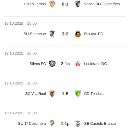
0:1
União Lamas
Vitória SC Guimarães
19.10.2025
16:00
3:2
SU Sintrense
Rio Ave FC
19.10.2025
16:00
2:1e
Silves FC
Louletano DC
19.10.2025
16:00
1:5
SC Vila Real
CD Tondela
19.10.2025
16:00
2:1p
SU 1º Dezembro
SB Castelo Branco