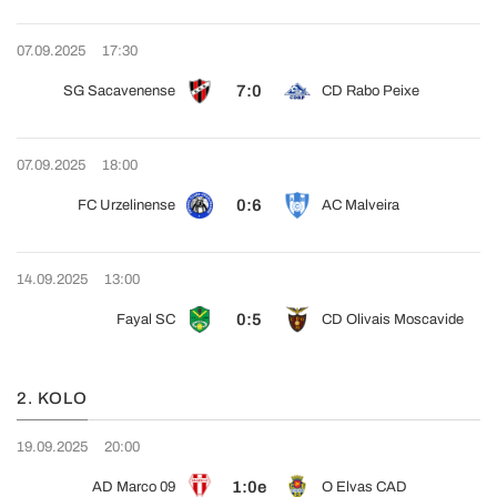
07.09.2025
17:30
7:0
SG Sacavenense
CD Rabo Peixe
07.09.2025
18:00
0:6
FC Urzelinense
AC Malveira
14.09.2025
13:00
0:5
Fayal SC
CD Olivais Moscavide
2. KOLO
19.09.2025
20:00
1:0e
AD Marco 09
O Elvas CAD