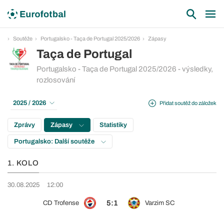
Soutěže
Portugalsko - Taça de Portugal 2025/2026
Zápasy
Taça de Portugal
Portugalsko - Taça de Portugal 2025/2026 - výsledky,
rozlosování
2025 / 2026
Přidat soutěž do záložek
Zprávy
Zápasy
Statistiky
Portugalsko: Další soutěže
1. KOLO
30.08.2025
12:00
5:1
CD Trofense
Varzim SC