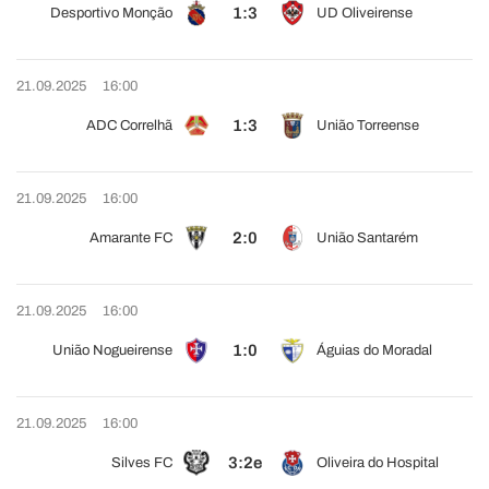
1:3
Desportivo Monção
UD Oliveirense
21.09.2025
16:00
1:3
ADC Correlhã
União Torreense
21.09.2025
16:00
2:0
Amarante FC
União Santarém
21.09.2025
16:00
1:0
União Nogueirense
Águias do Moradal
21.09.2025
16:00
3:2e
Silves FC
Oliveira do Hospital