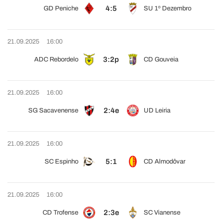
4:5
GD Peniche
SU 1º Dezembro
21.09.2025
16:00
3:2p
ADC Rebordelo
CD Gouveia
21.09.2025
16:00
2:4e
SG Sacavenense
UD Leiria
21.09.2025
16:00
5:1
SC Espinho
CD Almodôvar
21.09.2025
16:00
2:3e
CD Trofense
SC Vianense