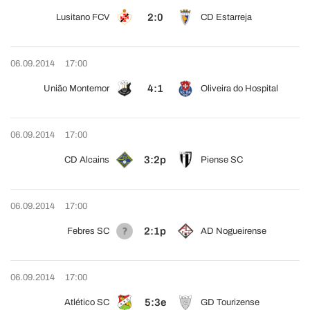
2:0
Lusitano FCV
CD Estarreja
06.09.2014
17:00
4:1
União Montemor
Oliveira do Hospital
06.09.2014
17:00
3:2p
CD Alcains
Piense SC
06.09.2014
17:00
2:1p
Febres SC
AD Nogueirense
06.09.2014
17:00
5:3e
Atlético SC
GD Tourizense