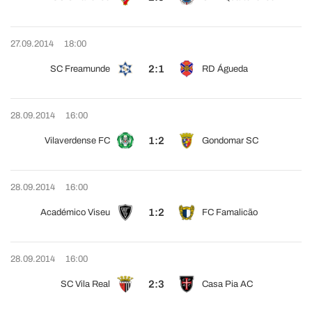
27.09.2014
18:00
2:1
SC Freamunde
RD Águeda
28.09.2014
16:00
1:2
Vilaverdense FC
Gondomar SC
28.09.2014
16:00
1:2
Académico Viseu
FC Famalicão
28.09.2014
16:00
2:3
SC Vila Real
Casa Pia AC