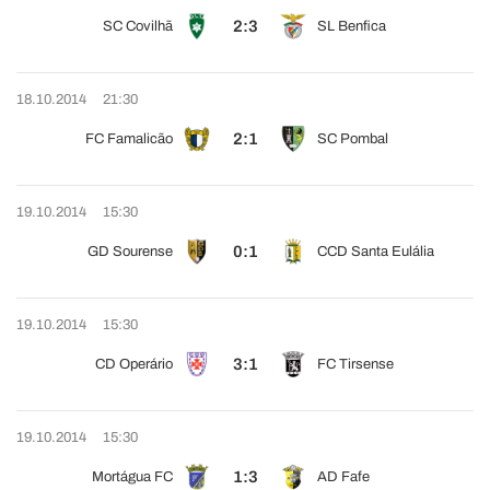
2:3
SC Covilhã
SL Benfica
18.10.2014
21:30
2:1
FC Famalicão
SC Pombal
19.10.2014
15:30
0:1
GD Sourense
CCD Santa Eulália
19.10.2014
15:30
3:1
CD Operário
FC Tirsense
19.10.2014
15:30
1:3
Mortágua FC
AD Fafe