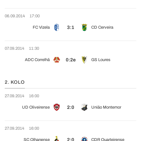
06.09.2014
17:00
3:1
FC Vizela
CD Cerveira
07.09.2014
11:30
0:2e
ADC Correlhã
GS Loures
2. KOLO
27.09.2014
16:00
2:0
UD Oliveirense
União Montemor
27.09.2014
16:00
2:0
SC Olhanense
CDR Quarteirense