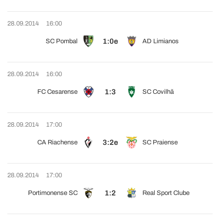
28.09.2014
16:00
1:0e
SC Pombal
AD Limianos
28.09.2014
16:00
1:3
FC Cesarense
SC Covilhã
28.09.2014
17:00
3:2e
CA Riachense
SC Praiense
28.09.2014
17:00
1:2
Portimonense SC
Real Sport Clube