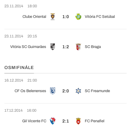
23.11.2014
18:00
1:0
Clube Oriental
Vitória FC Setúbal
23.11.2014
20:15
1:2
Vitória SC Guimarães
SC Braga
OSMIFINÁLE
16.12.2014
21:00
2:0
CF Os Belenenses
SC Freamunde
17.12.2014
16:00
2:1
Gil Vicente FC
FC Penafiel