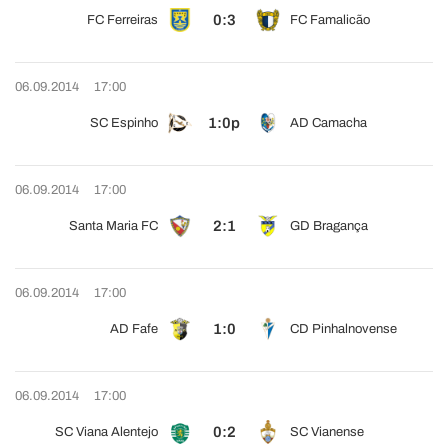
0:3
FC Ferreiras
FC Famalicão
06.09.2014
17:00
1:0p
SC Espinho
AD Camacha
06.09.2014
17:00
2:1
Santa Maria FC
GD Bragança
06.09.2014
17:00
1:0
AD Fafe
CD Pinhalnovense
06.09.2014
17:00
0:2
SC Viana Alentejo
SC Vianense