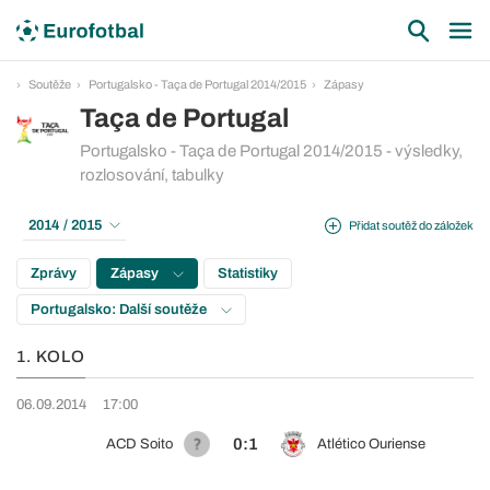
Soutěže
Portugalsko - Taça de Portugal 2014/2015
Zápasy
Taça de Portugal
Portugalsko - Taça de Portugal 2014/2015 - výsledky,
rozlosování, tabulky
2014 / 2015
Přidat soutěž do záložek
Zprávy
Zápasy
Statistiky
Portugalsko: Další soutěže
1. KOLO
06.09.2014
17:00
0:1
ACD Soito
Atlético Ouriense