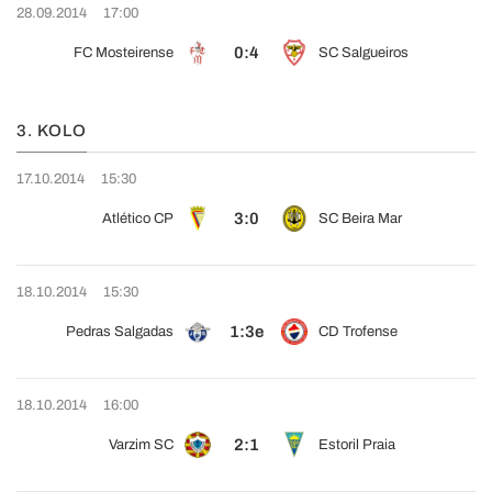
28.09.2014
17:00
0:4
FC Mosteirense
SC Salgueiros
3. KOLO
17.10.2014
15:30
3:0
Atlético CP
SC Beira Mar
18.10.2014
15:30
1:3e
Pedras Salgadas
CD Trofense
18.10.2014
16:00
2:1
Varzim SC
Estoril Praia