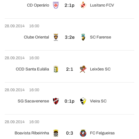
2:1p
CD Operário
Lusitano FCV
28.09.2014
16:00
3:2e
Clube Oriental
SC Farense
28.09.2014
16:00
2:1
CCD Santa Eulália
Leixões SC
28.09.2014
16:00
0:1p
SG Sacavenense
Vieira SC
28.09.2014
16:00
0:3
Boavista Ribeirinha
FC Felgueiras