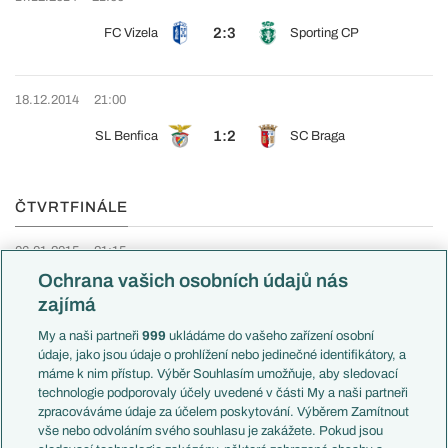
2:3
FC Vizela
Sporting CP
18.12.2014
21:00
1:2
SL Benfica
SC Braga
ČTVRTFINÁLE
06.01.2015
21:15
Ochrana vašich osobních údajů nás
5:2
Rio Ave FC
Gil Vicente FC
zajímá
My a naši partneři
999
ukládáme do vašeho zařízení osobní
07.01.2015
20:00
údaje, jako jsou údaje o prohlížení nebo jedinečné identifikátory, a
máme k nim přístup. Výběr Souhlasím umožňuje, aby sledovací
7:1
SC Braga
CF Os Belenenses
technologie podporovaly účely uvedené v části My a naši partneři
zpracováváme údaje za účelem poskytování. Výběrem Zamítnout
vše nebo odvoláním svého souhlasu je zakážete. Pokud jsou