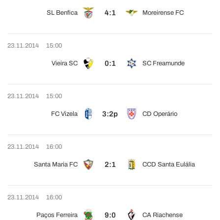
4:1
SL Benfica
Moreirense FC
23.11.2014
15:00
0:1
Vieira SC
SC Freamunde
23.11.2014
15:00
3:2p
FC Vizela
CD Operário
23.11.2014
16:00
2:1
Santa Maria FC
CCD Santa Eulália
23.11.2014
16:00
9:0
Paços Ferreira
CA Riachense