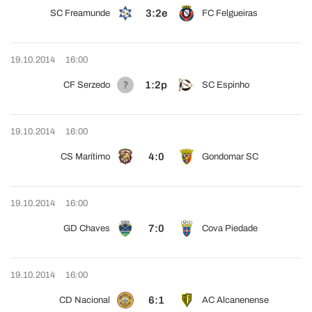
3:2e
SC Freamunde
FC Felgueiras
19.10.2014
16:00
1:2p
CF Serzedo
SC Espinho
19.10.2014
16:00
4:0
CS Marítimo
Gondomar SC
19.10.2014
16:00
7:0
GD Chaves
Cova Piedade
19.10.2014
16:00
6:1
CD Nacional
AC Alcanenense