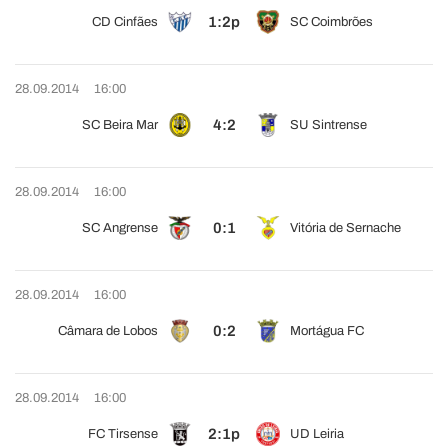
1:2p
CD Cinfães
SC Coimbrões
28.09.2014
16:00
4:2
SC Beira Mar
SU Sintrense
28.09.2014
16:00
0:1
SC Angrense
Vitória de Sernache
28.09.2014
16:00
0:2
Câmara de Lobos
Mortágua FC
28.09.2014
16:00
2:1p
FC Tirsense
UD Leiria